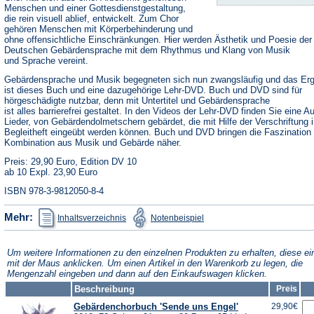
Menschen und einer Gottesdienstgestaltung,
die rein visuell ablief, entwickelt. Zum Chor
gehören Menschen mit Körperbehinderung und
ohne offensichtliche Einschränkungen. Hier werden Ästhetik und Poesie der
Deutschen Gebärdensprache mit dem Rhythmus und Klang von Musik
und Sprache vereint.
Gebärdensprache und Musik begegneten sich nun zwangsläufig und das Er
ist dieses Buch und eine dazugehörige Lehr-DVD. Buch und DVD sind für
hörgeschädigte nutzbar, denn mit Untertitel und Gebärdensprache
ist alles barrierefrei gestaltet. In den Videos der Lehr-DVD finden Sie eine A
Lieder, von Gebärdendolmetschern gebärdet, die mit Hilfe der Verschriftung 
Begleitheft eingeübt werden können. Buch und DVD bringen die Faszination 
Kombination aus Musik und Gebärde näher.
Preis: 29,90 Euro, Edition DV 10
ab 10 Expl. 23,90 Euro
ISBN 978-3-9812050-8-4
(Öffnet
(Öffnet
Mehr:
Inhaltsverzeichnis
Notenbeispiel
in
in
einem
einem
neuen
neuen
Tab)
Tab)
Um weitere Informationen zu den einzelnen Produkten zu erhalten, diese ei
mit der Maus anklicken. Um einen Artikel in den Warenkorb zu legen, die
Mengenzahl eingeben und dann auf den Einkaufswagen klicken.
Beschreibung
Preis
Gebärdenchorbuch 'Sende uns Engel'
29,90€