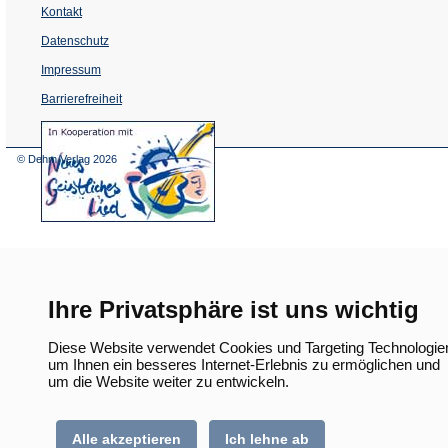
Kontakt
Datenschutz
Impressum
Barrierefreiheit
(Öffnet
in
einem
© Dehm Verlag
2026
neuen
Tab)
Ihre Privatsphäre ist uns wichtig
Diese Website verwendet Cookies und Targeting Technologie
um Ihnen ein besseres Internet-Erlebnis zu ermöglichen und
um die Website weiter zu entwickeln.
Alle akzeptieren
Ich lehne ab