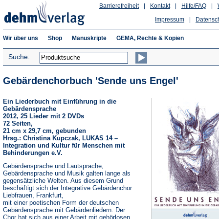
Barrierefreiheit
|
Kontakt
|
Hilfe/FAQ
|
Impressum
|
Datensc
Wir über uns
Shop
Manuskripte
GEMA, Rechte & Kopien
Suche:
Gebärdenchorbuch 'Sende uns Engel'
Ein Liederbuch mit Einführung in die
Gebärdensprache
2012, 25 Lieder mit 2 DVDs
72 Seiten,
21 cm x 29,7 cm, gebunden
Hrsg.: Christina Kupczak, LUKAS 14 –
Integration und Kultur für Menschen mit
Behinderungen e.V.
Gebärdensprache und Lautsprache,
Gebärdensprache und Musik galten lange als
gegensätzliche Welten. Aus diesem Grund
beschäftigt sich der Integrative Gebärdenchor
Liebfrauen, Frankfurt,
mit einer poetischen Form der deutschen
Gebärdensprache mit Gebärdenliedern. Der
Chor hat sich aus einer Arbeit mit gehörlosen