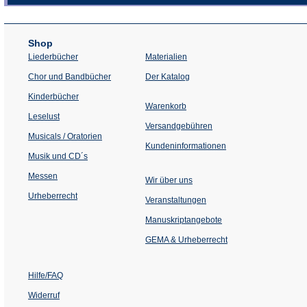
Shop
Liederbücher
Materialien
(Öffnet
Chor und Bandbücher
Der Katalog
in
einem
Kinderbücher
neuen
Warenkorb
Tab)
Leselust
Versandgebühren
Musicals / Oratorien
Kundeninformationen
Musik und CD´s
Messen
Wir über uns
Urheberrecht
(Öffnet
Veranstaltungen
in
einem
Manuskriptangebote
neuen
Tab)
GEMA & Urheberrecht
Hilfe/FAQ
Widerruf