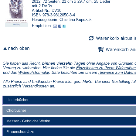
2012, 72 Seiten, 21 cm x 29,7 cm, 25 Lieder
mit 2 DVDs
Artikel-Nr.: DV10
ISBN 978-3-9812050-8-4
Herausgeberin: Chirstina Kupczak
Empfehlen:
Sie haben das Recht,
binnen vierzehn Tagen
ohne Angabe von Gründen d
Vertrag zu widerrufen. Hier finden Sie die
Einzelheiten zu Ihrem Widerrufsre
(Öffnet
und das
Widerrufsformular
. Bitte beachten Sie unsere
Hinweise zum Daten
in
einem
Alle Preise sind Endkunden-Preise inkl. ges. MwSt. Bei einer Bestellung fal
neuen
(Öffnet
zusätzlich
Versandkosten
an.
Tab)
in
einem
neuen
Liederbücher
Tab)
Chorbücher
Messen / Geistliche Werke
Frauenchorsätze