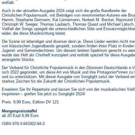
enthält.
Auch in der aktuellen Ausgabe 2024 zeigt sich die große Bandbreite der
Christlichen Popularmusik, mit Beiträgen von renommierten Autoren wie
Bru
Hamm, Stephanie Dormann, Kai Lünnemann, Norbert M. Becker, Raymund 
Christoph W. Seeger, Thomas Laubach, Thomas Quast und Michael Lätsch.
Vielfalt der Songs spiegelt die unterschiedlichen Stile und Einsatzmöglichke
wider, die diese Musikrichtung bietet.
Die Szene ist lebendiger und diverser denn je. Diese Lieder werden nicht me
von klassischen Jugendbands gespielt, sondern finden ihren Platz in Kinder-
Jugend- und Gemeindechören. Um diesem breiten Spektrum gerecht zu wer
wurde das Heft als Chorheft konzipiert und enthält speziell für diese Ausgab
arrangierte Stücke.
Der Verband für Christliche Popularmusik in den Diözesen Deutschlands e.V
sich 2022 gegründet, um diese Art von Musik und ihre Protagonist*innen zu 
und zu unterstützen. Mit dieser Ausgabe von Songlight setzt der Verband ei
starkes Zeichen für die Zukunft der Christlichen Popularmusik.
Erweitern Sie Ihr Repertoire und lassen Sie sich von der musikalischen Vielf
inspirieren – greifen Sie jetzt zu Songlight 2024!
Preis: 9,99 Euro, Edition DV 121
Mengenpreisstaffel
ab 20 Expl 8,99 Euro
ISBN 978-3-943302-94-3