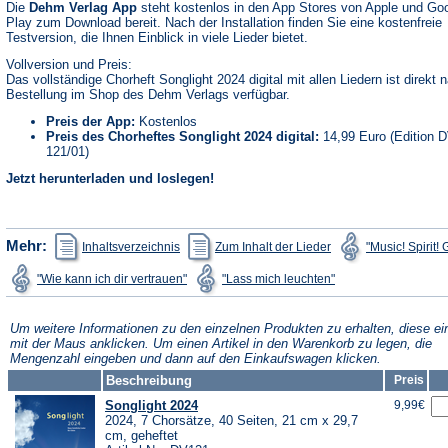
Die
Dehm Verlag App
steht kostenlos in den App Stores von Apple und Go
Play zum Download bereit. Nach der Installation finden Sie eine kostenfreie
Testversion, die Ihnen Einblick in viele Lieder bietet.
Vollversion und Preis:
Das vollständige Chorheft Songlight 2024 digital mit allen Liedern ist direkt 
Bestellung im Shop des Dehm Verlags verfügbar.
Preis der App:
Kostenlos
Preis des Chorheftes Songlight 2024 digital:
14,99 Euro (Edition 
121/01)
Jetzt herunterladen und loslegen!
(Öffnet
(Öffnet
Mehr:
Inhaltsverzeichnis
Zum Inhalt der Lieder
"Music! Spirit!
in
in
einem
einem
(Öffnet
(Öffnet
"Wie kann ich dir vertrauen"
"Lass mich leuchten"
neuen
neuen
in
in
Tab)
Tab)
einem
einem
neuen
neuen
Tab)
Tab)
Um weitere Informationen zu den einzelnen Produkten zu erhalten, diese ei
mit der Maus anklicken. Um einen Artikel in den Warenkorb zu legen, die
Mengenzahl eingeben und dann auf den Einkaufswagen klicken.
Beschreibung
Preis
Songlight 2024
9,99€
2024, 7 Chorsätze, 40 Seiten, 21 cm x 29,7
cm, geheftet