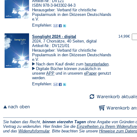
Artikel-Nr.: DV121
ISBN 978-3-943302-94-3
Herausgeber: Verband für christliche
Popularmusik in den Diözesen Deutschlands
e.V.
Empfehlen:
Songlight 2024 - digital
14,99€
2024, 7 Chorsätze, 40 Seiten, digital
Artikel-Nr.: DV121/01
Herausgeber: Verband für christliche
Popularmusik in den Diözesen Deutschlands
e.V.
(Öffnet
Nach dem Kauf direkt zum
herunterladen
.
in
Digitale Bücher können zusätzlich in
einem
(Öffnet
(Öffnet
unserer
APP
und in unserem
ePaper
genutzt
neuen
in
in
werden.
Tab)
einem
einem
Empfehlen:
neuen
neuen
Tab)
Tab)
Sie haben das Recht,
binnen vierzehn Tagen
ohne Angabe von Gründen d
Vertrag zu widerrufen. Hier finden Sie die
Einzelheiten zu Ihrem Widerrufsre
(Öffnet
und das
Widerrufsformular
. Bitte beachten Sie unsere
Hinweise zum Daten
in