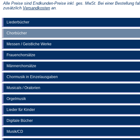
einem
Alle Preise sind Endkunden-Preise inkl. ges. MwSt. Bei einer Bestellung fal
neuen
(Öffnet
zusätzlich
Versandkosten
an.
Tab)
in
einem
neuen
Liederbücher
Tab)
Chorbücher
Messen / Geistliche Werke
Frauenchorsätze
Männerchorsätze
Chormusik in Einzelausgaben
Musicals / Oratorien
Orgelmusik
Lieder für Kinder
Digitale Bücher
Musik/CD