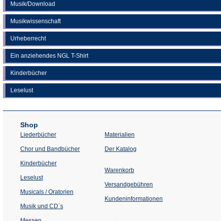
Musik/Download
Musikwissenschaft
Urheberrecht
Ein anziehendes NGL T-Shirt
Kinderbücher
Leselust
Shop
Liederbücher
Materialien
(Öffnet
Chor und Bandbücher
Der Katalog
in
einem
Kinderbücher
neuen
Warenkorb
Tab)
Leselust
Versandgebühren
Musicals / Oratorien
Kundeninformationen
Musik und CD´s
Messen