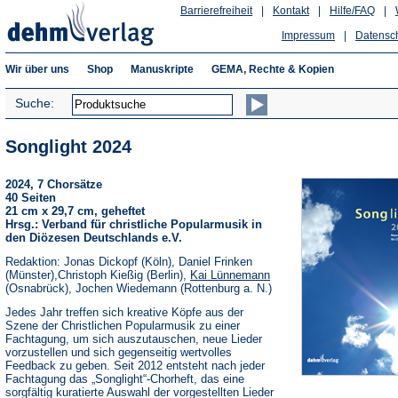
Barrierefreiheit
|
Kontakt
|
Hilfe/FAQ
|
Impressum
|
Datensc
Wir über uns
Shop
Manuskripte
GEMA, Rechte & Kopien
Suche:
Songlight 2024
2024, 7 Chorsätze
40 Seiten
21 cm x 29,7 cm, geheftet
Hrsg.: Verband für christliche Popularmusik in
den Diözesen Deutschlands e.V.
Redaktion: Jonas Dickopf (Köln), Daniel Frinken
(Münster),Christoph Kießig (Berlin),
Kai Lünnemann
(Osnabrück), Jochen Wiedemann (Rottenburg a. N.)
Jedes Jahr treffen sich kreative Köpfe aus der
Szene der Christlichen Popularmusik zu einer
Fachtagung, um sich auszutauschen, neue Lieder
vorzustellen und sich gegenseitig wertvolles
Feedback zu geben. Seit 2012 entsteht nach jeder
Fachtagung das „Songlight“-Chorheft, das eine
sorgfältig kuratierte Auswahl der vorgestellten Lieder