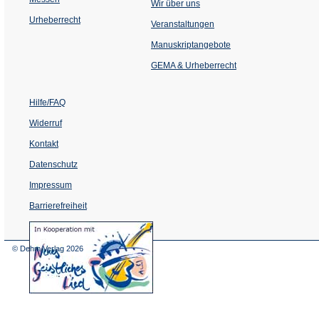
Wir über uns
Urheberrecht
(Öffnet
Veranstaltungen
in
einem
Manuskriptangebote
neuen
Tab)
GEMA & Urheberrecht
Hilfe/FAQ
Widerruf
Kontakt
Datenschutz
Impressum
Barrierefreiheit
(Öffnet
in
einem
© Dehm Verlag
2026
neuen
Tab)