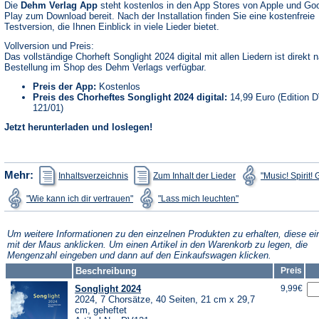
Die
Dehm Verlag App
steht kostenlos in den App Stores von Apple und Go
Play zum Download bereit. Nach der Installation finden Sie eine kostenfreie
Testversion, die Ihnen Einblick in viele Lieder bietet.
Vollversion und Preis:
Das vollständige Chorheft Songlight 2024 digital mit allen Liedern ist direkt 
Bestellung im Shop des Dehm Verlags verfügbar.
Preis der App:
Kostenlos
Preis des Chorheftes Songlight 2024 digital:
14,99 Euro (Edition 
121/01)
Jetzt herunterladen und loslegen!
(Öffnet
(Öffnet
Mehr:
Inhaltsverzeichnis
Zum Inhalt der Lieder
"Music! Spirit!
in
in
einem
einem
(Öffnet
(Öffnet
"Wie kann ich dir vertrauen"
"Lass mich leuchten"
neuen
neuen
in
in
Tab)
Tab)
einem
einem
neuen
neuen
Tab)
Tab)
Um weitere Informationen zu den einzelnen Produkten zu erhalten, diese ei
mit der Maus anklicken. Um einen Artikel in den Warenkorb zu legen, die
Mengenzahl eingeben und dann auf den Einkaufswagen klicken.
Beschreibung
Preis
Songlight 2024
9,99€
2024, 7 Chorsätze, 40 Seiten, 21 cm x 29,7
cm, geheftet