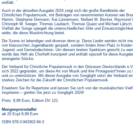
enthält.
Auch in der aktuellen Ausgabe 2024 zeigt sich die große Bandbreite der
Christlichen Popularmusik, mit Beiträgen von renommierten Autoren wie
Bru
Hamm, Stephanie Dormann, Kai Lünnemann, Norbert M. Becker, Raymund 
Christoph W. Seeger, Thomas Laubach, Thomas Quast und Michael Lätsch.
Vielfalt der Songs spiegelt die unterschiedlichen Stile und Einsatzmöglichke
wider, die diese Musikrichtung bietet.
Die Szene ist lebendiger und diverser denn je. Diese Lieder werden nicht me
von klassischen Jugendbands gespielt, sondern finden ihren Platz in Kinder-
Jugend- und Gemeindechören. Um diesem breiten Spektrum gerecht zu wer
wurde das Heft als Chorheft konzipiert und enthält speziell für diese Ausgab
arrangierte Stücke.
Der Verband für Christliche Popularmusik in den Diözesen Deutschlands e.V
sich 2022 gegründet, um diese Art von Musik und ihre Protagonist*innen zu 
und zu unterstützen. Mit dieser Ausgabe von Songlight setzt der Verband ei
starkes Zeichen für die Zukunft der Christlichen Popularmusik.
Erweitern Sie Ihr Repertoire und lassen Sie sich von der musikalischen Vielf
inspirieren – greifen Sie jetzt zu Songlight 2024!
Preis: 9,99 Euro, Edition DV 121
Mengenpreisstaffel
ab 20 Expl 8,99 Euro
ISBN 978-3-943302-94-3