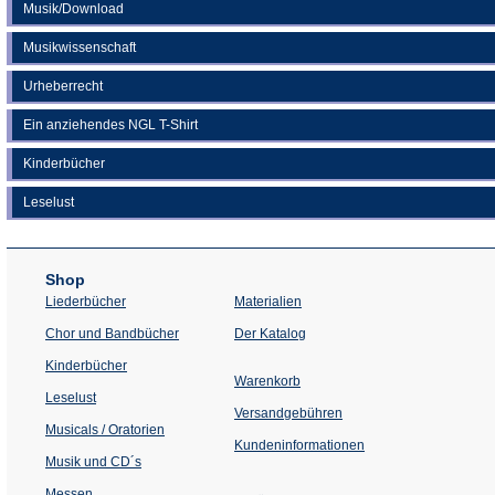
Musik/Download
Musikwissenschaft
Urheberrecht
Ein anziehendes NGL T-Shirt
Kinderbücher
Leselust
Shop
Liederbücher
Materialien
(Öffnet
Chor und Bandbücher
Der Katalog
in
einem
Kinderbücher
neuen
Warenkorb
Tab)
Leselust
Versandgebühren
Musicals / Oratorien
Kundeninformationen
Musik und CD´s
Messen