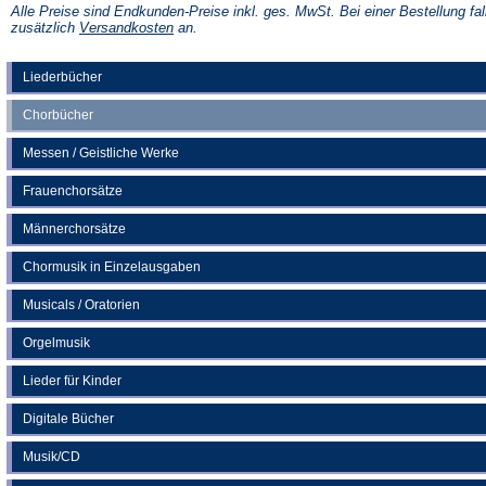
einem
Alle Preise sind Endkunden-Preise inkl. ges. MwSt. Bei einer Bestellung fal
neuen
(Öffnet
zusätzlich
Versandkosten
an.
Tab)
in
einem
neuen
Liederbücher
Tab)
Chorbücher
Messen / Geistliche Werke
Frauenchorsätze
Männerchorsätze
Chormusik in Einzelausgaben
Musicals / Oratorien
Orgelmusik
Lieder für Kinder
Digitale Bücher
Musik/CD