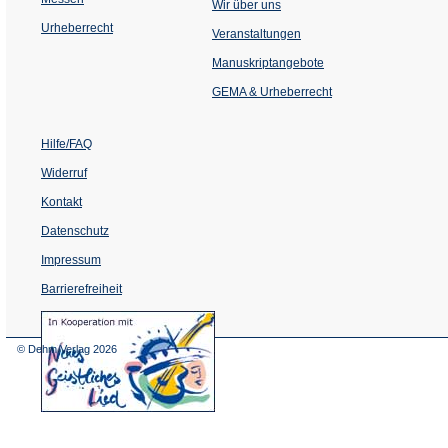
Wir über uns
Urheberrecht
(Öffnet
Veranstaltungen
in
einem
Manuskriptangebote
neuen
Tab)
GEMA & Urheberrecht
Hilfe/FAQ
Widerruf
Kontakt
Datenschutz
Impressum
Barrierefreiheit
(Öffnet
in
einem
© Dehm Verlag
2026
neuen
Tab)