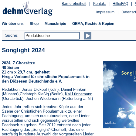
Barrierefreiheit
|
Kontakt
|
Hilfe/FAQ
|
Impressum
|
Datensc
Wir über uns
Shop
Manuskripte
GEMA, Rechte & Kopien
Suche:
Songlight 2024
2024, 7 Chorsätze
40 Seiten
21 cm x 29,7 cm, geheftet
Hrsg.: Verband für christliche Popularmusik in
den Diözesen Deutschlands e.V.
Redaktion: Jonas Dickopf (Köln), Daniel Frinken
(Münster),Christoph Kießig (Berlin),
Kai Lünnemann
(Osnabrück), Jochen Wiedemann (Rottenburg a. N.)
Jedes Jahr treffen sich kreative Köpfe aus der
Szene der Christlichen Popularmusik zu einer
Fachtagung, um sich auszutauschen, neue Lieder
vorzustellen und sich gegenseitig wertvolles
Feedback zu geben. Seit 2012 entsteht nach jeder
Fachtagung das „Songlight“-Chorheft, das eine
sorgfältig kuratierte Auswahl der vorgestellten Lieder