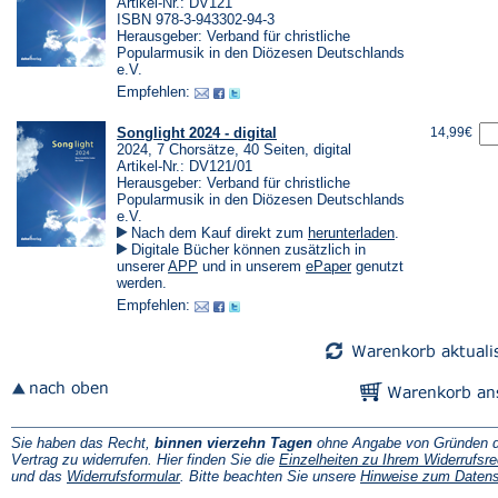
Artikel-Nr.: DV121
ISBN 978-3-943302-94-3
Herausgeber: Verband für christliche
Popularmusik in den Diözesen Deutschlands
e.V.
Empfehlen:
Songlight 2024 - digital
14,99€
2024, 7 Chorsätze, 40 Seiten, digital
Artikel-Nr.: DV121/01
Herausgeber: Verband für christliche
Popularmusik in den Diözesen Deutschlands
e.V.
(Öffnet
Nach dem Kauf direkt zum
herunterladen
.
in
Digitale Bücher können zusätzlich in
einem
(Öffnet
(Öffnet
unserer
APP
und in unserem
ePaper
genutzt
neuen
in
in
werden.
Tab)
einem
einem
Empfehlen:
neuen
neuen
Tab)
Tab)
Sie haben das Recht,
binnen vierzehn Tagen
ohne Angabe von Gründen d
Vertrag zu widerrufen. Hier finden Sie die
Einzelheiten zu Ihrem Widerrufsre
(Öffnet
und das
Widerrufsformular
. Bitte beachten Sie unsere
Hinweise zum Daten
in