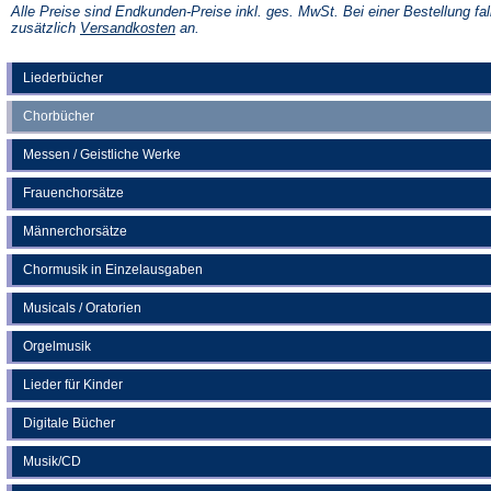
einem
Alle Preise sind Endkunden-Preise inkl. ges. MwSt. Bei einer Bestellung fal
neuen
(Öffnet
zusätzlich
Versandkosten
an.
Tab)
in
einem
neuen
Liederbücher
Tab)
Chorbücher
Messen / Geistliche Werke
Frauenchorsätze
Männerchorsätze
Chormusik in Einzelausgaben
Musicals / Oratorien
Orgelmusik
Lieder für Kinder
Digitale Bücher
Musik/CD