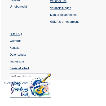
Wir über uns
Urheberrecht
(Öffnet
Veranstaltungen
in
einem
Manuskriptangebote
neuen
Tab)
GEMA & Urheberrecht
Hilfe/FAQ
Widerruf
Kontakt
Datenschutz
Impressum
Barrierefreiheit
(Öffnet
in
einem
© Dehm Verlag
2026
neuen
Tab)