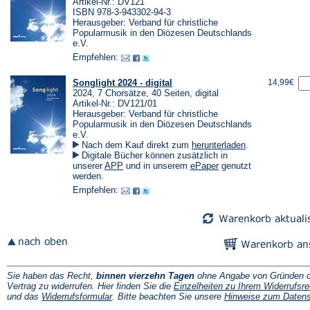
Artikel-Nr.: DV121
ISBN 978-3-943302-94-3
Herausgeber: Verband für christliche
Popularmusik in den Diözesen Deutschlands
e.V.
Empfehlen:
Songlight 2024 - digital
14,99€
2024, 7 Chorsätze, 40 Seiten, digital
Artikel-Nr.: DV121/01
Herausgeber: Verband für christliche
Popularmusik in den Diözesen Deutschlands
e.V.
(Öffnet
Nach dem Kauf direkt zum
herunterladen
.
in
Digitale Bücher können zusätzlich in
einem
(Öffnet
(Öffnet
unserer
APP
und in unserem
ePaper
genutzt
neuen
in
in
werden.
Tab)
einem
einem
Empfehlen:
neuen
neuen
Tab)
Tab)
Sie haben das Recht,
binnen vierzehn Tagen
ohne Angabe von Gründen d
Vertrag zu widerrufen. Hier finden Sie die
Einzelheiten zu Ihrem Widerrufsre
(Öffnet
und das
Widerrufsformular
. Bitte beachten Sie unsere
Hinweise zum Daten
in