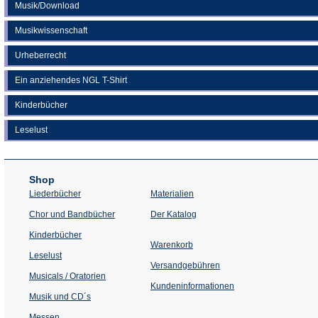
Musik/Download
Musikwissenschaft
Urheberrecht
Ein anziehendes NGL T-Shirt
Kinderbücher
Leselust
Shop
Liederbücher
Materialien
(Öffnet
Chor und Bandbücher
Der Katalog
in
einem
Kinderbücher
neuen
Warenkorb
Tab)
Leselust
Versandgebühren
Musicals / Oratorien
Kundeninformationen
Musik und CD´s
Messen