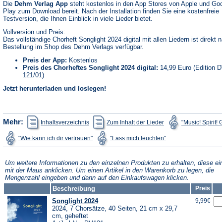
Die
Dehm Verlag App
steht kostenlos in den App Stores von Apple und Go
Play zum Download bereit. Nach der Installation finden Sie eine kostenfreie
Testversion, die Ihnen Einblick in viele Lieder bietet.
Vollversion und Preis:
Das vollständige Chorheft Songlight 2024 digital mit allen Liedern ist direkt 
Bestellung im Shop des Dehm Verlags verfügbar.
Preis der App:
Kostenlos
Preis des Chorheftes Songlight 2024 digital:
14,99 Euro (Edition 
121/01)
Jetzt herunterladen und loslegen!
(Öffnet
(Öffnet
Mehr:
Inhaltsverzeichnis
Zum Inhalt der Lieder
"Music! Spirit!
in
in
einem
einem
(Öffnet
(Öffnet
"Wie kann ich dir vertrauen"
"Lass mich leuchten"
neuen
neuen
in
in
Tab)
Tab)
einem
einem
neuen
neuen
Tab)
Tab)
Um weitere Informationen zu den einzelnen Produkten zu erhalten, diese ei
mit der Maus anklicken. Um einen Artikel in den Warenkorb zu legen, die
Mengenzahl eingeben und dann auf den Einkaufswagen klicken.
Beschreibung
Preis
Songlight 2024
9,99€
2024, 7 Chorsätze, 40 Seiten, 21 cm x 29,7
cm, geheftet