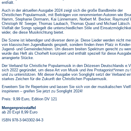
enthält.
Auch in der aktuellen Ausgabe 2024 zeigt sich die große Bandbreite der
Christlichen Popularmusik, mit Beiträgen von renommierten Autoren wie
Bru
Hamm, Stephanie Dormann, Kai Lünnemann, Norbert M. Becker, Raymund 
Christoph W. Seeger, Thomas Laubach, Thomas Quast und Michael Lätsch.
Vielfalt der Songs spiegelt die unterschiedlichen Stile und Einsatzmöglichke
wider, die diese Musikrichtung bietet.
Die Szene ist lebendiger und diverser denn je. Diese Lieder werden nicht me
von klassischen Jugendbands gespielt, sondern finden ihren Platz in Kinder-
Jugend- und Gemeindechören. Um diesem breiten Spektrum gerecht zu wer
wurde das Heft als Chorheft konzipiert und enthält speziell für diese Ausgab
arrangierte Stücke.
Der Verband für Christliche Popularmusik in den Diözesen Deutschlands e.V
sich 2022 gegründet, um diese Art von Musik und ihre Protagonist*innen zu 
und zu unterstützen. Mit dieser Ausgabe von Songlight setzt der Verband ei
starkes Zeichen für die Zukunft der Christlichen Popularmusik.
Erweitern Sie Ihr Repertoire und lassen Sie sich von der musikalischen Vielf
inspirieren – greifen Sie jetzt zu Songlight 2024!
Preis: 9,99 Euro, Edition DV 121
Mengenpreisstaffel
ab 20 Expl 8,99 Euro
ISBN 978-3-943302-94-3