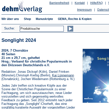
Barrierefreiheit
|
Kontakt
|
Hilfe/FAQ
|
Impressum
|
Datensc
Wir über uns
Shop
Manuskripte
GEMA, Rechte & Kopien
Suche:
Songlight 2024
2024, 7 Chorsätze
40 Seiten
21 cm x 29,7 cm, geheftet
Hrsg.: Verband für christliche Popularmusik in
den Diözesen Deutschlands e.V.
Redaktion: Jonas Dickopf (Köln), Daniel Frinken
(Münster),Christoph Kießig (Berlin),
Kai Lünnemann
(Osnabrück), Jochen Wiedemann (Rottenburg a. N.)
Jedes Jahr treffen sich kreative Köpfe aus der
Szene der Christlichen Popularmusik zu einer
Fachtagung, um sich auszutauschen, neue Lieder
vorzustellen und sich gegenseitig wertvolles
Feedback zu geben. Seit 2012 entsteht nach jeder
Fachtagung das „Songlight“-Chorheft, das eine
sorgfältig kuratierte Auswahl der vorgestellten Lieder