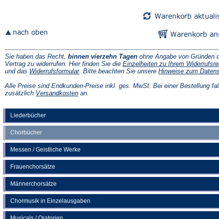
Sie haben das Recht,
binnen vierzehn Tagen
ohne Angabe von Gründen d
Vertrag zu widerrufen. Hier finden Sie die
Einzelheiten zu Ihrem Widerrufsre
(Öffnet
und das
Widerrufsformular
. Bitte beachten Sie unsere
Hinweise zum Daten
in
einem
Alle Preise sind Endkunden-Preise inkl. ges. MwSt. Bei einer Bestellung fal
neuen
(Öffnet
zusätzlich
Versandkosten
an.
Tab)
in
einem
neuen
Liederbücher
Tab)
Chorbücher
Messen / Geistliche Werke
Frauenchorsätze
Männerchorsätze
Chormusik in Einzelausgaben
Musicals / Oratorien