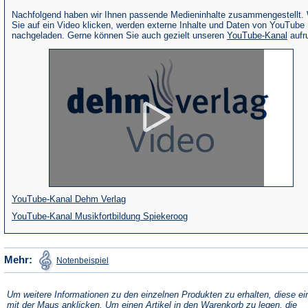
Nachfolgend haben wir Ihnen passende Medieninhalte zusammengestellt.
Sie auf ein Video klicken, werden externe Inhalte und Daten von YouTube
(Öffne
nachgeladen. Gerne können Sie auch gezielt unseren
YouTube-Kanal
aufr
in
eine
neue
Tab)
(Öffnet
YouTube-Kanal Dehm Verlag
in
(Öffnet
YouTube-Kanal Musikfortbildung Spiekeroog
einem
in
neuen
einem
(Öffnet
Mehr:
Notenbeispiel
in
Tab)
neuen
einem
neuen
Tab)
Tab)
Um weitere Informationen zu den einzelnen Produkten zu erhalten, diese ei
mit der Maus anklicken. Um einen Artikel in den Warenkorb zu legen, die