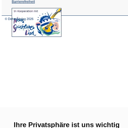
Barrierefreiheit
(Öffnet
in
einem
© Dehm Verlag
2026
neuen
Tab)
Ihre Privatsphäre ist uns wichtig