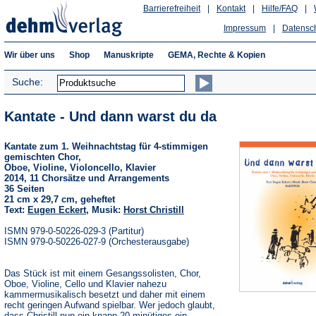
Barrierefreiheit
|
Kontakt
|
Hilfe/FAQ
|
Impressum
|
Datensc
Wir über uns
Shop
Manuskripte
GEMA, Rechte & Kopien
Suche:
Kantate - Und dann warst du da
Kantate zum 1. Weihnachtstag für 4-stimmigen
gemischten Chor,
Oboe, Violine, Violoncello, Klavier
2014, 11 Chorsätze und Arrangements
36 Seiten
21 cm x 29,7 cm, geheftet
Text:
Eugen Eckert
, Musik:
Horst Christill
ISMN 979-0-50226-029-3 (Partitur)
ISMN 979-0-50226-027-9 (Orchesterausgabe)
Das Stück ist mit einem Gesangssolisten, Chor,
Oboe, Violine, Cello und Klavier nahezu
kammermusikalisch besetzt und daher mit einem
recht geringen Aufwand spielbar. Wer jedoch glaubt,
dass Christill nun ein knapp 20-minütiges ein