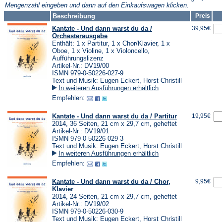
Mengenzahl eingeben und dann auf den Einkaufswagen klicken.
Beschreibung
Preis
Kantate - Und dann warst du da /
39,95€
Orchesterausgabe
Enthält: 1 x Partitur, 1 x Chor/Klavier, 1 x
Oboe, 1 x Violine, 1 x Violoncello,
Aufführungslizenz
Artikel-Nr.: DV19/00
ISMN 979-0-50226-027-9
Text und Musik: Eugen Eckert, Horst Christill
In weiteren Ausführungen erhältlich
Empfehlen:
Kantate - Und dann warst du da / Partitur
19,95€
2014, 36 Seiten, 21 cm x 29,7 cm, geheftet
Artikel-Nr.: DV19/01
ISMN 979-0-50226-029-3
Text und Musik: Eugen Eckert, Horst Christill
In weiteren Ausführungen erhältlich
Empfehlen:
Kantate - Und dann warst du da / Chor,
9,95€
Klavier
2014, 24 Seiten, 21 cm x 29,7 cm, geheftet
Artikel-Nr.: DV19/02
ISMN 979-0-50226-030-9
Text und Musik: Eugen Eckert, Horst Christill