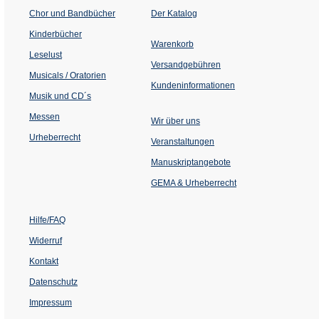
(Öffnet
Chor und Bandbücher
Der Katalog
in
einem
Kinderbücher
neuen
Warenkorb
Tab)
Leselust
Versandgebühren
Musicals / Oratorien
Kundeninformationen
Musik und CD´s
Messen
Wir über uns
Urheberrecht
(Öffnet
Veranstaltungen
in
einem
Manuskriptangebote
neuen
Tab)
GEMA & Urheberrecht
Hilfe/FAQ
Widerruf
Kontakt
Datenschutz
Impressum