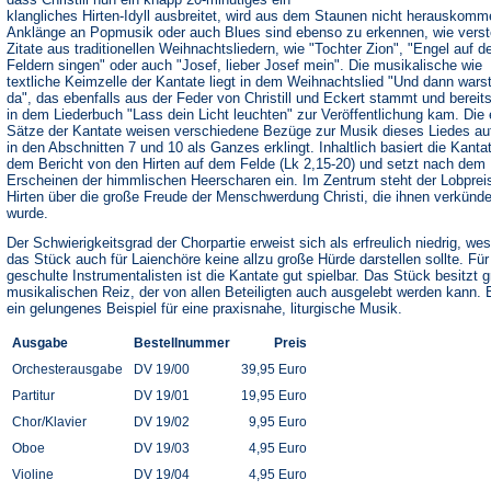
klangliches Hirten-Idyll ausbreitet, wird aus dem Staunen nicht herauskomm
Anklänge an Popmusik oder auch Blues sind ebenso zu erkennen, wie verst
Zitate aus traditionellen Weihnachtsliedern, wie "Tochter Zion", "Engel auf d
Feldern singen" oder auch "Josef, lieber Josef mein". Die musikalische wie
textliche Keimzelle der Kantate liegt in dem Weihnachtslied "Und dann wars
da", das ebenfalls aus der Feder von Christill und Eckert stammt und bereit
in dem Liederbuch "Lass dein Licht leuchten" zur Veröffentlichung kam. Die 
Sätze der Kantate weisen verschiedene Bezüge zur Musik dieses Liedes au
in den Abschnitten 7 und 10 als Ganzes erklingt. Inhaltlich basiert die Kanta
dem Bericht von den Hirten auf dem Felde (Lk 2,15-20) und setzt nach dem
Erscheinen der himmlischen Heerscharen ein. Im Zentrum steht der Lobprei
Hirten über die große Freude der Menschwerdung Christi, die ihnen verkünde
wurde.
Der Schwierigkeitsgrad der Chorpartie erweist sich als erfreulich niedrig, we
das Stück auch für Laienchöre keine allzu große Hürde darstellen sollte. Für
geschulte Instrumentalisten ist die Kantate gut spielbar. Das Stück besitzt 
musikalischen Reiz, der von allen Beteiligten auch ausgelebt werden kann. E
ein gelungenes Beispiel für eine praxisnahe, liturgische Musik.
Ausgabe
Bestellnummer
Preis
Orchesterausgabe
DV 19/00
39,95 Euro
Partitur
DV 19/01
19,95 Euro
Chor/Klavier
DV 19/02
9,95 Euro
Oboe
DV 19/03
4,95 Euro
Violine
DV 19/04
4,95 Euro