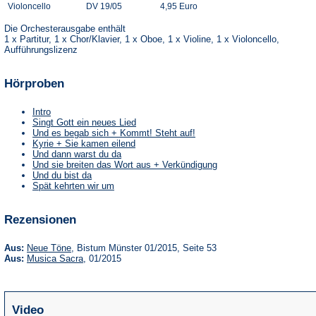
Violoncello
DV 19/05
4,95 Euro
Die Orchesterausgabe enthält
1 x Partitur, 1 x Chor/Klavier, 1 x Oboe, 1 x Violine, 1 x Violoncello,
Aufführungslizenz
Hörproben
Intro
Singt Gott ein neues Lied
Und es begab sich + Kommt! Steht auf!
Kyrie + Sie kamen eilend
Und dann warst du da
Und sie breiten das Wort aus + Verkündigung
Und du bist da
Spät kehrten wir um
Rezensionen
(Öffnet
Aus:
Neue Töne
, Bistum Münster 01/2015, Seite 53
in
(Öffnet
Aus:
Musica Sacra
, 01/2015
einem
in
neuen
einem
Tab)
neuen
Tab)
Video