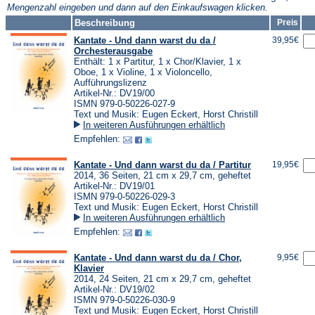
Mengenzahl eingeben und dann auf den Einkaufswagen klicken.
Beschreibung
Preis
Kantate - Und dann warst du da /
39,95€
Orchesterausgabe
Enthält: 1 x Partitur, 1 x Chor/Klavier, 1 x
Oboe, 1 x Violine, 1 x Violoncello,
Aufführungslizenz
Artikel-Nr.: DV19/00
ISMN 979-0-50226-027-9
Text und Musik: Eugen Eckert, Horst Christill
In weiteren Ausführungen erhältlich
Empfehlen:
Kantate - Und dann warst du da / Partitur
19,95€
2014, 36 Seiten, 21 cm x 29,7 cm, geheftet
Artikel-Nr.: DV19/01
ISMN 979-0-50226-029-3
Text und Musik: Eugen Eckert, Horst Christill
In weiteren Ausführungen erhältlich
Empfehlen:
Kantate - Und dann warst du da / Chor,
9,95€
Klavier
2014, 24 Seiten, 21 cm x 29,7 cm, geheftet
Artikel-Nr.: DV19/02
ISMN 979-0-50226-030-9
Text und Musik: Eugen Eckert, Horst Christill