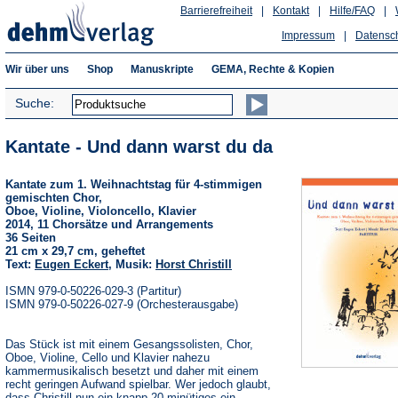
Barrierefreiheit
|
Kontakt
|
Hilfe/FAQ
|
Impressum
|
Datensc
Wir über uns
Shop
Manuskripte
GEMA, Rechte & Kopien
Suche:
Kantate - Und dann warst du da
Kantate zum 1. Weihnachtstag für 4-stimmigen
gemischten Chor,
Oboe, Violine, Violoncello, Klavier
2014, 11 Chorsätze und Arrangements
36 Seiten
21 cm x 29,7 cm, geheftet
Text:
Eugen Eckert
, Musik:
Horst Christill
ISMN 979-0-50226-029-3 (Partitur)
ISMN 979-0-50226-027-9 (Orchesterausgabe)
Das Stück ist mit einem Gesangssolisten, Chor,
Oboe, Violine, Cello und Klavier nahezu
kammermusikalisch besetzt und daher mit einem
recht geringen Aufwand spielbar. Wer jedoch glaubt,
dass Christill nun ein knapp 20-minütiges ein