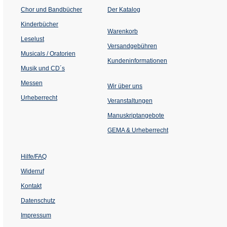
(Öffnet
Chor und Bandbücher
Der Katalog
in
einem
Kinderbücher
neuen
Warenkorb
Tab)
Leselust
Versandgebühren
Musicals / Oratorien
Kundeninformationen
Musik und CD´s
Messen
Wir über uns
Urheberrecht
(Öffnet
Veranstaltungen
in
einem
Manuskriptangebote
neuen
Tab)
GEMA & Urheberrecht
Hilfe/FAQ
Widerruf
Kontakt
Datenschutz
Impressum