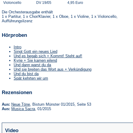
Violoncello
DV 19/05
4,95 Euro
Die Orchesterausgabe enthält
1 x Partitur, 1 x Chor/Klavier, 1 x Oboe, 1 x Violine, 1 x Violoncello,
Aufführungslizenz
Hörproben
Intro
Singt Gott ein neues Lied
Und es begab sich + Kommt! Steht auf!
Kyrie + Sie kamen eilend
Und dann warst du da
Und sie breiten das Wort aus + Verkündigung
Und du bist da
Spät kehrten wir um
Rezensionen
(Öffnet
Aus:
Neue Töne
, Bistum Münster 01/2015, Seite 53
in
(Öffnet
Aus:
Musica Sacra
, 01/2015
einem
in
neuen
einem
Tab)
neuen
Tab)
Video