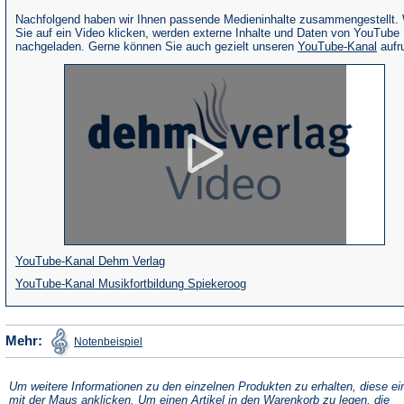
Nachfolgend haben wir Ihnen passende Medieninhalte zusammengestellt.
Sie auf ein Video klicken, werden externe Inhalte und Daten von YouTube
(Öffne
nachgeladen. Gerne können Sie auch gezielt unseren
YouTube-Kanal
aufr
in
eine
neue
Tab)
(Öffnet
YouTube-Kanal Dehm Verlag
in
(Öffnet
YouTube-Kanal Musikfortbildung Spiekeroog
einem
in
neuen
einem
(Öffnet
Mehr:
Notenbeispiel
in
Tab)
neuen
einem
neuen
Tab)
Tab)
Um weitere Informationen zu den einzelnen Produkten zu erhalten, diese ei
mit der Maus anklicken. Um einen Artikel in den Warenkorb zu legen, die