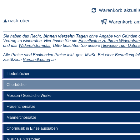
Sie haben das Recht,
binnen vierzehn Tagen
ohne Angabe von Gründen d
Vertrag zu widerrufen. Hier finden Sie die
Einzelheiten zu Ihrem Widerrufsre
(Öffnet
und das
Widerrufsformular
. Bitte beachten Sie unsere
Hinweise zum Daten
in
einem
Alle Preise sind Endkunden-Preise inkl. ges. MwSt. Bei einer Bestellung fal
neuen
(Öffnet
zusätzlich
Versandkosten
an.
Tab)
in
einem
neuen
Liederbücher
Tab)
Chorbücher
Messen / Geistliche Werke
Frauenchorsätze
Männerchorsätze
Chormusik in Einzelausgaben
Musicals / Oratorien