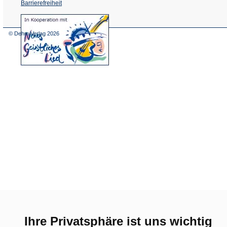
Barrierefreiheit
(Öffnet
in
einem
© Dehm Verlag
2026
neuen
Tab)
Ihre Privatsphäre ist uns wichtig