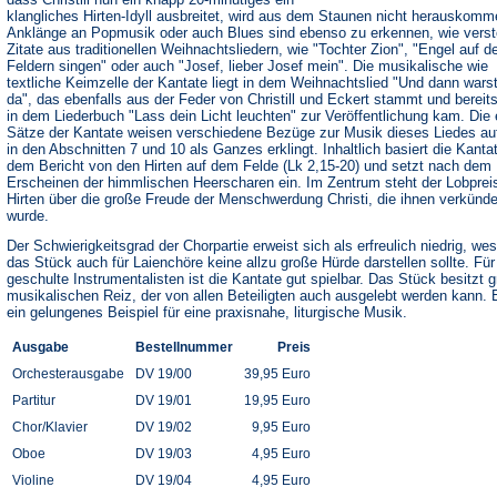
klangliches Hirten-Idyll ausbreitet, wird aus dem Staunen nicht herauskomm
Anklänge an Popmusik oder auch Blues sind ebenso zu erkennen, wie verst
Zitate aus traditionellen Weihnachtsliedern, wie "Tochter Zion", "Engel auf d
Feldern singen" oder auch "Josef, lieber Josef mein". Die musikalische wie
textliche Keimzelle der Kantate liegt in dem Weihnachtslied "Und dann wars
da", das ebenfalls aus der Feder von Christill und Eckert stammt und bereit
in dem Liederbuch "Lass dein Licht leuchten" zur Veröffentlichung kam. Die 
Sätze der Kantate weisen verschiedene Bezüge zur Musik dieses Liedes au
in den Abschnitten 7 und 10 als Ganzes erklingt. Inhaltlich basiert die Kanta
dem Bericht von den Hirten auf dem Felde (Lk 2,15-20) und setzt nach dem
Erscheinen der himmlischen Heerscharen ein. Im Zentrum steht der Lobprei
Hirten über die große Freude der Menschwerdung Christi, die ihnen verkünde
wurde.
Der Schwierigkeitsgrad der Chorpartie erweist sich als erfreulich niedrig, we
das Stück auch für Laienchöre keine allzu große Hürde darstellen sollte. Für
geschulte Instrumentalisten ist die Kantate gut spielbar. Das Stück besitzt 
musikalischen Reiz, der von allen Beteiligten auch ausgelebt werden kann. E
ein gelungenes Beispiel für eine praxisnahe, liturgische Musik.
Ausgabe
Bestellnummer
Preis
Orchesterausgabe
DV 19/00
39,95 Euro
Partitur
DV 19/01
19,95 Euro
Chor/Klavier
DV 19/02
9,95 Euro
Oboe
DV 19/03
4,95 Euro
Violine
DV 19/04
4,95 Euro