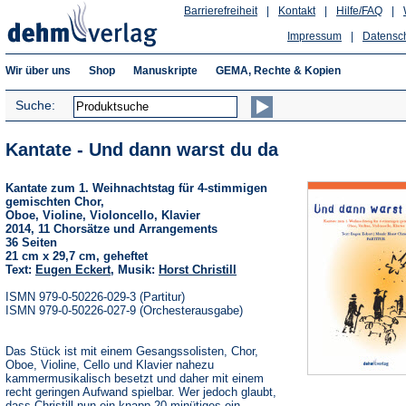
Barrierefreiheit
|
Kontakt
|
Hilfe/FAQ
|
Impressum
|
Datensc
Wir über uns
Shop
Manuskripte
GEMA, Rechte & Kopien
Suche:
Kantate - Und dann warst du da
Kantate zum 1. Weihnachtstag für 4-stimmigen
gemischten Chor,
Oboe, Violine, Violoncello, Klavier
2014, 11 Chorsätze und Arrangements
36 Seiten
21 cm x 29,7 cm, geheftet
Text:
Eugen Eckert
, Musik:
Horst Christill
ISMN 979-0-50226-029-3 (Partitur)
ISMN 979-0-50226-027-9 (Orchesterausgabe)
Das Stück ist mit einem Gesangssolisten, Chor,
Oboe, Violine, Cello und Klavier nahezu
kammermusikalisch besetzt und daher mit einem
recht geringen Aufwand spielbar. Wer jedoch glaubt,
dass Christill nun ein knapp 20-minütiges ein