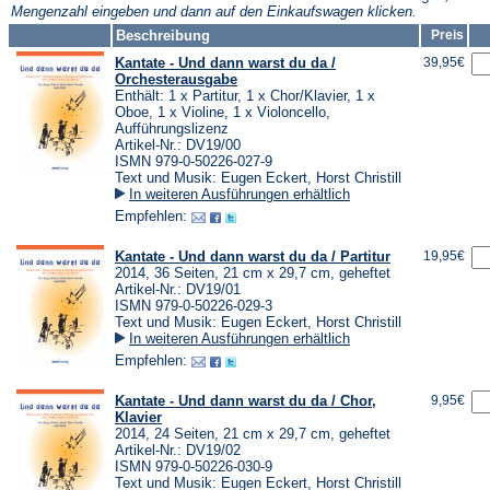
Mengenzahl eingeben und dann auf den Einkaufswagen klicken.
Beschreibung
Preis
Kantate - Und dann warst du da /
39,95€
Orchesterausgabe
Enthält: 1 x Partitur, 1 x Chor/Klavier, 1 x
Oboe, 1 x Violine, 1 x Violoncello,
Aufführungslizenz
Artikel-Nr.: DV19/00
ISMN 979-0-50226-027-9
Text und Musik: Eugen Eckert, Horst Christill
In weiteren Ausführungen erhältlich
Empfehlen:
Kantate - Und dann warst du da / Partitur
19,95€
2014, 36 Seiten, 21 cm x 29,7 cm, geheftet
Artikel-Nr.: DV19/01
ISMN 979-0-50226-029-3
Text und Musik: Eugen Eckert, Horst Christill
In weiteren Ausführungen erhältlich
Empfehlen:
Kantate - Und dann warst du da / Chor,
9,95€
Klavier
2014, 24 Seiten, 21 cm x 29,7 cm, geheftet
Artikel-Nr.: DV19/02
ISMN 979-0-50226-030-9
Text und Musik: Eugen Eckert, Horst Christill