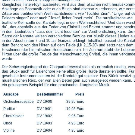
klangliches Hirten-Idyll ausbreitet, wird aus dem Staunen nicht herauskomm
Anklänge an Popmusik oder auch Blues sind ebenso zu erkennen, wie verst
Zitate aus traditionellen Weihnachtsliedern, wie "Tochter Zion", "Engel auf d
Feldern singen" oder auch "Josef, lieber Josef mein". Die musikalische wie
textliche Keimzelle der Kantate liegt in dem Weihnachtslied "Und dann wars
da", das ebenfalls aus der Feder von Christill und Eckert stammt und bereit
in dem Liederbuch "Lass dein Licht leuchten" zur Veröffentlichung kam. Die 
Sätze der Kantate weisen verschiedene Bezüge zur Musik dieses Liedes au
in den Abschnitten 7 und 10 als Ganzes erklingt. Inhaltlich basiert die Kanta
dem Bericht von den Hirten auf dem Felde (Lk 2,15-20) und setzt nach dem
Erscheinen der himmlischen Heerscharen ein. Im Zentrum steht der Lobprei
Hirten über die große Freude der Menschwerdung Christi, die ihnen verkünde
wurde.
Der Schwierigkeitsgrad der Chorpartie erweist sich als erfreulich niedrig, we
das Stück auch für Laienchöre keine allzu große Hürde darstellen sollte. Für
geschulte Instrumentalisten ist die Kantate gut spielbar. Das Stück besitzt 
musikalischen Reiz, der von allen Beteiligten auch ausgelebt werden kann. E
ein gelungenes Beispiel für eine praxisnahe, liturgische Musik.
Ausgabe
Bestellnummer
Preis
Orchesterausgabe
DV 19/00
39,95 Euro
Partitur
DV 19/01
19,95 Euro
Chor/Klavier
DV 19/02
9,95 Euro
Oboe
DV 19/03
4,95 Euro
Violine
DV 19/04
4,95 Euro