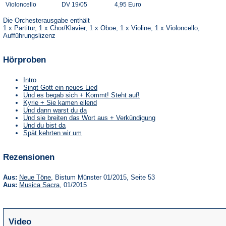
Violoncello
DV 19/05
4,95 Euro
Die Orchesterausgabe enthält
1 x Partitur, 1 x Chor/Klavier, 1 x Oboe, 1 x Violine, 1 x Violoncello,
Aufführungslizenz
Hörproben
Intro
Singt Gott ein neues Lied
Und es begab sich + Kommt! Steht auf!
Kyrie + Sie kamen eilend
Und dann warst du da
Und sie breiten das Wort aus + Verkündigung
Und du bist da
Spät kehrten wir um
Rezensionen
(Öffnet
Aus:
Neue Töne
, Bistum Münster 01/2015, Seite 53
in
(Öffnet
Aus:
Musica Sacra
, 01/2015
einem
in
neuen
einem
Tab)
neuen
Tab)
Video