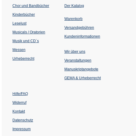
(Öffnet
Chor und Bandbücher
Der Katalog
in
einem
Kinderbücher
neuen
Warenkorb
Tab)
Leselust
Versandgebühren
Musicals / Oratorien
Kundeninformationen
Musik und CD´s
Messen
Wir über uns
Urheberrecht
(Öffnet
Veranstaltungen
in
einem
Manuskriptangebote
neuen
Tab)
GEMA & Urheberrecht
Hilfe/FAQ
Widerruf
Kontakt
Datenschutz
Impressum