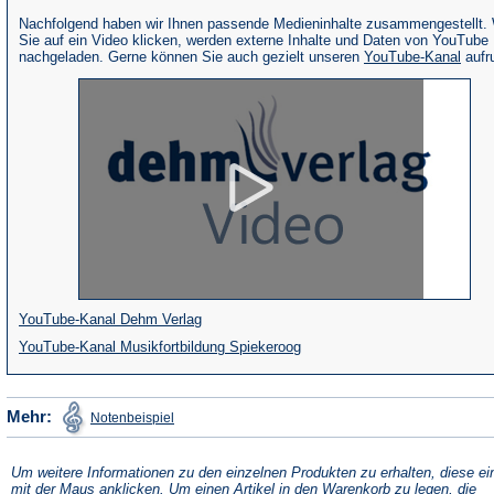
Nachfolgend haben wir Ihnen passende Medieninhalte zusammengestellt.
Sie auf ein Video klicken, werden externe Inhalte und Daten von YouTube
(Öffne
nachgeladen. Gerne können Sie auch gezielt unseren
YouTube-Kanal
aufr
in
eine
neue
Tab)
(Öffnet
YouTube-Kanal Dehm Verlag
in
(Öffnet
YouTube-Kanal Musikfortbildung Spiekeroog
einem
in
neuen
einem
(Öffnet
Mehr:
Notenbeispiel
in
Tab)
neuen
einem
neuen
Tab)
Tab)
Um weitere Informationen zu den einzelnen Produkten zu erhalten, diese ei
mit der Maus anklicken. Um einen Artikel in den Warenkorb zu legen, die