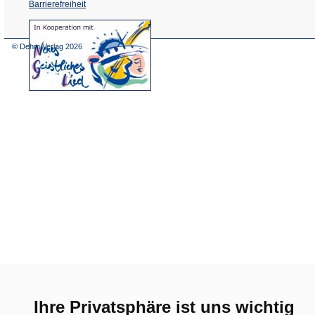
Barrierefreiheit
(Öffnet
in
einem
© Dehm Verlag
2026
neuen
Tab)
Ihre Privatsphäre ist uns wichtig