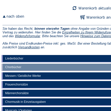
Sie haben das Recht,
binnen vierzehn Tagen
ohne Angabe von Gründen d
Vertrag zu widerrufen. Hier finden Sie die
Einzelheiten zu Ihrem Widerrufsre
(Öffnet
und das
Widerrufsformular
. Bitte beachten Sie unsere
Hinweise zum Daten
in
einem
Alle Preise sind Endkunden-Preise inkl. ges. MwSt. Bei einer Bestellung fal
neuen
(Öffnet
zusätzlich
Versandkosten
an.
Tab)
in
einem
neuen
Liederbücher
Tab)
Chorbücher
Messen / Geistliche Werke
Frauenchorsätze
Männerchorsätze
Chormusik in Einzelausgaben
Musicals / Oratorien