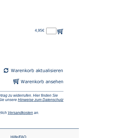
4,95€
ag zu widerrufen. Hier finden Sie
 Sie unsere
Hinweise zum Datenschutz
(Öffnet
zlich
Versandkosten
an.
in
einem
neuen
Tab)
Hilfe/FAQ