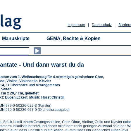
Impressum
|
Datenschutz
|
Barriere
Manuskripte
GEMA, Rechte & Kopien
antate - Und dann warst du da
ntate zum 1. Weihnachtstag für 4-stimmigen gemischten Chor,
oe, Violine, Violoncello, Klavier
14, 11 Chorsätze und Arrangements
 Seiten
 cm x 29,7 cm, geheftet
xt:
Eugen Eckert
, Musik:
Horst Christill
MN 979-0-50226-029-3 (Partitur)
MN 979-0-50226-027-9 (Orchesterausgabe)
s Stück ist mit einem Gesangssolisten, Chor, Oboe, Violine, Cello und Klavier nah
mmermusikalisch besetzt und daher mit einem recht geringen Aufwand spielbar. W
doch glaubt, dass Christill nun ein knapp 20-minütiges ein klangliches Hirten-Idyll