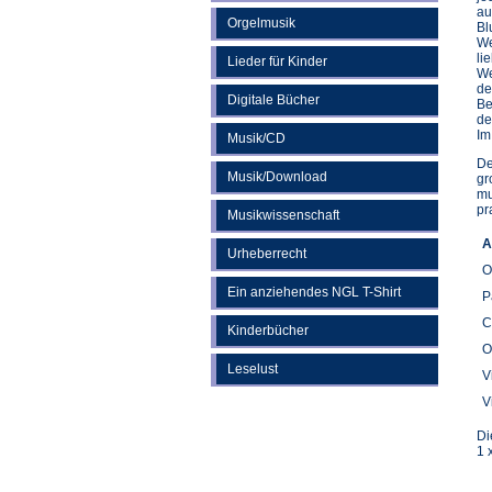
au
Orgelmusik
Bl
We
li
Lieder für Kinder
We
de
Digitale Bücher
Be
de
Im
Musik/CD
De
Musik/Download
gr
mu
pr
Musikwissenschaft
A
Urheberrecht
O
Ein anziehendes NGL T-Shirt
P
C
Kinderbücher
O
Leselust
V
V
Di
1 