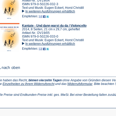
Artikel-Nr.: DV19/04
ISMN 979-0-50226-032-3
Text und Musik: Eugen Eckert, Horst Christill
In weiteren Ausführungen erhältlich
Empfehlen:
Kantate - Und dann warst du da / Violoncello
2014, 8 Seiten, 21 cm x 29,7 cm, geheftet
Artikel-Nr.: DV19/05
ISMN 979-0-50226-033-0
Text und Musik: Eugen Eckert, Horst Christill
In weiteren Ausführungen erhältlich
Empfehlen:
ie haben das Recht,
binnen vierzehn Tagen
ohne Angabe von Gründen diesen Vertr
(Öffnet
(Öffnet
ie
Einzelheiten zu Ihrem Widerrufsrecht
und das
Widerrufsformular
. Bitte beachten
ffnet
in
in
einem
einem
inem
neuen
neuen
lle Preise sind Endkunden-Preise inkl. ges. MwSt. Bei einer Bestellung fallen zusät
euen
Tab)
Tab)
ab)