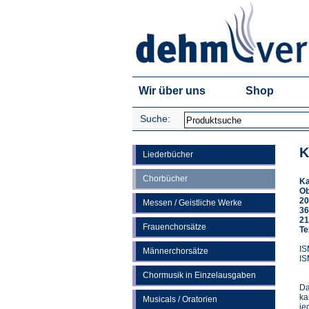
Wir über uns
Shop
Suche:
K
Liederbücher
Chorbücher
Ka
Ob
20
Messen / Geistliche Werke
36
21
Frauenchorsätze
Te
IS
Männerchorsätze
IS
Chormusik in Einzelausgaben
Da
ka
Musicals / Oratorien
je