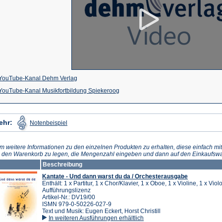
(Öffnet
YouTube-Kanal Dehm Verlag
in
(Öffnet
YouTube-Kanal Musikfortbildung Spiekeroog
einem
in
neuen
einem
(Öffnet
ehr:
Notenbeispiel
in
Tab)
neuen
einem
neuen
Tab)
Tab)
m weitere Informationen zu den einzelnen Produkten zu erhalten, diese einfach mit
n den Warenkorb zu legen, die Mengenzahl eingeben und dann auf den Einkaufswa
Beschreibung
Kantate - Und dann warst du da / Orchesterausgabe
Enthält: 1 x Partitur, 1 x Chor/Klavier, 1 x Oboe, 1 x Violine, 1 x Viol
Aufführungslizenz
Artikel-Nr.: DV19/00
ISMN 979-0-50226-027-9
Text und Musik: Eugen Eckert, Horst Christill
In weiteren Ausführungen erhältlich