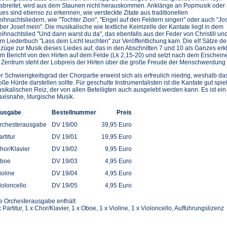
sbreitet, wird aus dem Staunen nicht herauskommen. Anklänge an Popmusik oder
ues sind ebenso zu erkennen, wie versteckte Zitate aus traditionellen
ihnachtsliedern, wie "Tochter Zion", "Engel auf den Feldern singen" oder auch "Jos
eber Josef mein". Die musikalische wie textliche Keimzelle der Kantate liegt in dem
ihnachtslied "Und dann warst du da", das ebenfalls aus der Feder von Christill un
m Liederbuch "Lass dein Licht leuchten" zur Veröffentlichung kam. Die elf Sätze 
züge zur Musik dieses Liedes auf, das in den Abschnitten 7 und 10 als Ganzes erklin
m Bericht von den Hirten auf dem Felde (Lk 2,15-20) und setzt nach dem Erschei
 Zentrum steht der Lobpreis der Hirten über die große Freude der Menschwerdung C
r Schwierigkeitsgrad der Chorpartie erweist sich als erfreulich niedrig, weshalb da
oße Hürde darstellen sollte. Für geschulte Instrumentalisten ist die Kantate gut spie
sikalischen Reiz, der von allen Beteiligten auch ausgelebt werden kann. Es ist ein
axisnahe, liturgische Musik.
usgabe
Bestellnummer
Preis
rchesterausgabe
DV 19/00
39,95 Euro
artitur
DV 19/01
19,95 Euro
hor/Klavier
DV 19/02
9,95 Euro
boe
DV 19/03
4,95 Euro
ioline
DV 19/04
4,95 Euro
ioloncello
DV 19/05
4,95 Euro
e Orchesterausgabe enthält
x Partitur, 1 x Chor/Klavier, 1 x Oboe, 1 x Violine, 1 x Violoncello, Aufführungslizenz