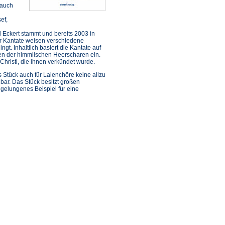
 auch
ef,
d Eckert stammt und bereits 2003 in
der Kantate weisen verschiedene
gt. Inhaltlich basiert die Kantate auf
nen der himmlischen Heerscharen ein.
hristi, die ihnen verkündet wurde.
s Stück auch für Laienchöre keine allzu
lbar. Das Stück besitzt großen
 gelungenes Beispiel für eine