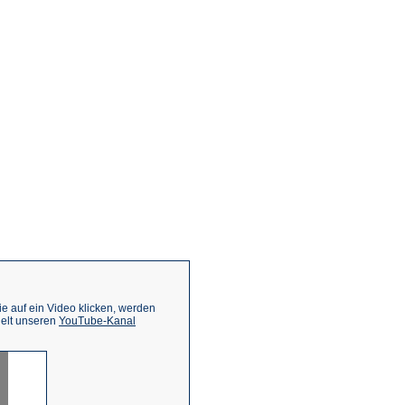
 auf ein Video klicken, werden
(Öffnet
ielt unseren
YouTube-Kanal
in
einem
neuen
Tab)