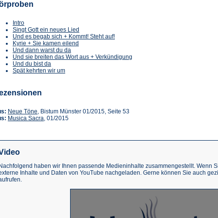
örproben
Intro
Singt Gott ein neues Lied
Und es begab sich + Kommt! Steht auf!
Kyrie + Sie kamen eilend
Und dann warst du da
Und sie breiten das Wort aus + Verkündigung
Und du bist da
Spät kehrten wir um
ezensionen
(Öffnet
us:
Neue Töne
, Bistum Münster 01/2015, Seite 53
in
(Öffnet
us:
Musica Sacra
, 01/2015
einem
in
neuen
einem
Tab)
neuen
Tab)
Video
Nachfolgend haben wir Ihnen passende Medieninhalte zusammengestellt. Wenn Sie
externe Inhalte und Daten von YouTube nachgeladen. Gerne können Sie auch gez
aufrufen.