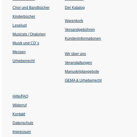
(Öffnet
Chor und Bandbücher
Der Katalog
in
einem
Kinderbücher
neuen
Warenkorb
Tab)
Leselust
Versandgebühren
Musicals / Oratorien
Kundeninformationen
Musik und CD´s
Messen
Wir über uns
Urheberrecht
(Öffnet
Veranstaltungen
in
einem
Manuskriptangebote
neuen
Tab)
GEMA & Urheberrecht
Hilfe/FAQ
Widerruf
Kontakt
Datenschutz
Impressum