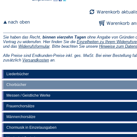
neuen
neuen
Tab)
Tab)
Sie haben das Recht,
binnen vierzehn Tagen
ohne Angabe von Gründen d
Vertrag zu widerrufen. Hier finden Sie die
Einzelheiten zu Ihrem Widerrufsre
(Öffnet
und das
Widerrufsformular
. Bitte beachten Sie unsere
Hinweise zum Daten
in
einem
Alle Preise sind Endkunden-Preise inkl. ges. MwSt. Bei einer Bestellung fal
neuen
(Öffnet
zusätzlich
Versandkosten
an.
Tab)
in
einem
neuen
Liederbücher
Tab)
Chorbücher
Messen / Geistliche Werke
Frauenchorsätze
Männerchorsätze
Chormusik in Einzelausgaben