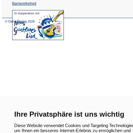
Barrierefreiheit
(Öffnet
in
einem
© Dehm Verlag
2026
neuen
Tab)
Ihre Privatsphäre ist uns wichtig
Diese Website verwendet Cookies und Targeting Technologie
um Ihnen ein besseres Internet-Erlebnis zu ermöglichen und