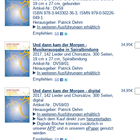
19 cm x 27 cm, gebunden
Artikel-Nr.: DV59
ISBN 978-3-943302-36-3, ISMN 979-0-50226-
049-1
Herausgeber: Patrick Dehm
In weiteren Ausführungen erhältlich
Empfehlen:
Und dann kam der Morgen -
34,95€
Musikerausgabe in Spiralbindung
2017, 142 Lieder und Chorsätze, 300 Seiten,
19 cm x 27 cm, Spiralbindung
Artikel-Nr.: DV59/01
Herausgeber: Patrick Dehm
In weiteren Ausführungen erhältlich
Empfehlen:
Und dann kam der Morgen - digital
34,95€
2017, 142 Lieder und Chorsätze, 300 Seiten,
digital
Artikel-Nr.: DV59/03
Herausgeber: Patrick Dehm
In weiteren Ausführungen erhältlich
(Öffnet
Nach dem Kauf direkt zum
herunterladen
.
in
Digitale Bücher können zusätzlich in
einem
(Öffnet
(Öffnet
unserer
APP
und in unserem
ePaper
genutzt
neuen
in
in
werden.
Tab)
einem
einem
Empfehlen: