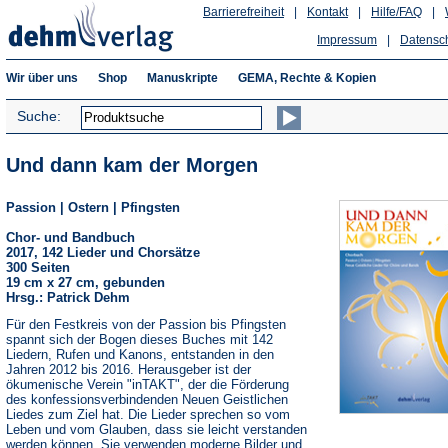
Barrierefreiheit
|
Kontakt
|
Hilfe/FAQ
|
Impressum
|
Datensc
Wir über uns
Shop
Manuskripte
GEMA, Rechte & Kopien
Suche:
Und dann kam der Morgen
Passion | Ostern | Pfingsten
Chor- und Bandbuch
2017, 142 Lieder und Chorsätze
300 Seiten
19 cm x 27 cm, gebunden
Hrsg.: Patrick Dehm
Für den Festkreis von der Passion bis Pfingsten
spannt sich der Bogen dieses Buches mit 142
Liedern, Rufen und Kanons, entstanden in den
Jahren 2012 bis 2016. Herausgeber ist der
ökumenische Verein "inTAKT", der die Förderung
des konfessionsverbindenden Neuen Geistlichen
Liedes zum Ziel hat. Die Lieder sprechen so vom
Leben und vom Glauben, dass sie leicht verstanden
werden können. Sie verwenden moderne Bilder und