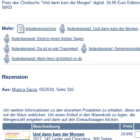
Preis des Chorbuchs "Und dann kam der Morgen" digital: 34,95 Euro Editio
59/03
(Öffnet
(
Mehr:
Inhaltsverzeichnis
Notenbeispiel: Und dann kam der Morgen
in
i
einem
(Öffnet
Notenbeispiel: Einst in jenen frühen Tagen
neuen
in
Tab)
T
einem
(Öffnet
Notenbeispiel: Da ist so viel Traurigkeit
Notenbeispiel: Geheimnisvolle
neuen
in
Tab)
einem
(Öffnet
Notenbeispiel: Mein Herz ist fröhlich in dir
neuen
in
Tab)
einem
neuen
Tab)
Rezension
(Öffnet
Aus:
Musica Sacra
, 05/2018, Seite 310
in
einem
neuen
Tab)
Um weitere Informationen zu den einzelnen Produkten zu erhalten, diese ei
mit der Maus anklicken. Um einen Artikel in den Warenkorb zu legen, die
Mengenzahl eingeben und dann auf den Einkaufswagen klicken.
Beschreibung
Preis
Und dann kam der Morgen
29,95€
2017, 142 Lieder und Chorsätze, 300 Seiten,