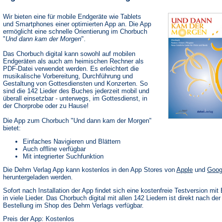
Wir bieten eine für mobile Endgeräte wie Tablets
und Smartphones einer optimierten App an. Die App
ermöglicht eine schnelle Orientierung im Chorbuch
"
Und dann kam der Morgen
".
Das Chorbuch digital kann sowohl auf mobilen
Endgeräten als auch am heimischen Rechner als
PDF-Datei verwendet werden. Es erleichtert die
musikalische Vorbereitung, Durchführung und
Gestaltung von Gottesdiensten und Konzerten. So
sind die 142 Lieder des Buches jederzeit mobil und
überall einsetzbar - unterwegs, im Gottesdienst, in
der Chorprobe oder zu Hause!
Die App zum Chorbuch "Und dann kam der Morgen"
bietet:
Einfaches Navigieren und Blättern
Auch offline verfügbar
Mit integrierter Suchfunktion
(Öffnet
Die Dehm Verlag App kann kostenlos in den App Stores von
Apple
und
Goog
in
heruntergeladen werden.
einem
neuen
Sofort nach Installation der App findet sich eine kostenfreie Testversion mit 
Tab)
in viele Lieder. Das Chorbuch digital mit allen 142 Liedern ist direkt nach der
Bestellung im Shop des Dehm Verlags verfügbar.
Preis der App: Kostenlos