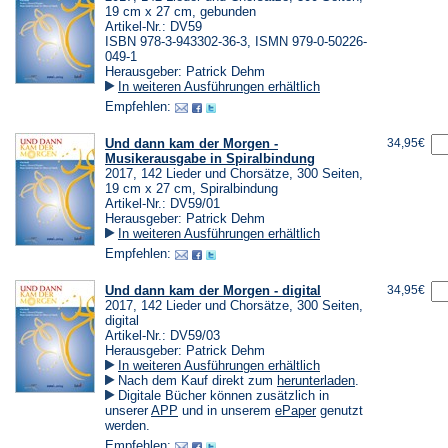
19 cm x 27 cm, gebunden
Artikel-Nr.: DV59
ISBN 978-3-943302-36-3, ISMN 979-0-50226-
049-1
Herausgeber: Patrick Dehm
In weiteren Ausführungen erhältlich
Empfehlen:
Und dann kam der Morgen -
34,95€
Musikerausgabe in Spiralbindung
2017, 142 Lieder und Chorsätze, 300 Seiten,
19 cm x 27 cm, Spiralbindung
Artikel-Nr.: DV59/01
Herausgeber: Patrick Dehm
In weiteren Ausführungen erhältlich
Empfehlen:
Und dann kam der Morgen - digital
34,95€
2017, 142 Lieder und Chorsätze, 300 Seiten,
digital
Artikel-Nr.: DV59/03
Herausgeber: Patrick Dehm
In weiteren Ausführungen erhältlich
(Öffnet
Nach dem Kauf direkt zum
herunterladen
.
in
Digitale Bücher können zusätzlich in
einem
(Öffnet
(Öffnet
unserer
APP
und in unserem
ePaper
genutzt
neuen
in
in
werden.
Tab)
einem
einem
Empfehlen: