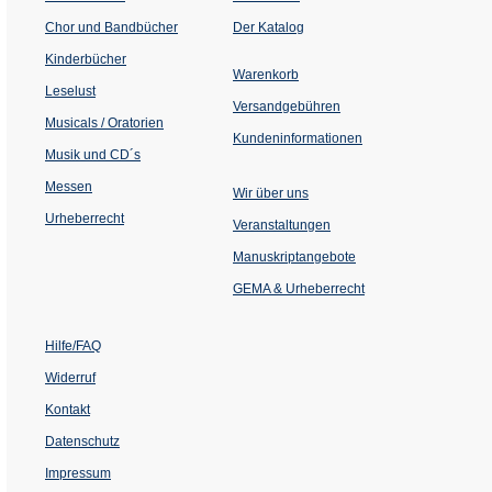
(Öffnet
Chor und Bandbücher
Der Katalog
in
einem
Kinderbücher
neuen
Warenkorb
Tab)
Leselust
Versandgebühren
Musicals / Oratorien
Kundeninformationen
Musik und CD´s
Messen
Wir über uns
Urheberrecht
(Öffnet
Veranstaltungen
in
einem
Manuskriptangebote
neuen
Tab)
GEMA & Urheberrecht
Hilfe/FAQ
Widerruf
Kontakt
Datenschutz
Impressum