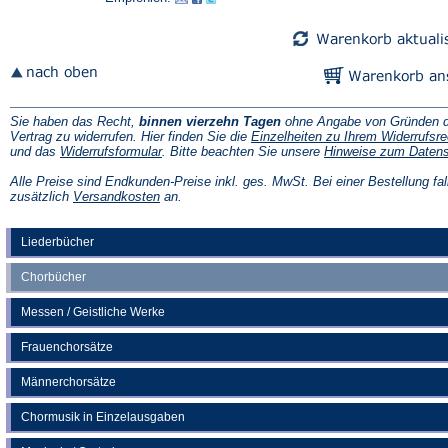
neuen
neuen
Tab)
Tab)
Sie haben das Recht,
binnen vierzehn Tagen
ohne Angabe von Gründen d
Vertrag zu widerrufen. Hier finden Sie die
Einzelheiten zu Ihrem Widerrufsre
(Öffnet
und das
Widerrufsformular
. Bitte beachten Sie unsere
Hinweise zum Daten
in
einem
Alle Preise sind Endkunden-Preise inkl. ges. MwSt. Bei einer Bestellung fal
neuen
(Öffnet
zusätzlich
Versandkosten
an.
Tab)
in
einem
neuen
Liederbücher
Tab)
Chorbücher
Messen / Geistliche Werke
Frauenchorsätze
Männerchorsätze
Chormusik in Einzelausgaben