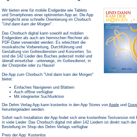
Wir bieten eine für mobile Endgeräte wie Tablets
und Smartphones einer optimierten App an. Die App
ermöglicht eine schnelle Orientierung im Chorbuch
"
Und dann kam der Morgen
".
Das Chorbuch digital kann sowohl auf mobilen
Endgeräten als auch am heimischen Rechner als
PDF-Datei verwendet werden. Es erleichtert die
musikalische Vorbereitung, Durchführung und
Gestaltung von Gottesdiensten und Konzerten. So
sind die 142 Lieder des Buches jederzeit mobil und
überall einsetzbar - unterwegs, im Gottesdienst, in
der Chorprobe oder zu Hause!
Die App zum Chorbuch "Und dann kam der Morgen"
bietet:
Einfaches Navigieren und Blättern
Auch offline verfügbar
Mit integrierter Suchfunktion
(Öffnet
Die Dehm Verlag App kann kostenlos in den App Stores von
Apple
und
Goog
in
heruntergeladen werden.
einem
neuen
Sofort nach Installation der App findet sich eine kostenfreie Testversion mit 
Tab)
in viele Lieder. Das Chorbuch digital mit allen 142 Liedern ist direkt nach der
Bestellung im Shop des Dehm Verlags verfügbar.
Preis der App: Kostenlos