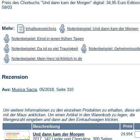
Preis des Chorbuchs "Und dann kam der Morgen" digital: 34,95 Euro Editio
59/03
(Öffnet
(
Mehr:
Inhaltsverzeichnis
Notenbeispiel: Und dann kam der Morgen
in
i
einem
(Öffnet
Notenbeispiel: Einst in jenen frühen Tagen
neuen
in
Tab)
T
einem
(Öffnet
Notenbeispiel: Da ist so viel Traurigkeit
Notenbeispiel: Geheimnisvolle
neuen
in
Tab)
einem
(Öffnet
Notenbeispiel: Mein Herz ist fröhlich in dir
neuen
in
Tab)
einem
neuen
Tab)
Rezension
(Öffnet
Aus:
Musica Sacra
, 05/2018, Seite 310
in
einem
neuen
Tab)
Um weitere Informationen zu den einzelnen Produkten zu erhalten, diese ei
mit der Maus anklicken. Um einen Artikel in den Warenkorb zu legen, die
Mengenzahl eingeben und dann auf den Einkaufswagen klicken.
Beschreibung
Preis
Und dann kam der Morgen
29,95€
2017, 142 Lieder und Chorsätze, 300 Seiten,