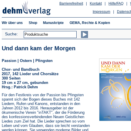
Barrierefreiheit
|
Kontakt
|
Hilfe/FAQ
|
Impressum
|
Datensc
Wir über uns
Shop
Manuskripte
GEMA, Rechte & Kopien
Suche:
Und dann kam der Morgen
Passion | Ostern | Pfingsten
Chor- und Bandbuch
2017, 142 Lieder und Chorsätze
300 Seiten
19 cm x 27 cm, gebunden
Hrsg.: Patrick Dehm
Für den Festkreis von der Passion bis Pfingsten
spannt sich der Bogen dieses Buches mit 142
Liedern, Rufen und Kanons, entstanden in den
Jahren 2012 bis 2016. Herausgeber ist der
ökumenische Verein "inTAKT", der die Förderung
des konfessionsverbindenden Neuen Geistlichen
Liedes zum Ziel hat. Die Lieder sprechen so vom
Leben und vom Glauben, dass sie leicht verstanden
werden können. Sie verwenden moderne Bilder und