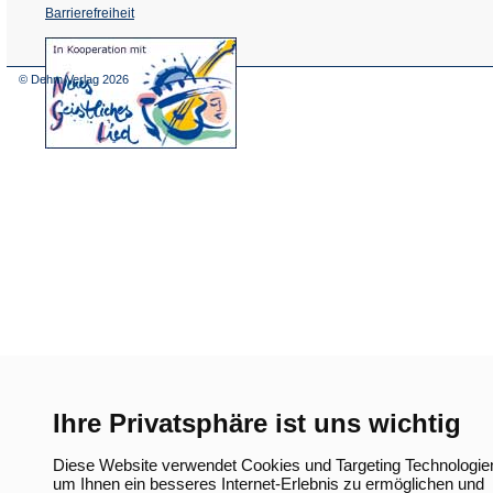
Barrierefreiheit
(Öffnet
in
einem
© Dehm Verlag
2026
neuen
Tab)
Ihre Privatsphäre ist uns wichtig
Diese Website verwendet Cookies und Targeting Technologie
um Ihnen ein besseres Internet-Erlebnis zu ermöglichen und