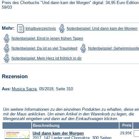
Preis des Chorbuchs "Und dann kam der Morgen" digital: 34,95 Euro Editio
59/03
(Öffnet
(
Mehr:
Inhaltsverzeichnis
Notenbeispiel: Und dann kam der Morgen
in
i
einem
(Öffnet
Notenbeispiel: Einst in jenen frühen Tagen
neuen
in
Tab)
T
einem
(Öffnet
Notenbeispiel: Da ist so viel Traurigkeit
Notenbeispiel: Geheimnisvolle
neuen
in
Tab)
einem
(Öffnet
Notenbeispiel: Mein Herz ist fröhlich in dir
neuen
in
Tab)
einem
neuen
Tab)
Rezension
(Öffnet
Aus:
Musica Sacra
, 05/2018, Seite 310
in
einem
neuen
Tab)
Um weitere Informationen zu den einzelnen Produkten zu erhalten, diese ei
mit der Maus anklicken. Um einen Artikel in den Warenkorb zu legen, die
Mengenzahl eingeben und dann auf den Einkaufswagen klicken.
Beschreibung
Preis
Und dann kam der Morgen
29,95€
2017, 142 Lieder und Chorsätze, 300 Seiten,