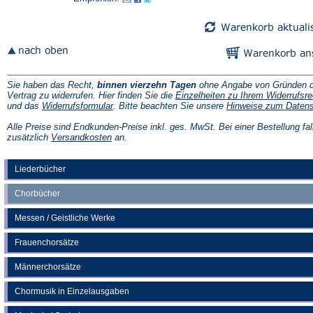
neuen
neuen
Tab)
Tab)
Sie haben das Recht,
binnen vierzehn Tagen
ohne Angabe von Gründen d
Vertrag zu widerrufen. Hier finden Sie die
Einzelheiten zu Ihrem Widerrufsre
(Öffnet
und das
Widerrufsformular
. Bitte beachten Sie unsere
Hinweise zum Daten
in
einem
Alle Preise sind Endkunden-Preise inkl. ges. MwSt. Bei einer Bestellung fal
neuen
(Öffnet
zusätzlich
Versandkosten
an.
Tab)
in
einem
neuen
Liederbücher
Tab)
Chorbücher
Messen / Geistliche Werke
Frauenchorsätze
Männerchorsätze
Chormusik in Einzelausgaben