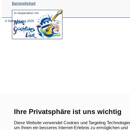
Barrierefreiheit
(Öffnet
in
einem
© Dehm Verlag
2026
neuen
Tab)
Ihre Privatsphäre ist uns wichtig
Diese Website verwendet Cookies und Targeting Technologie
um Ihnen ein besseres Internet-Erlebnis zu ermöglichen und