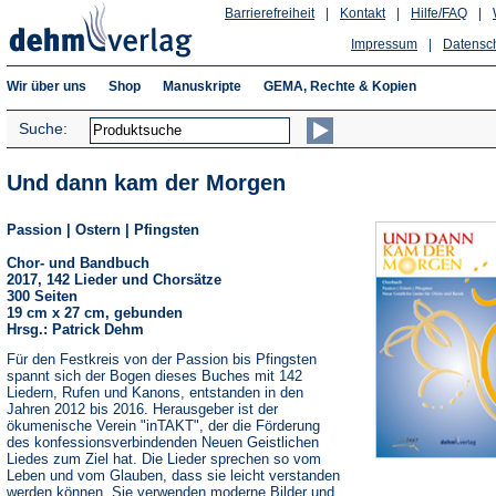
Barrierefreiheit
|
Kontakt
|
Hilfe/FAQ
|
Impressum
|
Datensc
Wir über uns
Shop
Manuskripte
GEMA, Rechte & Kopien
Suche:
Und dann kam der Morgen
Passion | Ostern | Pfingsten
Chor- und Bandbuch
2017, 142 Lieder und Chorsätze
300 Seiten
19 cm x 27 cm, gebunden
Hrsg.: Patrick Dehm
Für den Festkreis von der Passion bis Pfingsten
spannt sich der Bogen dieses Buches mit 142
Liedern, Rufen und Kanons, entstanden in den
Jahren 2012 bis 2016. Herausgeber ist der
ökumenische Verein "inTAKT", der die Förderung
des konfessionsverbindenden Neuen Geistlichen
Liedes zum Ziel hat. Die Lieder sprechen so vom
Leben und vom Glauben, dass sie leicht verstanden
werden können. Sie verwenden moderne Bilder und