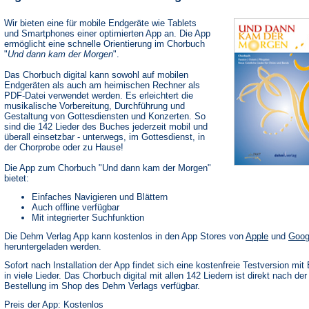
Wir bieten eine für mobile Endgeräte wie Tablets
und Smartphones einer optimierten App an. Die App
ermöglicht eine schnelle Orientierung im Chorbuch
"
Und dann kam der Morgen
".
Das Chorbuch digital kann sowohl auf mobilen
Endgeräten als auch am heimischen Rechner als
PDF-Datei verwendet werden. Es erleichtert die
musikalische Vorbereitung, Durchführung und
Gestaltung von Gottesdiensten und Konzerten. So
sind die 142 Lieder des Buches jederzeit mobil und
überall einsetzbar - unterwegs, im Gottesdienst, in
der Chorprobe oder zu Hause!
Die App zum Chorbuch "Und dann kam der Morgen"
bietet:
Einfaches Navigieren und Blättern
Auch offline verfügbar
Mit integrierter Suchfunktion
(Öffnet
Die Dehm Verlag App kann kostenlos in den App Stores von
Apple
und
Goog
in
heruntergeladen werden.
einem
neuen
Sofort nach Installation der App findet sich eine kostenfreie Testversion mit 
Tab)
in viele Lieder. Das Chorbuch digital mit allen 142 Liedern ist direkt nach der
Bestellung im Shop des Dehm Verlags verfügbar.
Preis der App: Kostenlos