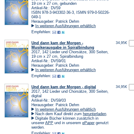
19 cm x 27 cm, gebunden
Artikel-Nr.: DV59
ISBN 978-3-943302-36-3, ISMN 979-0-50226-
049-1
Herausgeber: Patrick Dehm
In weiteren Ausführungen erhältlich
Empfehlen:
Und dann kam der Morgen -
34,95€
Musikerausgabe in Spiralbindung
2017, 142 Lieder und Chorsätze, 300 Seiten,
19 cm x 27 cm, Spiralbindung
Artikel-Nr.: DV59/01
Herausgeber: Patrick Dehm
In weiteren Ausführungen erhältlich
Empfehlen:
Und dann kam der Morgen - digital
34,95€
2017, 142 Lieder und Chorsätze, 300 Seiten,
digital
Artikel-Nr.: DV59/03
Herausgeber: Patrick Dehm
In weiteren Ausführungen erhältlich
(Öffnet
Nach dem Kauf direkt zum
herunterladen
.
in
Digitale Bücher können zusätzlich in
einem
(Öffnet
(Öffnet
unserer
APP
und in unserem
ePaper
genutzt
neuen
in
in
werden.
Tab)
einem
einem
Empfehlen: