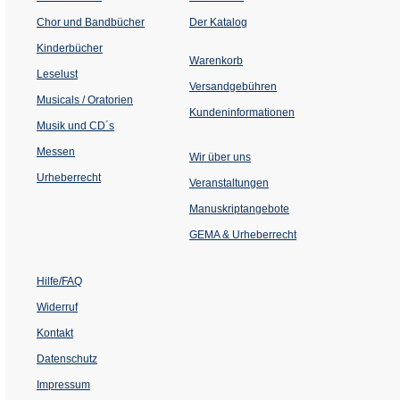
(Öffnet
Chor und Bandbücher
Der Katalog
in
einem
Kinderbücher
neuen
Warenkorb
Tab)
Leselust
Versandgebühren
Musicals / Oratorien
Kundeninformationen
Musik und CD´s
Messen
Wir über uns
Urheberrecht
(Öffnet
Veranstaltungen
in
einem
Manuskriptangebote
neuen
Tab)
GEMA & Urheberrecht
Hilfe/FAQ
Widerruf
Kontakt
Datenschutz
Impressum