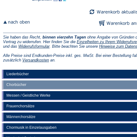
neuen
neuen
Tab)
Tab)
Sie haben das Recht,
binnen vierzehn Tagen
ohne Angabe von Gründen d
Vertrag zu widerrufen. Hier finden Sie die
Einzelheiten zu Ihrem Widerrufsre
(Öffnet
und das
Widerrufsformular
. Bitte beachten Sie unsere
Hinweise zum Daten
in
einem
Alle Preise sind Endkunden-Preise inkl. ges. MwSt. Bei einer Bestellung fal
neuen
(Öffnet
zusätzlich
Versandkosten
an.
Tab)
in
einem
neuen
Liederbücher
Tab)
Chorbücher
Messen / Geistliche Werke
Frauenchorsätze
Männerchorsätze
Chormusik in Einzelausgaben