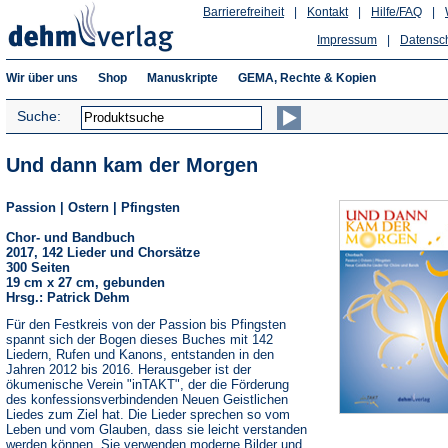
Barrierefreiheit
|
Kontakt
|
Hilfe/FAQ
|
Impressum
|
Datensc
Wir über uns
Shop
Manuskripte
GEMA, Rechte & Kopien
Suche:
Und dann kam der Morgen
Passion | Ostern | Pfingsten
Chor- und Bandbuch
2017, 142 Lieder und Chorsätze
300 Seiten
19 cm x 27 cm, gebunden
Hrsg.: Patrick Dehm
Für den Festkreis von der Passion bis Pfingsten
spannt sich der Bogen dieses Buches mit 142
Liedern, Rufen und Kanons, entstanden in den
Jahren 2012 bis 2016. Herausgeber ist der
ökumenische Verein "inTAKT", der die Förderung
des konfessionsverbindenden Neuen Geistlichen
Liedes zum Ziel hat. Die Lieder sprechen so vom
Leben und vom Glauben, dass sie leicht verstanden
werden können. Sie verwenden moderne Bilder und