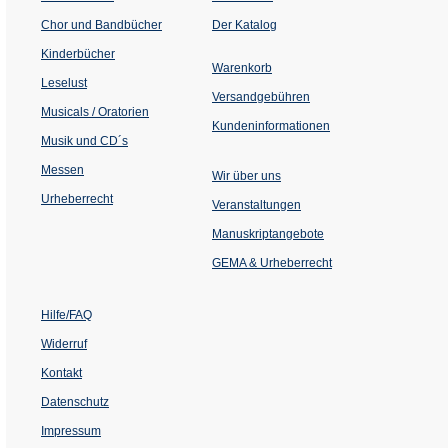
(Öffnet
Chor und Bandbücher
Der Katalog
in
einem
Kinderbücher
neuen
Warenkorb
Tab)
Leselust
Versandgebühren
Musicals / Oratorien
Kundeninformationen
Musik und CD´s
Messen
Wir über uns
Urheberrecht
(Öffnet
Veranstaltungen
in
einem
Manuskriptangebote
neuen
Tab)
GEMA & Urheberrecht
Hilfe/FAQ
Widerruf
Kontakt
Datenschutz
Impressum