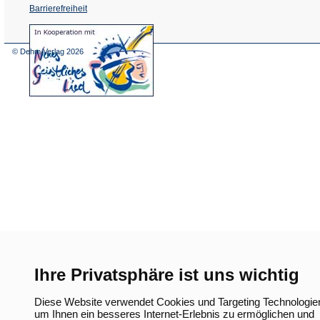
Barrierefreiheit
(Öffnet
in
einem
© Dehm Verlag
2026
neuen
Tab)
Ihre Privatsphäre ist uns wichtig
Diese Website verwendet Cookies und Targeting Technologie
um Ihnen ein besseres Internet-Erlebnis zu ermöglichen und