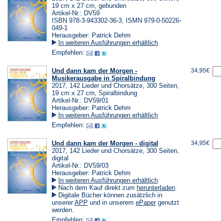
19 cm x 27 cm, gebunden
Artikel-Nr.: DV59
ISBN 978-3-943302-36-3, ISMN 979-0-50226-
049-1
Herausgeber: Patrick Dehm
In weiteren Ausführungen erhältlich
Empfehlen:
Und dann kam der Morgen -
34,95€
Musikerausgabe in Spiralbindung
2017, 142 Lieder und Chorsätze, 300 Seiten,
19 cm x 27 cm, Spiralbindung
Artikel-Nr.: DV59/01
Herausgeber: Patrick Dehm
In weiteren Ausführungen erhältlich
Empfehlen:
Und dann kam der Morgen - digital
34,95€
2017, 142 Lieder und Chorsätze, 300 Seiten,
digital
Artikel-Nr.: DV59/03
Herausgeber: Patrick Dehm
In weiteren Ausführungen erhältlich
(Öffnet
Nach dem Kauf direkt zum
herunterladen
.
in
Digitale Bücher können zusätzlich in
einem
(Öffnet
(Öffnet
unserer
APP
und in unserem
ePaper
genutzt
neuen
in
in
werden.
Tab)
einem
einem
Empfehlen: