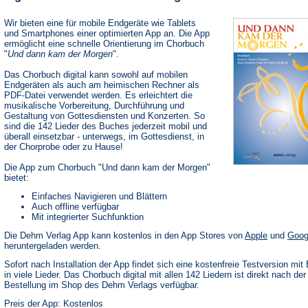
Wir bieten eine für mobile Endgeräte wie Tablets
und Smartphones einer optimierten App an. Die App
ermöglicht eine schnelle Orientierung im Chorbuch
"
Und dann kam der Morgen
".
Das Chorbuch digital kann sowohl auf mobilen
Endgeräten als auch am heimischen Rechner als
PDF-Datei verwendet werden. Es erleichtert die
musikalische Vorbereitung, Durchführung und
Gestaltung von Gottesdiensten und Konzerten. So
sind die 142 Lieder des Buches jederzeit mobil und
überall einsetzbar - unterwegs, im Gottesdienst, in
der Chorprobe oder zu Hause!
Die App zum Chorbuch "Und dann kam der Morgen"
bietet:
Einfaches Navigieren und Blättern
Auch offline verfügbar
Mit integrierter Suchfunktion
(Öffnet
Die Dehm Verlag App kann kostenlos in den App Stores von
Apple
und
Goog
in
heruntergeladen werden.
einem
neuen
Sofort nach Installation der App findet sich eine kostenfreie Testversion mit 
Tab)
in viele Lieder. Das Chorbuch digital mit allen 142 Liedern ist direkt nach der
Bestellung im Shop des Dehm Verlags verfügbar.
Preis der App: Kostenlos