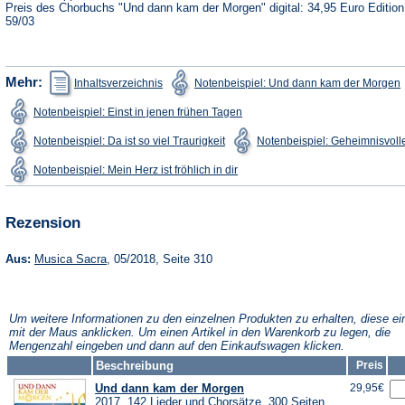
Preis des Chorbuchs "Und dann kam der Morgen" digital: 34,95 Euro Editio
59/03
(Öffnet
(
Mehr:
Inhaltsverzeichnis
Notenbeispiel: Und dann kam der Morgen
in
i
einem
(Öffnet
Notenbeispiel: Einst in jenen frühen Tagen
neuen
in
Tab)
T
einem
(Öffnet
Notenbeispiel: Da ist so viel Traurigkeit
Notenbeispiel: Geheimnisvolle
neuen
in
Tab)
einem
(Öffnet
Notenbeispiel: Mein Herz ist fröhlich in dir
neuen
in
Tab)
einem
neuen
Tab)
Rezension
(Öffnet
Aus:
Musica Sacra
, 05/2018, Seite 310
in
einem
neuen
Tab)
Um weitere Informationen zu den einzelnen Produkten zu erhalten, diese ei
mit der Maus anklicken. Um einen Artikel in den Warenkorb zu legen, die
Mengenzahl eingeben und dann auf den Einkaufswagen klicken.
Beschreibung
Preis
Und dann kam der Morgen
29,95€
2017, 142 Lieder und Chorsätze, 300 Seiten,