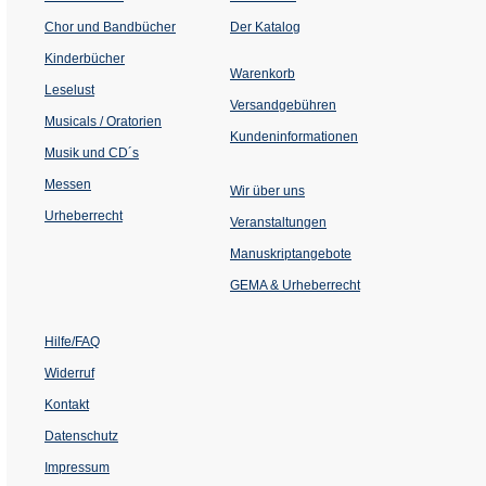
(Öffnet
Chor und Bandbücher
Der Katalog
in
einem
Kinderbücher
neuen
Warenkorb
Tab)
Leselust
Versandgebühren
Musicals / Oratorien
Kundeninformationen
Musik und CD´s
Messen
Wir über uns
Urheberrecht
(Öffnet
Veranstaltungen
in
einem
Manuskriptangebote
neuen
Tab)
GEMA & Urheberrecht
Hilfe/FAQ
Widerruf
Kontakt
Datenschutz
Impressum