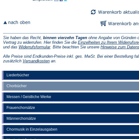
neuen
neuen
Tab)
Tab)
Sie haben das Recht,
binnen vierzehn Tagen
ohne Angabe von Gründen d
Vertrag zu widerrufen. Hier finden Sie die
Einzelheiten zu Ihrem Widerrufsre
(Öffnet
und das
Widerrufsformular
. Bitte beachten Sie unsere
Hinweise zum Daten
in
einem
Alle Preise sind Endkunden-Preise inkl. ges. MwSt. Bei einer Bestellung fal
neuen
(Öffnet
zusätzlich
Versandkosten
an.
Tab)
in
einem
neuen
Liederbücher
Tab)
Chorbücher
Messen / Geistliche Werke
Frauenchorsätze
Männerchorsätze
Chormusik in Einzelausgaben