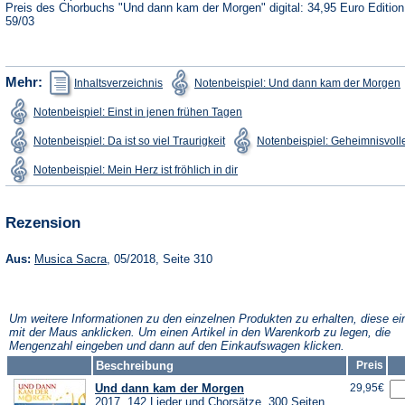
Preis des Chorbuchs "Und dann kam der Morgen" digital: 34,95 Euro Editio
59/03
(Öffnet
(
Mehr:
Inhaltsverzeichnis
Notenbeispiel: Und dann kam der Morgen
in
i
einem
(Öffnet
Notenbeispiel: Einst in jenen frühen Tagen
neuen
in
Tab)
T
einem
(Öffnet
Notenbeispiel: Da ist so viel Traurigkeit
Notenbeispiel: Geheimnisvolle
neuen
in
Tab)
einem
(Öffnet
Notenbeispiel: Mein Herz ist fröhlich in dir
neuen
in
Tab)
einem
neuen
Tab)
Rezension
(Öffnet
Aus:
Musica Sacra
, 05/2018, Seite 310
in
einem
neuen
Tab)
Um weitere Informationen zu den einzelnen Produkten zu erhalten, diese ei
mit der Maus anklicken. Um einen Artikel in den Warenkorb zu legen, die
Mengenzahl eingeben und dann auf den Einkaufswagen klicken.
Beschreibung
Preis
Und dann kam der Morgen
29,95€
2017, 142 Lieder und Chorsätze, 300 Seiten,