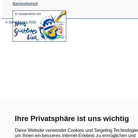
Barrierefreiheit
(Öffnet
in
einem
© Dehm Verlag
2026
neuen
Tab)
Ihre Privatsphäre ist uns wichtig
Diese Website verwendet Cookies und Targeting Technologie
um Ihnen ein besseres Internet-Erlebnis zu ermöglichen und