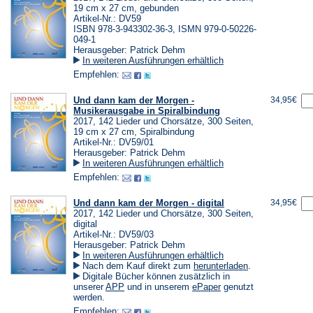
19 cm x 27 cm, gebunden
Artikel-Nr.: DV59
ISBN 978-3-943302-36-3, ISMN 979-0-50226-
049-1
Herausgeber: Patrick Dehm
In weiteren Ausführungen erhältlich
Empfehlen:
Und dann kam der Morgen -
34,95€
Musikerausgabe in Spiralbindung
2017, 142 Lieder und Chorsätze, 300 Seiten,
19 cm x 27 cm, Spiralbindung
Artikel-Nr.: DV59/01
Herausgeber: Patrick Dehm
In weiteren Ausführungen erhältlich
Empfehlen:
Und dann kam der Morgen - digital
34,95€
2017, 142 Lieder und Chorsätze, 300 Seiten,
digital
Artikel-Nr.: DV59/03
Herausgeber: Patrick Dehm
In weiteren Ausführungen erhältlich
(Öffnet
Nach dem Kauf direkt zum
herunterladen
.
in
Digitale Bücher können zusätzlich in
einem
(Öffnet
(Öffnet
unserer
APP
und in unserem
ePaper
genutzt
neuen
in
in
werden.
Tab)
einem
einem
Empfehlen: