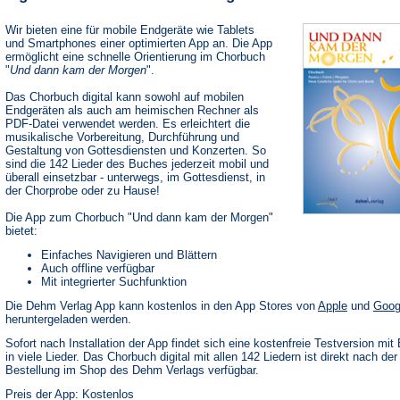
Wir bieten eine für mobile Endgeräte wie Tablets
und Smartphones einer optimierten App an. Die App
ermöglicht eine schnelle Orientierung im Chorbuch
"
Und dann kam der Morgen
".
Das Chorbuch digital kann sowohl auf mobilen
Endgeräten als auch am heimischen Rechner als
PDF-Datei verwendet werden. Es erleichtert die
musikalische Vorbereitung, Durchführung und
Gestaltung von Gottesdiensten und Konzerten. So
sind die 142 Lieder des Buches jederzeit mobil und
überall einsetzbar - unterwegs, im Gottesdienst, in
der Chorprobe oder zu Hause!
Die App zum Chorbuch "Und dann kam der Morgen"
bietet:
Einfaches Navigieren und Blättern
Auch offline verfügbar
Mit integrierter Suchfunktion
(Öffnet
Die Dehm Verlag App kann kostenlos in den App Stores von
Apple
und
Goog
in
heruntergeladen werden.
einem
neuen
Sofort nach Installation der App findet sich eine kostenfreie Testversion mit 
Tab)
in viele Lieder. Das Chorbuch digital mit allen 142 Liedern ist direkt nach der
Bestellung im Shop des Dehm Verlags verfügbar.
Preis der App: Kostenlos