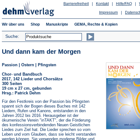
Barrierefreiheit
|
Kontakt
|
Hilfe/FAQ
|
Impressum
|
Datensc
Wir über uns
Shop
Manuskripte
GEMA, Rechte & Kopien
Suche:
Und dann kam der Morgen
Passion | Ostern | Pfingsten
Chor- und Bandbuch
2017, 142 Lieder und Chorsätze
300 Seiten
19 cm x 27 cm, gebunden
Hrsg.: Patrick Dehm
Für den Festkreis von der Passion bis Pfingsten
spannt sich der Bogen dieses Buches mit 142
Liedern, Rufen und Kanons, entstanden in den
Jahren 2012 bis 2016. Herausgeber ist der
ökumenische Verein "inTAKT", der die Förderung
des konfessionsverbindenden Neuen Geistlichen
Liedes zum Ziel hat. Die Lieder sprechen so vom
Leben und vom Glauben, dass sie leicht verstanden
werden können. Sie verwenden moderne Bilder und