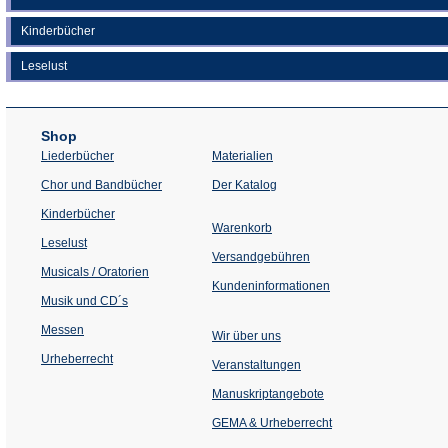
Kinderbücher
Leselust
Shop
Liederbücher
Materialien
(Öffnet
Chor und Bandbücher
Der Katalog
in
einem
Kinderbücher
neuen
Warenkorb
Tab)
Leselust
Versandgebühren
Musicals / Oratorien
Kundeninformationen
Musik und CD´s
Messen
Wir über uns
Urheberrecht
(Öffnet
Veranstaltungen
in
einem
Manuskriptangebote
neuen
Tab)
GEMA & Urheberrecht