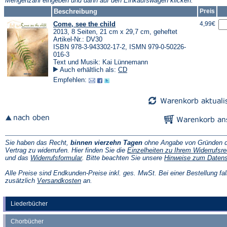
Mengenzahl eingeben und dann auf den Einkaufswagen klicken.
Tab)
Beschreibung
Preis
Come, see the child
4,99€
2013, 8 Seiten, 21 cm x 29,7 cm, geheftet
Artikel-Nr.: DV30
ISBN 978-3-943302-17-2, ISMN 979-0-50226-
016-3
Text und Musik: Kai Lünnemann
Auch erhältlich als:
CD
Empfehlen:
Sie haben das Recht,
binnen vierzehn Tagen
ohne Angabe von Gründen d
Vertrag zu widerrufen. Hier finden Sie die
Einzelheiten zu Ihrem Widerrufsre
(Öffnet
und das
Widerrufsformular
. Bitte beachten Sie unsere
Hinweise zum Daten
in
einem
Alle Preise sind Endkunden-Preise inkl. ges. MwSt. Bei einer Bestellung fal
neuen
(Öffnet
zusätzlich
Versandkosten
an.
Tab)
in
einem
neuen
Liederbücher
Tab)
Chorbücher