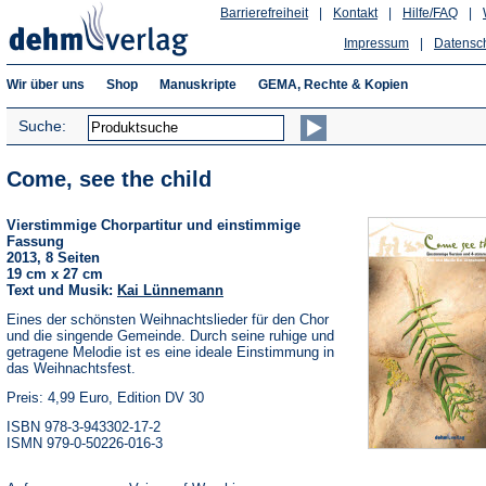
Barrierefreiheit
|
Kontakt
|
Hilfe/FAQ
|
Impressum
|
Datensc
Wir über uns
Shop
Manuskripte
GEMA, Rechte & Kopien
Suche:
Come, see the child
Vierstimmige Chorpartitur und einstimmige
Fassung
2013, 8 Seiten
19 cm x 27 cm
Text und Musik:
Kai Lünnemann
Eines der schönsten Weihnachtslieder für den Chor
und die singende Gemeinde. Durch seine ruhige und
getragene Melodie ist es eine ideale Einstimmung in
das Weihnachtsfest.
Preis: 4,99 Euro, Edition DV 30
ISBN 978-3-943302-17-2
ISMN 979-0-50226-016-3