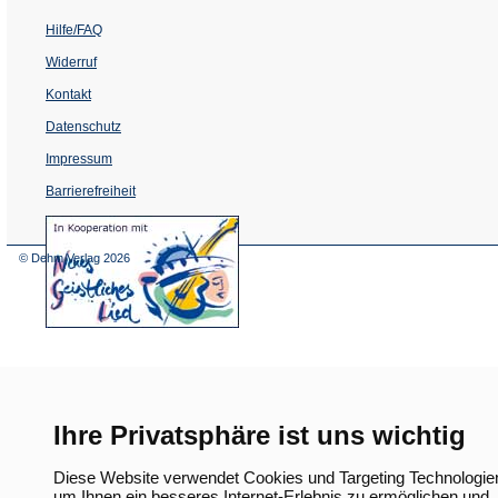
Hilfe/FAQ
Widerruf
Kontakt
Datenschutz
Impressum
Barrierefreiheit
(Öffnet
in
einem
© Dehm Verlag
2026
neuen
Tab)
Ihre Privatsphäre ist uns wichtig
Diese Website verwendet Cookies und Targeting Technologie
um Ihnen ein besseres Internet-Erlebnis zu ermöglichen und