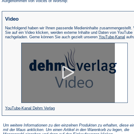
Aufgenommen von Voices of Worship:
Video
Nachfolgend haben wir Ihnen passende Medieninhalte zusammengestellt.
Sie auf ein Video klicken, werden externe Inhalte und Daten von YouTube
(Öffne
nachgeladen. Gerne können Sie auch gezielt unseren
YouTube-Kanal
aufr
in
eine
neue
Tab)
(Öffnet
YouTube-Kanal Dehm Verlag
in
einem
Um weitere Informationen zu den einzelnen Produkten zu erhalten, diese ei
mit der Maus anklicken. Um einen Artikel in den Warenkorb zu legen, die
neuen