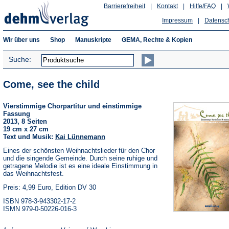
Barrierefreiheit
|
Kontakt
|
Hilfe/FAQ
|
Impressum
|
Datensc
Wir über uns
Shop
Manuskripte
GEMA, Rechte & Kopien
Suche:
Come, see the child
Vierstimmige Chorpartitur und einstimmige
Fassung
2013, 8 Seiten
19 cm x 27 cm
Text und Musik:
Kai Lünnemann
Eines der schönsten Weihnachtslieder für den Chor
und die singende Gemeinde. Durch seine ruhige und
getragene Melodie ist es eine ideale Einstimmung in
das Weihnachtsfest.
Preis: 4,99 Euro, Edition DV 30
ISBN 978-3-943302-17-2
ISMN 979-0-50226-016-3