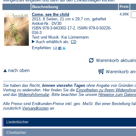
Mengenzahl eingeben und dann auf den Einkaufswagen klicken.
Tab)
Beschreibung
Preis
Come, see the child
4,99€
2013, 8 Seiten, 21 cm x 29,7 cm, geheftet
Artikel-Nr.: DV30
ISBN 978-3-943302-17-2, ISMN 979-0-50226-
016-3
Text und Musik: Kai Lünnemann
Auch erhältlich als:
CD
Empfehlen:
Sie haben das Recht,
binnen vierzehn Tagen
ohne Angabe von Gründen d
Vertrag zu widerrufen. Hier finden Sie die
Einzelheiten zu Ihrem Widerrufsre
(Öffnet
und das
Widerrufsformular
. Bitte beachten Sie unsere
Hinweise zum Daten
in
einem
Alle Preise sind Endkunden-Preise inkl. ges. MwSt. Bei einer Bestellung fal
neuen
(Öffnet
zusätzlich
Versandkosten
an.
Tab)
in
einem
neuen
Liederbücher
Tab)
Chorbücher