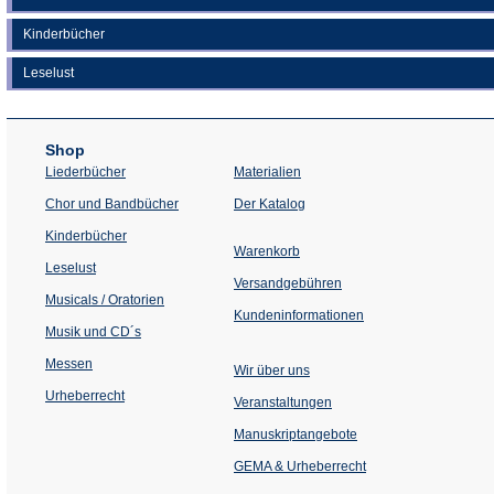
Kinderbücher
Leselust
Shop
Liederbücher
Materialien
(Öffnet
Chor und Bandbücher
Der Katalog
in
einem
Kinderbücher
neuen
Warenkorb
Tab)
Leselust
Versandgebühren
Musicals / Oratorien
Kundeninformationen
Musik und CD´s
Messen
Wir über uns
Urheberrecht
(Öffnet
Veranstaltungen
in
einem
Manuskriptangebote
neuen
Tab)
GEMA & Urheberrecht