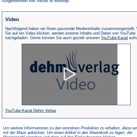
Aufgenommen von Voices of Worship:
Video
Nachfolgend haben wir Ihnen passende Medieninhalte zusammengestellt.
Sie auf ein Video klicken, werden externe Inhalte und Daten von YouTube
(Öffne
nachgeladen. Gerne können Sie auch gezielt unseren
YouTube-Kanal
aufr
in
eine
neue
Tab)
(Öffnet
YouTube-Kanal Dehm Verlag
in
einem
Um weitere Informationen zu den einzelnen Produkten zu erhalten, diese ei
mit der Maus anklicken. Um einen Artikel in den Warenkorb zu legen, die
neuen