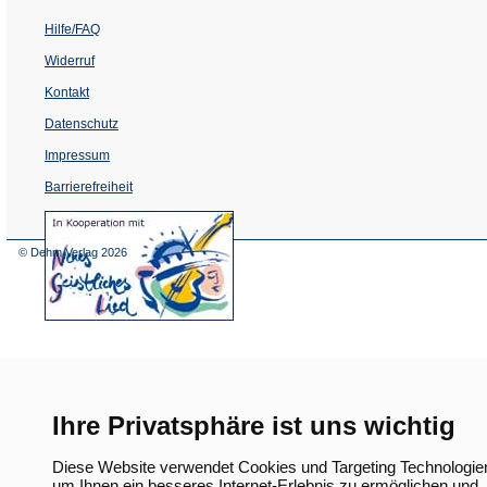
Hilfe/FAQ
Widerruf
Kontakt
Datenschutz
Impressum
Barrierefreiheit
(Öffnet
in
einem
© Dehm Verlag
2026
neuen
Tab)
Ihre Privatsphäre ist uns wichtig
Diese Website verwendet Cookies und Targeting Technologie
um Ihnen ein besseres Internet-Erlebnis zu ermöglichen und