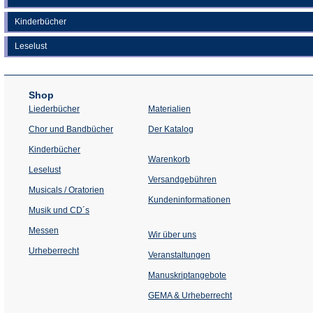
Kinderbücher
Leselust
Shop
Liederbücher
Materialien
(Öffnet
Chor und Bandbücher
Der Katalog
in
einem
Kinderbücher
neuen
Warenkorb
Tab)
Leselust
Versandgebühren
Musicals / Oratorien
Kundeninformationen
Musik und CD´s
Messen
Wir über uns
Urheberrecht
(Öffnet
Veranstaltungen
in
einem
Manuskriptangebote
neuen
Tab)
GEMA & Urheberrecht