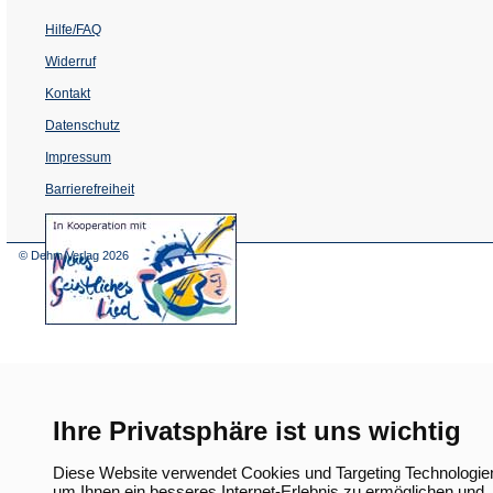
Hilfe/FAQ
Widerruf
Kontakt
Datenschutz
Impressum
Barrierefreiheit
(Öffnet
in
einem
© Dehm Verlag
2026
neuen
Tab)
Ihre Privatsphäre ist uns wichtig
Diese Website verwendet Cookies und Targeting Technologie
um Ihnen ein besseres Internet-Erlebnis zu ermöglichen und