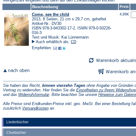
Mengenzahl eingeben und dann auf den Einkaufswagen klicken.
Tab)
Beschreibung
Preis
Come, see the child
4,99€
2013, 8 Seiten, 21 cm x 29,7 cm, geheftet
Artikel-Nr.: DV30
ISBN 978-3-943302-17-2, ISMN 979-0-50226-
016-3
Text und Musik: Kai Lünnemann
Auch erhältlich als:
CD
Empfehlen:
Sie haben das Recht,
binnen vierzehn Tagen
ohne Angabe von Gründen d
Vertrag zu widerrufen. Hier finden Sie die
Einzelheiten zu Ihrem Widerrufsre
(Öffnet
und das
Widerrufsformular
. Bitte beachten Sie unsere
Hinweise zum Daten
in
einem
Alle Preise sind Endkunden-Preise inkl. ges. MwSt. Bei einer Bestellung fal
neuen
(Öffnet
zusätzlich
Versandkosten
an.
Tab)
in
einem
neuen
Liederbücher
Tab)
Chorbücher