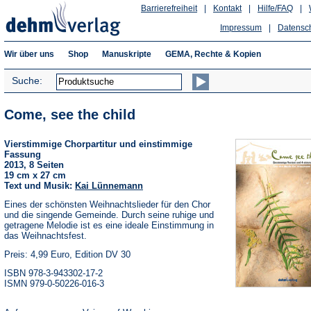
Barrierefreiheit
|
Kontakt
|
Hilfe/FAQ
|
Impressum
|
Datensc
Wir über uns
Shop
Manuskripte
GEMA, Rechte & Kopien
Suche:
Come, see the child
Vierstimmige Chorpartitur und einstimmige
Fassung
2013, 8 Seiten
19 cm x 27 cm
Text und Musik:
Kai Lünnemann
Eines der schönsten Weihnachtslieder für den Chor
und die singende Gemeinde. Durch seine ruhige und
getragene Melodie ist es eine ideale Einstimmung in
das Weihnachtsfest.
Preis: 4,99 Euro, Edition DV 30
ISBN 978-3-943302-17-2
ISMN 979-0-50226-016-3