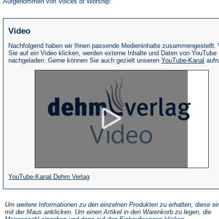
Aufgenommen von Voices of Worship:
Video
Nachfolgend haben wir Ihnen passende Medieninhalte zusammengestellt.
Sie auf ein Video klicken, werden externe Inhalte und Daten von YouTube
(Öffne
nachgeladen. Gerne können Sie auch gezielt unseren
YouTube-Kanal
aufr
in
eine
neue
Tab)
(Öffnet
YouTube-Kanal Dehm Verlag
in
einem
Um weitere Informationen zu den einzelnen Produkten zu erhalten, diese ei
mit der Maus anklicken. Um einen Artikel in den Warenkorb zu legen, die
neuen