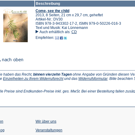
Beschreibung
Tab)
Come, see the child
2013, 8 Seiten, 21 cm x 29,7 cm, geheftet
Artikel-Nr.: DV30
ISBN 978-3-943302-17-2, ISMN 979-0-50226-016-3
Text und Musik: Kai Lünnemann
Auch erhältlich als:
CD
Empfehlen:
ie haben das Recht,
binnen vierzehn Tagen
ohne Angabe von Gründen diesen Vertr
(Öffnet
(Öffnet
ie
Einzelheiten zu Ihrem Widerrufsrecht
und das
Widerrufsformular
. Bitte beachten
ffnet
in
in
einem
einem
inem
neuen
neuen
lle Preise sind Endkunden-Preise inkl. ges. MwSt. Bei einer Bestellung fallen zusät
euen
Tab)
Tab)
ab)
en
Wir über uns
(Öffnet
(Öffnet
log
Veranstaltungen
in
in