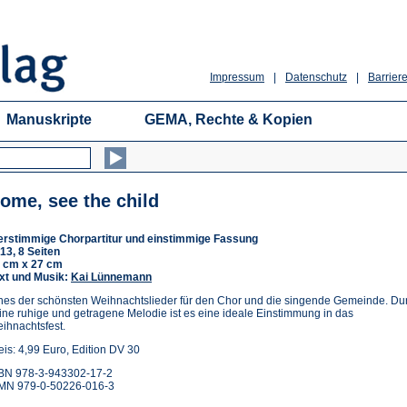
Impressum
|
Datenschutz
|
Barriere
Manuskripte
GEMA, Rechte & Kopien
ome, see the child
erstimmige Chorpartitur und einstimmige Fassung
13, 8 Seiten
 cm x 27 cm
xt und Musik:
Kai Lünnemann
nes der schönsten Weihnachtslieder für den Chor und die singende Gemeinde. Du
ine ruhige und getragene Melodie ist es eine ideale Einstimmung in das
ihnachtsfest.
eis: 4,99 Euro, Edition DV 30
BN 978-3-943302-17-2
MN 979-0-50226-016-3