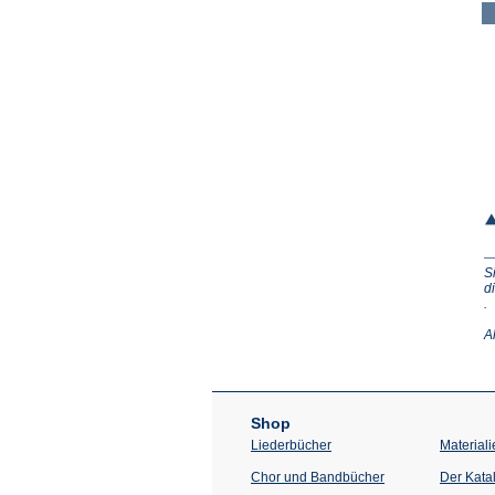
S
d
(Ö
.
in
e
A
n
T
Shop
Liederbücher
Materiali
Chor und Bandbücher
Der Kata