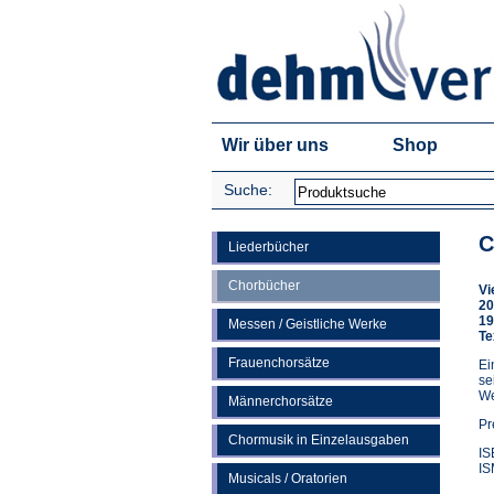
Wir über uns
Shop
Suche:
C
Liederbücher
Chorbücher
Vi
20
19
Messen / Geistliche Werke
Te
Frauenchorsätze
Ei
se
We
Männerchorsätze
Pr
Chormusik in Einzelausgaben
IS
IS
Musicals / Oratorien