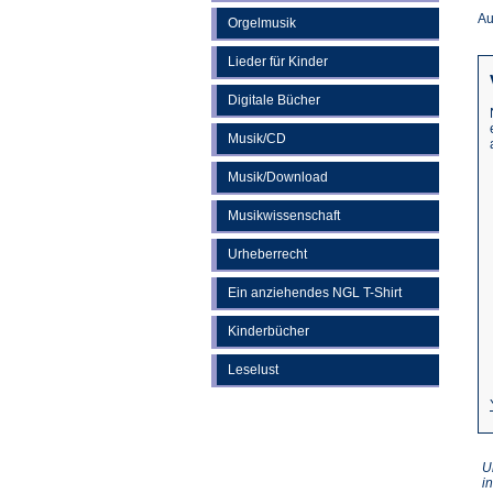
Au
Orgelmusik
Lieder für Kinder
Digitale Bücher
Musik/CD
Musik/Download
Musikwissenschaft
Urheberrecht
Ein anziehendes NGL T-Shirt
Kinderbücher
Leselust
U
i