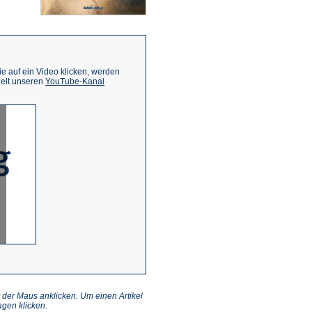
 auf ein Video klicken, werden
(Öffnet
ielt unseren
YouTube-Kanal
in
einem
neuen
Tab)
 der Maus anklicken. Um einen Artikel
gen klicken.