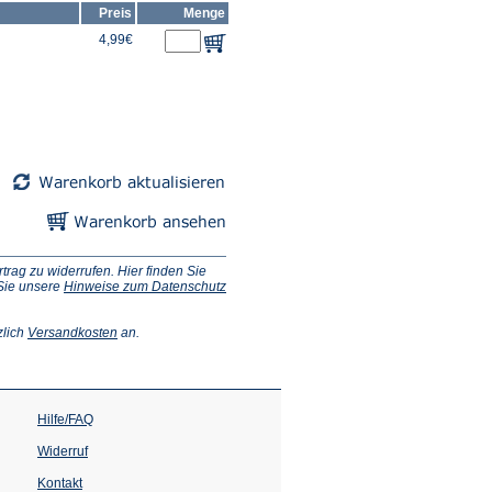
Preis
Menge
4,99€
ag zu widerrufen. Hier finden Sie
 Sie unsere
Hinweise zum Datenschutz
(Öffnet
zlich
Versandkosten
an.
in
einem
neuen
Tab)
Hilfe/FAQ
Widerruf
Kontakt