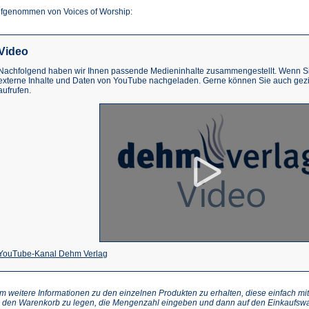
fgenommen von Voices of Worship:
Video
Nachfolgend haben wir Ihnen passende Medieninhalte zusammengestellt. Wenn Sie
externe Inhalte und Daten von YouTube nachgeladen. Gerne können Sie auch gez
aufrufen.
(Öffnet
YouTube-Kanal Dehm Verlag
in
einem
m weitere Informationen zu den einzelnen Produkten zu erhalten, diese einfach mit
n den Warenkorb zu legen, die Mengenzahl eingeben und dann auf den Einkaufswa
neuen