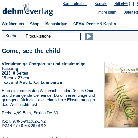
Barrierefreiheit
|
Kontakt
|
Hilfe/FAQ
|
Impressum
|
Datensc
Wir über uns
Shop
Manuskripte
GEMA, Rechte & Kopien
Suche:
Come, see the child
Vierstimmige Chorpartitur und einstimmige
Fassung
2013, 8 Seiten
19 cm x 27 cm
Text und Musik:
Kai Lünnemann
Eines der schönsten Weihnachtslieder für den Chor
und die singende Gemeinde. Durch seine ruhige und
getragene Melodie ist es eine ideale Einstimmung in
das Weihnachtsfest.
Preis: 4,99 Euro, Edition DV 30
ISBN 978-3-943302-17-2
ISMN 979-0-50226-016-3