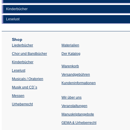
Kinderbücher
Leselust
Shop
Liederbücher
Materialien
(Öffnet
Chor und Bandbücher
Der Katalog
in
einem
Kinderbücher
neuen
Warenkorb
Tab)
Leselust
Versandgebühren
Musicals / Oratorien
Kundeninformationen
Musik und CD´s
Messen
Wir über uns
Urheberrecht
(Öffnet
Veranstaltungen
in
einem
Manuskriptangebote
neuen
Tab)
GEMA & Urheberrecht