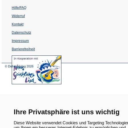
Hilfe/FAQ
Widerruf
Kontakt
Datenschutz
Impressum
Barrierefreiheit
(Öffnet
in
einem
© Dehm Verlag
2026
neuen
Tab)
Ihre Privatsphäre ist uns wichtig
Diese Website verwendet Cookies und Targeting Technologie
um Ihnen ein besseres Internet-Erlebnis zu ermöglichen und