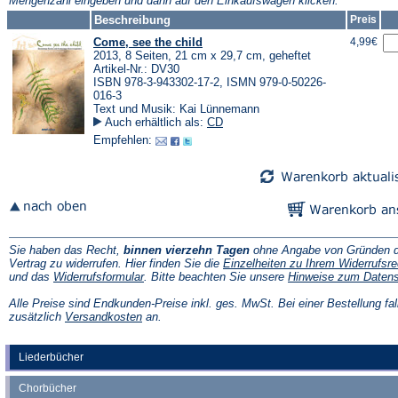
Mengenzahl eingeben und dann auf den Einkaufswagen klicken.
Tab)
Beschreibung
Preis
Come, see the child
4,99€
2013, 8 Seiten, 21 cm x 29,7 cm, geheftet
Artikel-Nr.: DV30
ISBN 978-3-943302-17-2, ISMN 979-0-50226-
016-3
Text und Musik: Kai Lünnemann
Auch erhältlich als:
CD
Empfehlen:
Sie haben das Recht,
binnen vierzehn Tagen
ohne Angabe von Gründen d
Vertrag zu widerrufen. Hier finden Sie die
Einzelheiten zu Ihrem Widerrufsre
(Öffnet
und das
Widerrufsformular
. Bitte beachten Sie unsere
Hinweise zum Daten
in
einem
Alle Preise sind Endkunden-Preise inkl. ges. MwSt. Bei einer Bestellung fal
neuen
(Öffnet
zusätzlich
Versandkosten
an.
Tab)
in
einem
neuen
Liederbücher
Tab)
Chorbücher