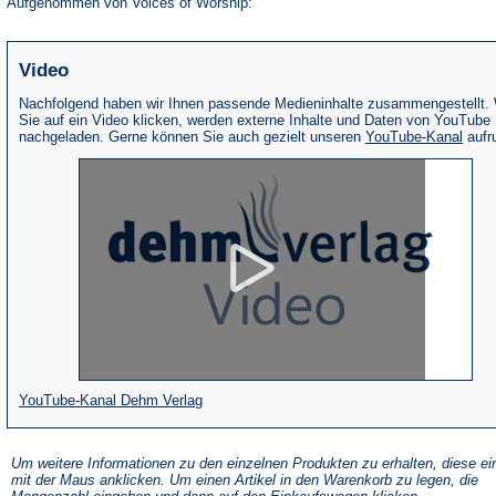
Aufgenommen von Voices of Worship:
Video
Nachfolgend haben wir Ihnen passende Medieninhalte zusammengestellt.
Sie auf ein Video klicken, werden externe Inhalte und Daten von YouTube
(Öffne
nachgeladen. Gerne können Sie auch gezielt unseren
YouTube-Kanal
aufr
in
eine
neue
Tab)
(Öffnet
YouTube-Kanal Dehm Verlag
in
einem
Um weitere Informationen zu den einzelnen Produkten zu erhalten, diese ei
mit der Maus anklicken. Um einen Artikel in den Warenkorb zu legen, die
neuen