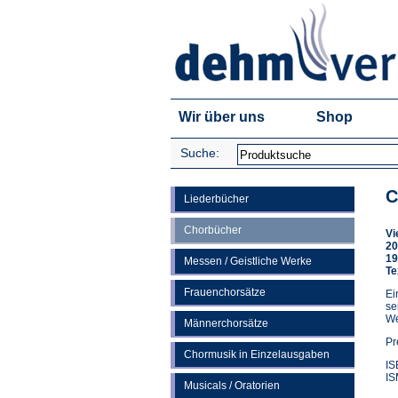
Wir über uns
Shop
Suche:
C
Liederbücher
Chorbücher
Vi
20
19
Messen / Geistliche Werke
Te
Frauenchorsätze
Ei
se
We
Männerchorsätze
Pr
Chormusik in Einzelausgaben
IS
IS
Musicals / Oratorien