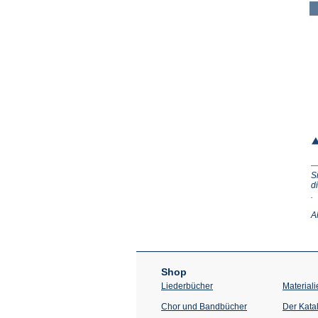
S
d
(Ö
.
in
e
A
n
T
Shop
Liederbücher
Materiali
Chor und Bandbücher
Der Kata