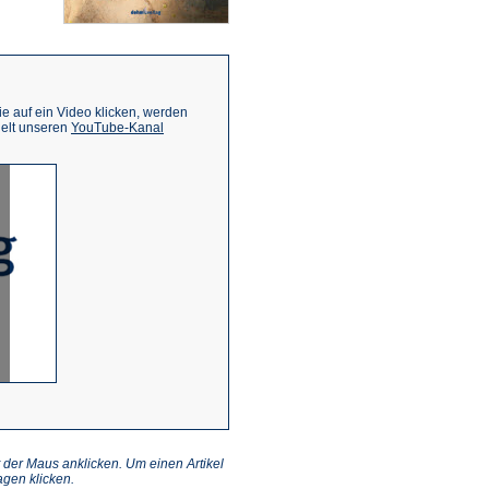
 auf ein Video klicken, werden
(Öffnet
ielt unseren
YouTube-Kanal
in
einem
neuen
Tab)
 der Maus anklicken. Um einen Artikel
gen klicken.