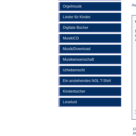
Au
Orgelmusik
Lieder für Kinder
Digitale Bücher
Musik/CD
Musik/Download
Musikwissenschaft
Urheberrecht
Ein anziehendes NGL T-Shirt
Kinderbücher
Leselust
U
i