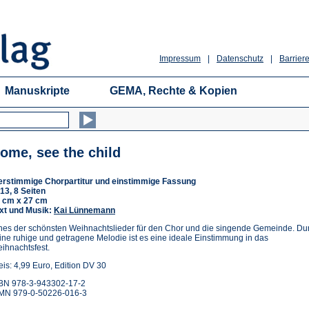
Impressum
|
Datenschutz
|
Barriere
Manuskripte
GEMA, Rechte & Kopien
ome, see the child
erstimmige Chorpartitur und einstimmige Fassung
13, 8 Seiten
 cm x 27 cm
xt und Musik:
Kai Lünnemann
nes der schönsten Weihnachtslieder für den Chor und die singende Gemeinde. Du
ine ruhige und getragene Melodie ist es eine ideale Einstimmung in das
ihnachtsfest.
eis: 4,99 Euro, Edition DV 30
BN 978-3-943302-17-2
MN 979-0-50226-016-3