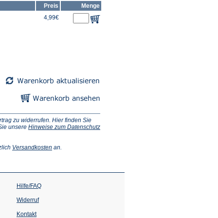
Preis
Menge
4,99€
ag zu widerrufen. Hier finden Sie
 Sie unsere
Hinweise zum Datenschutz
(Öffnet
zlich
Versandkosten
an.
in
einem
neuen
Tab)
Hilfe/FAQ
Widerruf
Kontakt