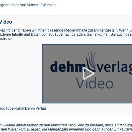
fgenommen von Voices of Worship:
Video
Nachfolgend haben wir Ihnen passende Medieninhalte zusammengestellt. Wenn Sie
externe Inhalte und Daten von YouTube nachgeladen. Gerne können Sie auch gez
aufrufen.
(Öffnet
YouTube-Kanal Dehm Verlag
in
einem
m weitere Informationen zu den einzelnen Produkten zu erhalten, diese einfach mit
n den Warenkorb zu legen, die Mengenzahl eingeben und dann auf den Einkaufswa
neuen