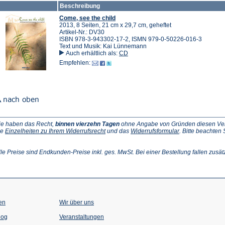
Beschreibung
Tab)
Come, see the child
2013, 8 Seiten, 21 cm x 29,7 cm, geheftet
Artikel-Nr.: DV30
ISBN 978-3-943302-17-2, ISMN 979-0-50226-016-3
Text und Musik: Kai Lünnemann
Auch erhältlich als:
CD
Empfehlen:
ie haben das Recht,
binnen vierzehn Tagen
ohne Angabe von Gründen diesen Vertr
(Öffnet
(Öffnet
ie
Einzelheiten zu Ihrem Widerrufsrecht
und das
Widerrufsformular
. Bitte beachten
ffnet
in
in
einem
einem
inem
neuen
neuen
lle Preise sind Endkunden-Preise inkl. ges. MwSt. Bei einer Bestellung fallen zusät
euen
Tab)
Tab)
ab)
en
Wir über uns
(Öffnet
(Öffnet
log
Veranstaltungen
in
in