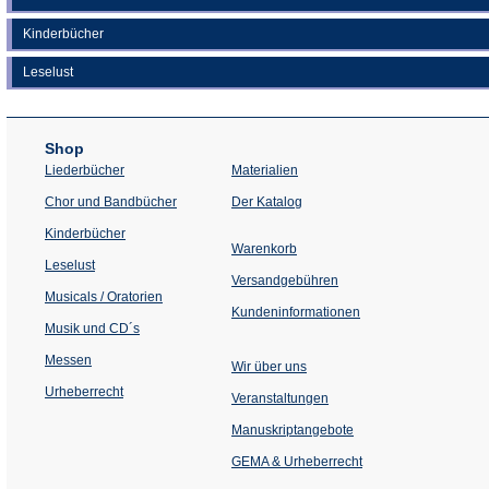
Kinderbücher
Leselust
Shop
Liederbücher
Materialien
(Öffnet
Chor und Bandbücher
Der Katalog
in
einem
Kinderbücher
neuen
Warenkorb
Tab)
Leselust
Versandgebühren
Musicals / Oratorien
Kundeninformationen
Musik und CD´s
Messen
Wir über uns
Urheberrecht
(Öffnet
Veranstaltungen
in
einem
Manuskriptangebote
neuen
Tab)
GEMA & Urheberrecht