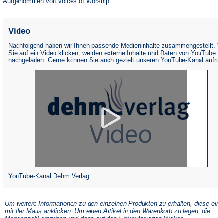
Aufgenommen von Voices of Worship:
Video
Nachfolgend haben wir Ihnen passende Medieninhalte zusammengestellt.
Sie auf ein Video klicken, werden externe Inhalte und Daten von YouTube
(Öffne
nachgeladen. Gerne können Sie auch gezielt unseren
YouTube-Kanal
aufr
in
eine
neue
Tab)
(Öffnet
YouTube-Kanal Dehm Verlag
in
einem
Um weitere Informationen zu den einzelnen Produkten zu erhalten, diese ei
mit der Maus anklicken. Um einen Artikel in den Warenkorb zu legen, die
neuen