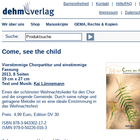
Barrierefreiheit
|
Kontakt
|
Hilfe/FAQ
|
Impressum
|
Datensc
Wir über uns
Shop
Manuskripte
GEMA, Rechte & Kopien
Suche:
Come, see the child
Vierstimmige Chorpartitur und einstimmige
Fassung
2013, 8 Seiten
19 cm x 27 cm
Text und Musik:
Kai Lünnemann
Eines der schönsten Weihnachtslieder für den Chor
und die singende Gemeinde. Durch seine ruhige und
getragene Melodie ist es eine ideale Einstimmung in
das Weihnachtsfest.
Preis: 4,99 Euro, Edition DV 30
ISBN 978-3-943302-17-2
ISMN 979-0-50226-016-3