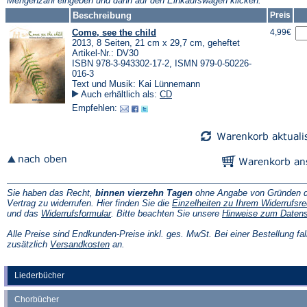
Mengenzahl eingeben und dann auf den Einkaufswagen klicken.
Tab)
Beschreibung
Preis
Come, see the child
4,99€
2013, 8 Seiten, 21 cm x 29,7 cm, geheftet
Artikel-Nr.: DV30
ISBN 978-3-943302-17-2, ISMN 979-0-50226-
016-3
Text und Musik: Kai Lünnemann
Auch erhältlich als:
CD
Empfehlen:
Sie haben das Recht,
binnen vierzehn Tagen
ohne Angabe von Gründen d
Vertrag zu widerrufen. Hier finden Sie die
Einzelheiten zu Ihrem Widerrufsre
(Öffnet
und das
Widerrufsformular
. Bitte beachten Sie unsere
Hinweise zum Daten
in
einem
Alle Preise sind Endkunden-Preise inkl. ges. MwSt. Bei einer Bestellung fal
neuen
(Öffnet
zusätzlich
Versandkosten
an.
Tab)
in
einem
neuen
Liederbücher
Tab)
Chorbücher