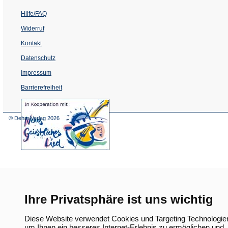
Hilfe/FAQ
Widerruf
Kontakt
Datenschutz
Impressum
Barrierefreiheit
(Öffnet
in
einem
© Dehm Verlag
2026
neuen
Tab)
Ihre Privatsphäre ist uns wichtig
Diese Website verwendet Cookies und Targeting Technologie
um Ihnen ein besseres Internet-Erlebnis zu ermöglichen und