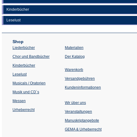
Kinderbücher
Leselust
Shop
Liederbücher
Materialien
(Öffnet
Chor und Bandbücher
Der Katalog
in
einem
Kinderbücher
neuen
Warenkorb
Tab)
Leselust
Versandgebühren
Musicals / Oratorien
Kundeninformationen
Musik und CD´s
Messen
Wir über uns
Urheberrecht
(Öffnet
Veranstaltungen
in
einem
Manuskriptangebote
neuen
Tab)
GEMA & Urheberrecht