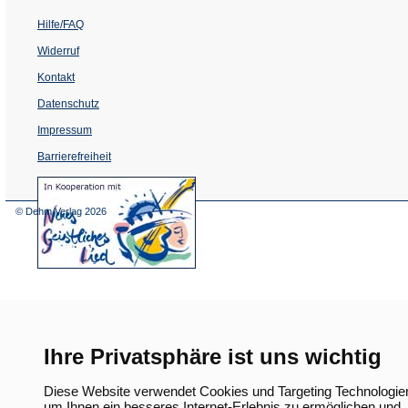
Hilfe/FAQ
Widerruf
Kontakt
Datenschutz
Impressum
Barrierefreiheit
(Öffnet
in
einem
© Dehm Verlag
2026
neuen
Tab)
Ihre Privatsphäre ist uns wichtig
Diese Website verwendet Cookies und Targeting Technologie
um Ihnen ein besseres Internet-Erlebnis zu ermöglichen und