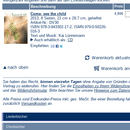
Mengenzahl eingeben und dann auf den Einkaufswagen klicken.
Tab)
Beschreibung
Preis
Come, see the child
4,99€
2013, 8 Seiten, 21 cm x 29,7 cm, geheftet
Artikel-Nr.: DV30
ISBN 978-3-943302-17-2, ISMN 979-0-50226-
016-3
Text und Musik: Kai Lünnemann
Auch erhältlich als:
CD
Empfehlen:
Sie haben das Recht,
binnen vierzehn Tagen
ohne Angabe von Gründen d
Vertrag zu widerrufen. Hier finden Sie die
Einzelheiten zu Ihrem Widerrufsre
(Öffnet
und das
Widerrufsformular
. Bitte beachten Sie unsere
Hinweise zum Daten
in
einem
Alle Preise sind Endkunden-Preise inkl. ges. MwSt. Bei einer Bestellung fal
neuen
(Öffnet
zusätzlich
Versandkosten
an.
Tab)
in
einem
neuen
Liederbücher
Tab)
Chorbücher