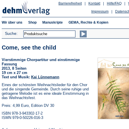
Barrierefreiheit
|
Kontakt
|
Hilfe/FAQ
|
Impressum
|
Datensc
Wir über uns
Shop
Manuskripte
GEMA, Rechte & Kopien
Suche:
Come, see the child
Vierstimmige Chorpartitur und einstimmige
Fassung
2013, 8 Seiten
19 cm x 27 cm
Text und Musik:
Kai Lünnemann
Eines der schönsten Weihnachtslieder für den Chor
und die singende Gemeinde. Durch seine ruhige und
getragene Melodie ist es eine ideale Einstimmung in
das Weihnachtsfest.
Preis: 4,99 Euro, Edition DV 30
ISBN 978-3-943302-17-2
ISMN 979-0-50226-016-3