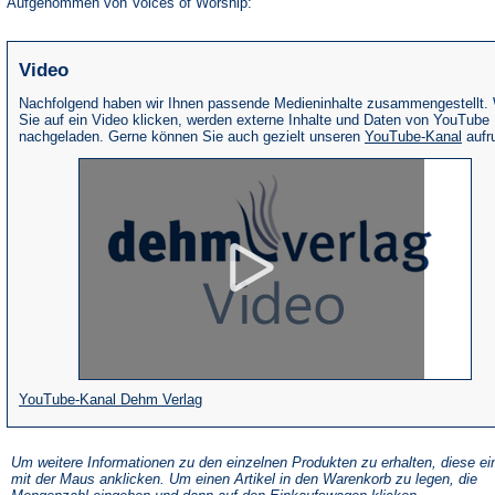
Aufgenommen von Voices of Worship:
Video
Nachfolgend haben wir Ihnen passende Medieninhalte zusammengestellt.
Sie auf ein Video klicken, werden externe Inhalte und Daten von YouTube
(Öffne
nachgeladen. Gerne können Sie auch gezielt unseren
YouTube-Kanal
aufr
in
eine
neue
Tab)
(Öffnet
YouTube-Kanal Dehm Verlag
in
einem
Um weitere Informationen zu den einzelnen Produkten zu erhalten, diese ei
mit der Maus anklicken. Um einen Artikel in den Warenkorb zu legen, die
neuen