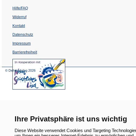
Hilfe/FAQ
Widerruf
Kontakt
Datenschutz
Impressum
Barrierefreiheit
(Öffnet
in
einem
© Dehm Verlag
2026
neuen
Tab)
Ihre Privatsphäre ist uns wichtig
Diese Website verwendet Cookies und Targeting Technologie
um Ihnen ein besseres Internet-Erlebnis zu ermöglichen und