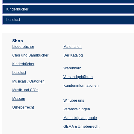
Kinderbücher
Leselust
Shop
Liederbücher
Materialien
(Öffnet
Chor und Bandbücher
Der Katalog
in
einem
Kinderbücher
neuen
Warenkorb
Tab)
Leselust
Versandgebühren
Musicals / Oratorien
Kundeninformationen
Musik und CD´s
Messen
Wir über uns
Urheberrecht
(Öffnet
Veranstaltungen
in
einem
Manuskriptangebote
neuen
Tab)
GEMA & Urheberrecht