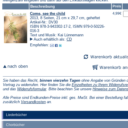
Mengenzahl eingeben und dann auf den Einkaufswagen klicken.
Tab)
Beschreibung
Preis
Come, see the child
4,99€
2013, 8 Seiten, 21 cm x 29,7 cm, geheftet
Artikel-Nr.: DV30
ISBN 978-3-943302-17-2, ISMN 979-0-50226-
016-3
Text und Musik: Kai Lünnemann
Auch erhältlich als:
CD
Empfehlen:
Sie haben das Recht,
binnen vierzehn Tagen
ohne Angabe von Gründen d
Vertrag zu widerrufen. Hier finden Sie die
Einzelheiten zu Ihrem Widerrufsre
(Öffnet
und das
Widerrufsformular
. Bitte beachten Sie unsere
Hinweise zum Daten
in
einem
Alle Preise sind Endkunden-Preise inkl. ges. MwSt. Bei einer Bestellung fal
neuen
(Öffnet
zusätzlich
Versandkosten
an.
Tab)
in
einem
neuen
Liederbücher
Tab)
Chorbücher