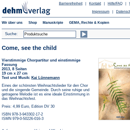
Barrierefreiheit
|
Kontakt
|
Hilfe/FAQ
|
Impressum
|
Datensc
Wir über uns
Shop
Manuskripte
GEMA, Rechte & Kopien
Suche:
Come, see the child
Vierstimmige Chorpartitur und einstimmige
Fassung
2013, 8 Seiten
19 cm x 27 cm
Text und Musik:
Kai Lünnemann
Eines der schönsten Weihnachtslieder für den Chor
und die singende Gemeinde. Durch seine ruhige und
getragene Melodie ist es eine ideale Einstimmung in
das Weihnachtsfest.
Preis: 4,99 Euro, Edition DV 30
ISBN 978-3-943302-17-2
ISMN 979-0-50226-016-3