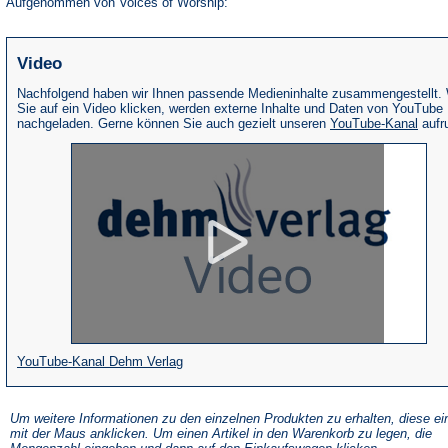
Aufgenommen von Voices of Worship:
Video
Nachfolgend haben wir Ihnen passende Medieninhalte zusammengestellt.
Sie auf ein Video klicken, werden externe Inhalte und Daten von YouTube
(Öffne
nachgeladen. Gerne können Sie auch gezielt unseren
YouTube-Kanal
aufr
in
eine
neue
Tab)
(Öffnet
YouTube-Kanal Dehm Verlag
in
einem
Um weitere Informationen zu den einzelnen Produkten zu erhalten, diese ei
mit der Maus anklicken. Um einen Artikel in den Warenkorb zu legen, die
neuen