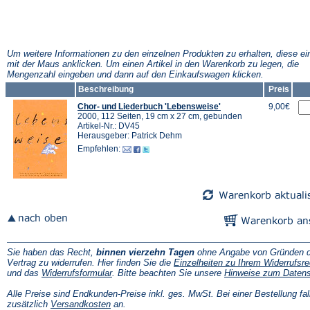
Um weitere Informationen zu den einzelnen Produkten zu erhalten, diese ei
mit der Maus anklicken. Um einen Artikel in den Warenkorb zu legen, die
Mengenzahl eingeben und dann auf den Einkaufswagen klicken.
Beschreibung
Preis
Chor- und Liederbuch 'Lebensweise'
9,00€
2000, 112 Seiten, 19 cm x 27 cm, gebunden
Artikel-Nr.: DV45
Herausgeber: Patrick Dehm
Empfehlen:
Sie haben das Recht,
binnen vierzehn Tagen
ohne Angabe von Gründen d
Vertrag zu widerrufen. Hier finden Sie die
Einzelheiten zu Ihrem Widerrufsre
(Öffnet
und das
Widerrufsformular
. Bitte beachten Sie unsere
Hinweise zum Daten
in
einem
Alle Preise sind Endkunden-Preise inkl. ges. MwSt. Bei einer Bestellung fal
neuen
(Öffnet
zusätzlich
Versandkosten
an.