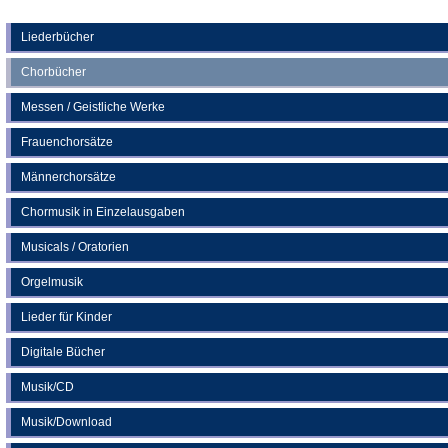
Tab)
in
einem
neuen
Liederbücher
Tab)
Chorbücher
Messen / Geistliche Werke
Frauenchorsätze
Männerchorsätze
Chormusik in Einzelausgaben
Musicals / Oratorien
Orgelmusik
Lieder für Kinder
Digitale Bücher
Musik/CD
Musik/Download