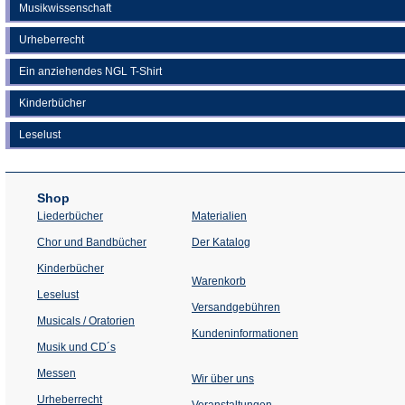
Musikwissenschaft
Urheberrecht
Ein anziehendes NGL T-Shirt
Kinderbücher
Leselust
Shop
Liederbücher
Materialien
(Öffnet
Chor und Bandbücher
Der Katalog
in
einem
Kinderbücher
neuen
Warenkorb
Tab)
Leselust
Versandgebühren
Musicals / Oratorien
Kundeninformationen
Musik und CD´s
Messen
Wir über uns
Urheberrecht
(Öffnet
Veranstaltungen