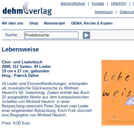
Barrierefreiheit
|
Kontakt
|
Hilfe/FAQ
|
Impressum
|
Datensc
Wir über uns
Shop
Manuskripte
GEMA, Rechte & Kopien
Suche:
Lebensweise
Chor- und Liederbuch
2000, 112 Seiten, 44 Lieder
19 cm x 27 cm, gebunden
Hrsg.: Patrick Dehm
24 Lieder sind Erstveröffentlichungen, entstanden
als musikalische Glückwünsche zu Winfried
Heurich's 60. Geburtstag. Zudem enthält das Buch
20 ausgewählte Werke aus dem kompositorischen
Schaffen von Winfried Heurich. In einer
Besprechung unterzieht Peter Deckert zwei Lieder
einer eingehenden Betrachtung. Erich Purk skizziert
eine Biographie von Winfried Heurich.
Preis: 9,00 Euro