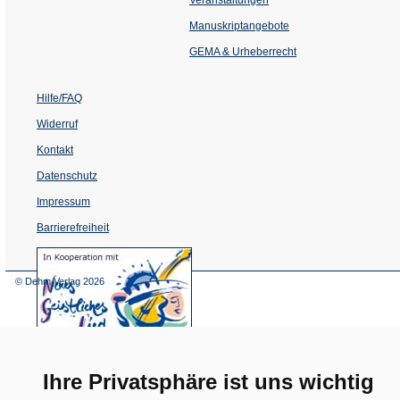
in
einem
Manuskriptangebote
neuen
Tab)
GEMA & Urheberrecht
Hilfe/FAQ
Widerruf
Kontakt
Datenschutz
Impressum
Barrierefreiheit
(Öffnet
in
einem
© Dehm Verlag
2026
neuen
Tab)
Ihre Privatsphäre ist uns wichtig