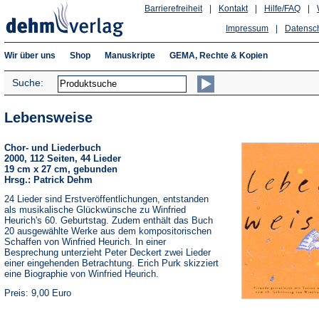
Barrierefreiheit
|
Kontakt
|
Hilfe/FAQ
|
Impressum
|
Datensc
Wir über uns
Shop
Manuskripte
GEMA, Rechte & Kopien
Suche:
Lebensweise
Chor- und Liederbuch
2000, 112 Seiten, 44 Lieder
19 cm x 27 cm, gebunden
Hrsg.: Patrick Dehm
24 Lieder sind Erstveröffentlichungen, entstanden
als musikalische Glückwünsche zu Winfried
Heurich's 60. Geburtstag. Zudem enthält das Buch
20 ausgewählte Werke aus dem kompositorischen
Schaffen von Winfried Heurich. In einer
Besprechung unterzieht Peter Deckert zwei Lieder
einer eingehenden Betrachtung. Erich Purk skizziert
eine Biographie von Winfried Heurich.
Preis: 9,00 Euro