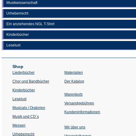
Musikwissenschaft
Urheberrecht
Ein anziehendes NGL T-Shirt
Kinderbücher
Leselust
Shop
Liederbücher
Materialien
(Öffnet
Chor und Bandbücher
Der Katalog
in
einem
Kinderbücher
neuen
Warenkorb
Tab)
Leselust
Versandgebühren
Musicals / Oratorien
Kundeninformationen
Musik und CD´s
Messen
Wir über uns
Urheberrecht
(Öffnet
Veranstaltungen