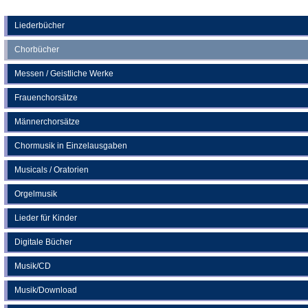
Tab)
in
einem
neuen
Liederbücher
Tab)
Chorbücher
Messen / Geistliche Werke
Frauenchorsätze
Männerchorsätze
Chormusik in Einzelausgaben
Musicals / Oratorien
Orgelmusik
Lieder für Kinder
Digitale Bücher
Musik/CD
Musik/Download