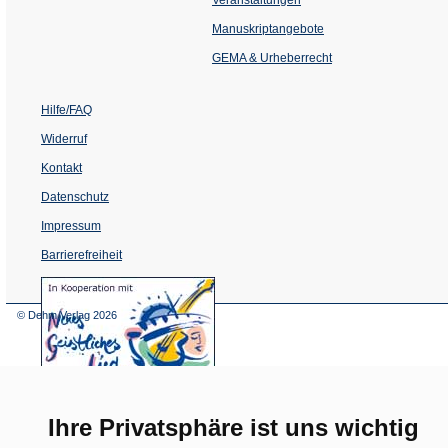
in
einem
Manuskriptangebote
neuen
Tab)
GEMA & Urheberrecht
Hilfe/FAQ
Widerruf
Kontakt
Datenschutz
Impressum
Barrierefreiheit
(Öffnet
in
einem
© Dehm Verlag
2026
neuen
Tab)
Ihre Privatsphäre ist uns wichtig