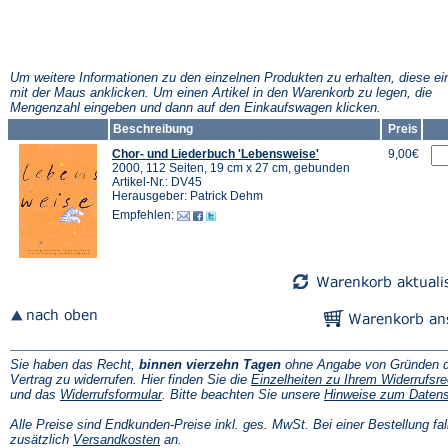
Um weitere Informationen zu den einzelnen Produkten zu erhalten, diese ei
mit der Maus anklicken. Um einen Artikel in den Warenkorb zu legen, die
Mengenzahl eingeben und dann auf den Einkaufswagen klicken.
Beschreibung
Preis
Chor- und Liederbuch 'Lebensweise'
9,00€
2000, 112 Seiten, 19 cm x 27 cm, gebunden
Artikel-Nr.: DV45
Herausgeber: Patrick Dehm
Empfehlen:
Sie haben das Recht,
binnen vierzehn Tagen
ohne Angabe von Gründen d
Vertrag zu widerrufen. Hier finden Sie die
Einzelheiten zu Ihrem Widerrufsre
(Öffnet
und das
Widerrufsformular
. Bitte beachten Sie unsere
Hinweise zum Daten
in
einem
Alle Preise sind Endkunden-Preise inkl. ges. MwSt. Bei einer Bestellung fal
neuen
(Öffnet
zusätzlich
Versandkosten
an.