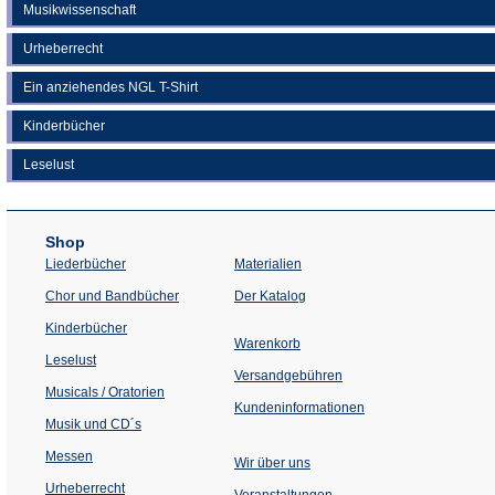
Musikwissenschaft
Urheberrecht
Ein anziehendes NGL T-Shirt
Kinderbücher
Leselust
Shop
Liederbücher
Materialien
(Öffnet
Chor und Bandbücher
Der Katalog
in
einem
Kinderbücher
neuen
Warenkorb
Tab)
Leselust
Versandgebühren
Musicals / Oratorien
Kundeninformationen
Musik und CD´s
Messen
Wir über uns
Urheberrecht
(Öffnet
Veranstaltungen