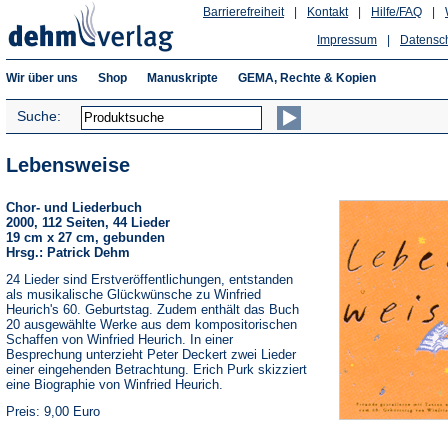
Barrierefreiheit
|
Kontakt
|
Hilfe/FAQ
|
Impressum
|
Datensc
Wir über uns
Shop
Manuskripte
GEMA, Rechte & Kopien
Suche:
Lebensweise
Chor- und Liederbuch
2000, 112 Seiten, 44 Lieder
19 cm x 27 cm, gebunden
Hrsg.: Patrick Dehm
24 Lieder sind Erstveröffentlichungen, entstanden
als musikalische Glückwünsche zu Winfried
Heurich's 60. Geburtstag. Zudem enthält das Buch
20 ausgewählte Werke aus dem kompositorischen
Schaffen von Winfried Heurich. In einer
Besprechung unterzieht Peter Deckert zwei Lieder
einer eingehenden Betrachtung. Erich Purk skizziert
eine Biographie von Winfried Heurich.
Preis: 9,00 Euro