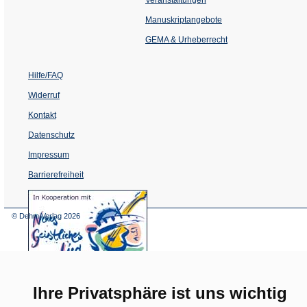
in
einem
Manuskriptangebote
neuen
Tab)
GEMA & Urheberrecht
Hilfe/FAQ
Widerruf
Kontakt
Datenschutz
Impressum
Barrierefreiheit
(Öffnet
in
einem
© Dehm Verlag
2026
neuen
Tab)
Ihre Privatsphäre ist uns wichtig