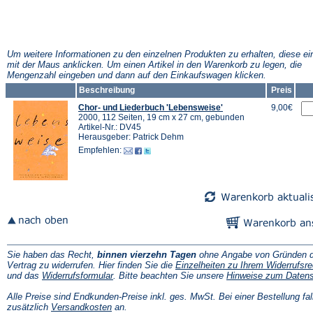
Um weitere Informationen zu den einzelnen Produkten zu erhalten, diese ei
mit der Maus anklicken. Um einen Artikel in den Warenkorb zu legen, die
Mengenzahl eingeben und dann auf den Einkaufswagen klicken.
Beschreibung
Preis
Chor- und Liederbuch 'Lebensweise'
9,00€
2000, 112 Seiten, 19 cm x 27 cm, gebunden
Artikel-Nr.: DV45
Herausgeber: Patrick Dehm
Empfehlen:
Sie haben das Recht,
binnen vierzehn Tagen
ohne Angabe von Gründen d
Vertrag zu widerrufen. Hier finden Sie die
Einzelheiten zu Ihrem Widerrufsre
(Öffnet
und das
Widerrufsformular
. Bitte beachten Sie unsere
Hinweise zum Daten
in
einem
Alle Preise sind Endkunden-Preise inkl. ges. MwSt. Bei einer Bestellung fal
neuen
(Öffnet
zusätzlich
Versandkosten
an.