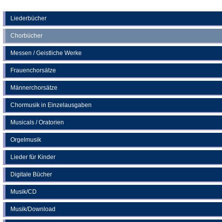
Tab)
in
einem
neuen
Liederbücher
Tab)
Chorbücher
Messen / Geistliche Werke
Frauenchorsätze
Männerchorsätze
Chormusik in Einzelausgaben
Musicals / Oratorien
Orgelmusik
Lieder für Kinder
Digitale Bücher
Musik/CD
Musik/Download