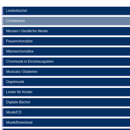
Tab)
in
einem
neuen
Liederbücher
Tab)
Chorbücher
Messen / Geistliche Werke
Frauenchorsätze
Männerchorsätze
Chormusik in Einzelausgaben
Musicals / Oratorien
Orgelmusik
Lieder für Kinder
Digitale Bücher
Musik/CD
Musik/Download