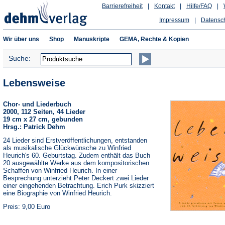
Barrierefreiheit
|
Kontakt
|
Hilfe/FAQ
|
Impressum
|
Datensc
Wir über uns
Shop
Manuskripte
GEMA, Rechte & Kopien
Suche:
Lebensweise
Chor- und Liederbuch
2000, 112 Seiten, 44 Lieder
19 cm x 27 cm, gebunden
Hrsg.: Patrick Dehm
24 Lieder sind Erstveröffentlichungen, entstanden
als musikalische Glückwünsche zu Winfried
Heurich's 60. Geburtstag. Zudem enthält das Buch
20 ausgewählte Werke aus dem kompositorischen
Schaffen von Winfried Heurich. In einer
Besprechung unterzieht Peter Deckert zwei Lieder
einer eingehenden Betrachtung. Erich Purk skizziert
eine Biographie von Winfried Heurich.
Preis: 9,00 Euro