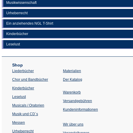
Musikwissenschaft
Urheberrecht
Ein anziehendes NGL T-Shirt
Kinderbücher
Leselust
Shop
Liederbücher
Materialien
(Öffnet
Chor und Bandbücher
Der Katalog
in
einem
Kinderbücher
neuen
Warenkorb
Tab)
Leselust
Versandgebühren
Musicals / Oratorien
Kundeninformationen
Musik und CD´s
Messen
Wir über uns
Urheberrecht
(Öffnet
Veranstaltungen