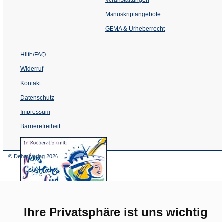
in
einem
Manuskriptangebote
neuen
Tab)
GEMA & Urheberrecht
Hilfe/FAQ
Widerruf
Kontakt
Datenschutz
Impressum
Barrierefreiheit
(Öffnet
in
einem
© Dehm Verlag
2026
neuen
Tab)
Ihre Privatsphäre ist uns wichtig