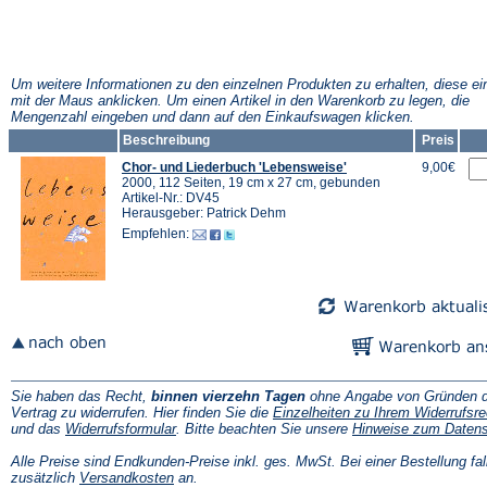
Um weitere Informationen zu den einzelnen Produkten zu erhalten, diese ei
mit der Maus anklicken. Um einen Artikel in den Warenkorb zu legen, die
Mengenzahl eingeben und dann auf den Einkaufswagen klicken.
Beschreibung
Preis
Chor- und Liederbuch 'Lebensweise'
9,00€
2000, 112 Seiten, 19 cm x 27 cm, gebunden
Artikel-Nr.: DV45
Herausgeber: Patrick Dehm
Empfehlen:
Sie haben das Recht,
binnen vierzehn Tagen
ohne Angabe von Gründen d
Vertrag zu widerrufen. Hier finden Sie die
Einzelheiten zu Ihrem Widerrufsre
(Öffnet
und das
Widerrufsformular
. Bitte beachten Sie unsere
Hinweise zum Daten
in
einem
Alle Preise sind Endkunden-Preise inkl. ges. MwSt. Bei einer Bestellung fal
neuen
(Öffnet
zusätzlich
Versandkosten
an.