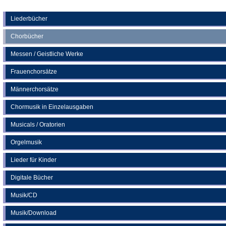
Tab)
in
einem
neuen
Liederbücher
Tab)
Chorbücher
Messen / Geistliche Werke
Frauenchorsätze
Männerchorsätze
Chormusik in Einzelausgaben
Musicals / Oratorien
Orgelmusik
Lieder für Kinder
Digitale Bücher
Musik/CD
Musik/Download