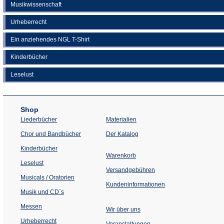
Musikwissenschaft
Urheberrecht
Ein anziehendes NGL T-Shirt
Kinderbücher
Leselust
Shop
Liederbücher
Materialien
(Öffnet
Chor und Bandbücher
Der Katalog
in
einem
Kinderbücher
neuen
Warenkorb
Tab)
Leselust
Versandgebühren
Musicals / Oratorien
Kundeninformationen
Musik und CD´s
Messen
Wir über uns
Urheberrecht
(Öffnet
Veranstaltungen