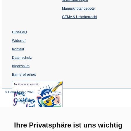
in
einem
Manuskriptangebote
neuen
Tab)
GEMA & Urheberrecht
Hilfe/FAQ
Widerruf
Kontakt
Datenschutz
Impressum
Barrierefreiheit
(Öffnet
in
einem
© Dehm Verlag
2026
neuen
Tab)
Ihre Privatsphäre ist uns wichtig