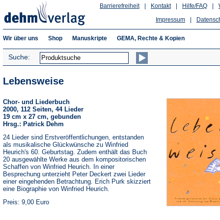
Barrierefreiheit
|
Kontakt
|
Hilfe/FAQ
|
Impressum
|
Datensc
Wir über uns
Shop
Manuskripte
GEMA, Rechte & Kopien
Suche:
Lebensweise
Chor- und Liederbuch
2000, 112 Seiten, 44 Lieder
19 cm x 27 cm, gebunden
Hrsg.: Patrick Dehm
24 Lieder sind Erstveröffentlichungen, entstanden
als musikalische Glückwünsche zu Winfried
Heurich's 60. Geburtstag. Zudem enthält das Buch
20 ausgewählte Werke aus dem kompositorischen
Schaffen von Winfried Heurich. In einer
Besprechung unterzieht Peter Deckert zwei Lieder
einer eingehenden Betrachtung. Erich Purk skizziert
eine Biographie von Winfried Heurich.
Preis: 9,00 Euro