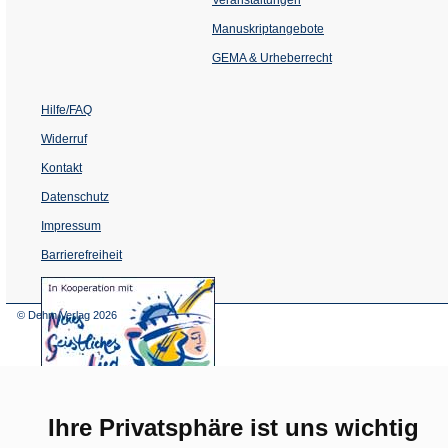
in
einem
Manuskriptangebote
neuen
Tab)
GEMA & Urheberrecht
Hilfe/FAQ
Widerruf
Kontakt
Datenschutz
Impressum
Barrierefreiheit
(Öffnet
in
einem
© Dehm Verlag
2026
neuen
Tab)
Ihre Privatsphäre ist uns wichtig