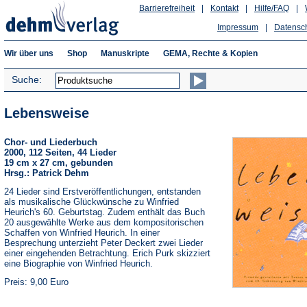
Barrierefreiheit
|
Kontakt
|
Hilfe/FAQ
|
Impressum
|
Datensc
Wir über uns
Shop
Manuskripte
GEMA, Rechte & Kopien
Suche:
Lebensweise
Chor- und Liederbuch
2000, 112 Seiten, 44 Lieder
19 cm x 27 cm, gebunden
Hrsg.: Patrick Dehm
24 Lieder sind Erstveröffentlichungen, entstanden
als musikalische Glückwünsche zu Winfried
Heurich's 60. Geburtstag. Zudem enthält das Buch
20 ausgewählte Werke aus dem kompositorischen
Schaffen von Winfried Heurich. In einer
Besprechung unterzieht Peter Deckert zwei Lieder
einer eingehenden Betrachtung. Erich Purk skizziert
eine Biographie von Winfried Heurich.
Preis: 9,00 Euro