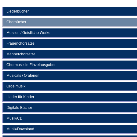
Tab)
in
einem
neuen
Liederbücher
Tab)
Chorbücher
Messen / Geistliche Werke
Frauenchorsätze
Männerchorsätze
Chormusik in Einzelausgaben
Musicals / Oratorien
Orgelmusik
Lieder für Kinder
Digitale Bücher
Musik/CD
Musik/Download