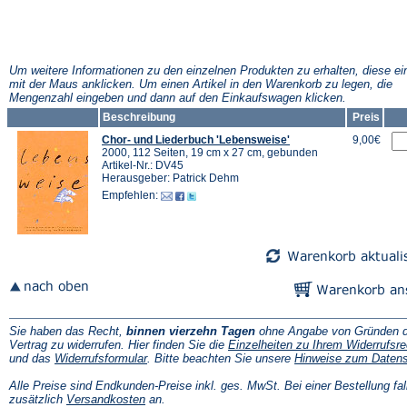
Um weitere Informationen zu den einzelnen Produkten zu erhalten, diese ei
mit der Maus anklicken. Um einen Artikel in den Warenkorb zu legen, die
Mengenzahl eingeben und dann auf den Einkaufswagen klicken.
Beschreibung
Preis
Chor- und Liederbuch 'Lebensweise'
9,00€
2000, 112 Seiten, 19 cm x 27 cm, gebunden
Artikel-Nr.: DV45
Herausgeber: Patrick Dehm
Empfehlen:
Sie haben das Recht,
binnen vierzehn Tagen
ohne Angabe von Gründen d
Vertrag zu widerrufen. Hier finden Sie die
Einzelheiten zu Ihrem Widerrufsre
(Öffnet
und das
Widerrufsformular
. Bitte beachten Sie unsere
Hinweise zum Daten
in
einem
Alle Preise sind Endkunden-Preise inkl. ges. MwSt. Bei einer Bestellung fal
neuen
(Öffnet
zusätzlich
Versandkosten
an.