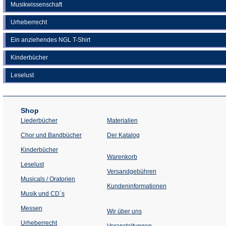
Musikwissenschaft
Urheberrecht
Ein anziehendes NGL T-Shirt
Kinderbücher
Leselust
Shop
Liederbücher
Materialien
(Öffnet
Chor und Bandbücher
Der Katalog
in
einem
Kinderbücher
neuen
Warenkorb
Tab)
Leselust
Versandgebühren
Musicals / Oratorien
Kundeninformationen
Musik und CD´s
Messen
Wir über uns
Urheberrecht
(Öffnet
Veranstaltungen