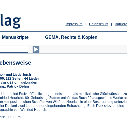
Impressum
|
Datenschutz
|
Barriere
Manuskripte
GEMA, Rechte & Kopien
ebensweise
or- und Liederbuch
00, 112 Seiten, 44 Lieder
 cm x 27 cm, gebunden
sg.: Patrick Dehm
 Lieder sind Erstveröffentlichungen, entstanden als musikalische Glückwünsche zu
nfried Heurich's 60. Geburtstag. Zudem enthält das Buch 20 ausgewählte Werke a
m kompositorischen Schaffen von Winfried Heurich. In einer Besprechung unterzie
ter Deckert zwei Lieder einer eingehenden Betrachtung. Erich Purk skizziert eine
ographie von Winfried Heurich.
eis: 9,00 Euro