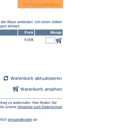
 der Maus anklicken. Um einen Artikel
gen klicken.
Preis
Menge
9,00€
ag zu widerrufen. Hier finden Sie
 Sie unsere
Hinweise zum Datenschutz
(Öffnet
zlich
Versandkosten
an.
in
einem
neuen