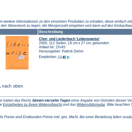
m weitere Informationen zu den einzelnen Produkten zu erhalten, diese einfach mit
n den Warenkorb zu legen, die Mengenzahl eingeben und dann auf den Einkaufswa
Beschreibung
Chor- und Liederbuch 'Lebensweise'
2000, 112 Seiten, 19 cm x 27 cm, gebunden
Artikel-Nr.: DV45
Herausgeber: Patrick Dehm
Empfehlen:
ie haben das Recht,
binnen vierzehn Tagen
ohne Angabe von Gründen diesen Vertr
(Öffnet
(Öffnet
ie
Einzelheiten zu Ihrem Widerrufsrecht
und das
Widerrufsformular
. Bitte beachten
ffnet
in
in
einem
einem
inem
neuen
neuen
lle Preise sind Endkunden-Preise inkl. ges. MwSt. Bei einer Bestellung fallen zusät
euen
Tab)
Tab)
ab)