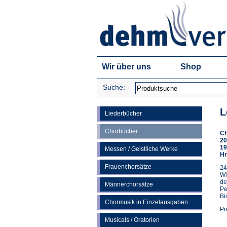
Wir über uns
Shop
Suche:
L
Liederbücher
Chorbücher
Ch
20
19
Messen / Geistliche Werke
Hr
Frauenchorsätze
24
Wi
de
Männerchorsätze
Pe
Bi
Chormusik in Einzelausgaben
Pr
Musicals / Oratorien