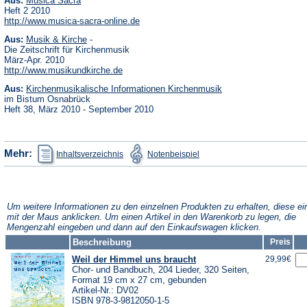
Aus:
Musica Sacra
in
Heft 2 2010
einem
(Öffnet
http://www.musica-sacra-online.de
neuen
in
Tab)
(Öffnet
Aus:
Musik & Kirche
-
einem
in
neuen
Die Zeitschrift für Kirchenmusik
einem
Tab)
März-Apr. 2010
neuen
(Öffnet
http://www.musikundkirche.de
Tab)
in
(Öffnet
Aus:
Kirchenmusikalische Informationen Kirchenmusik
einem
in
neuen
im Bistum Osnabrück
einem
Tab)
Heft 38, März 2010 - September 2010
neuen
Tab)
(Öffnet
(Öffnet
Mehr:
Inhaltsverzeichnis
Notenbeispiel
in
in
einem
einem
neuen
neuen
Tab)
Tab)
Um weitere Informationen zu den einzelnen Produkten zu erhalten, diese ei
mit der Maus anklicken. Um einen Artikel in den Warenkorb zu legen, die
Mengenzahl eingeben und dann auf den Einkaufswagen klicken.
Beschreibung
Preis
Weil der Himmel uns braucht
29,99€
Chor- und Bandbuch, 204 Lieder, 320 Seiten,
Format 19 cm x 27 cm, gebunden
Artikel-Nr.: DV02
ISBN 978-3-9812050-1-5