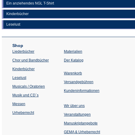
Ein anziehendes NGL T-Shirt
Kinderbücher
Leselust
Shop
Liederbücher
Materialien
(Öffnet
Chor und Bandbücher
Der Katalog
in
einem
Kinderbücher
neuen
Warenkorb
Tab)
Leselust
Versandgebühren
Musicals / Oratorien
Kundeninformationen
Musik und CD´s
Messen
Wir über uns
Urheberrecht
(Öffnet
Veranstaltungen
in
einem
Manuskriptangebote
neuen
Tab)
GEMA & Urheberrecht