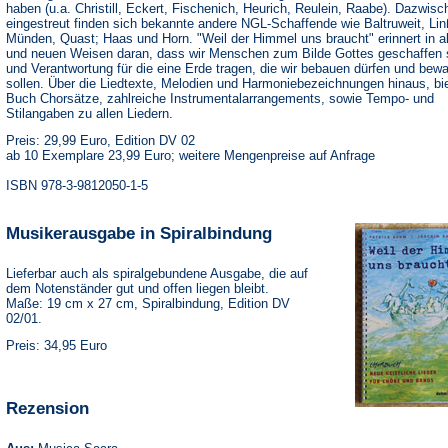
haben (u.a. Christill, Eckert, Fischenich, Heurich, Reulein, Raabe). Dazwisc
eingestreut finden sich bekannte andere NGL-Schaffende wie Baltruweit, Li
Münden, Quast; Haas und Horn. "Weil der Himmel uns braucht" erinnert in a
und neuen Weisen daran, dass wir Menschen zum Bilde Gottes geschaffen 
und Verantwortung für die eine Erde tragen, die wir bebauen dürfen und bew
sollen. Über die Liedtexte, Melodien und Harmoniebezeichnungen hinaus, bi
Buch Chorsätze, zahlreiche Instrumentalarrangements, sowie Tempo- und
Stilangaben zu allen Liedern.
Preis: 29,99 Euro, Edition DV 02
ab 10 Exemplare 23,99 Euro; weitere Mengenpreise auf Anfrage
ISBN 978-3-9812050-1-5
Musikerausgabe in Spiralbindung
Lieferbar auch als spiralgebundene Ausgabe, die auf
dem Notenständer gut und offen liegen bleibt.
Maße: 19 cm x 27 cm, Spiralbindung, Edition DV
02/01.
Preis: 34,95 Euro
Rezension
(Öffnet