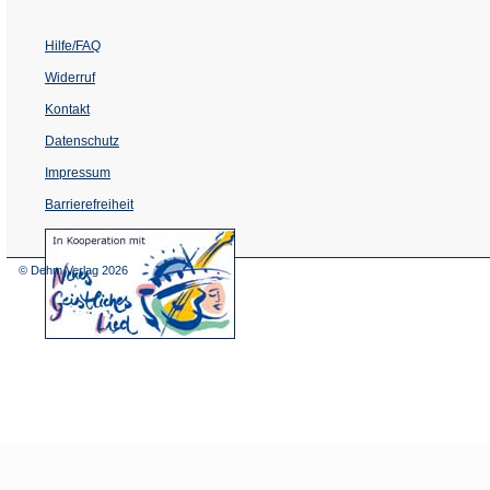
Hilfe/FAQ
Widerruf
Kontakt
Datenschutz
Impressum
Barrierefreiheit
(Öffnet
in
einem
© Dehm Verlag
2026
neuen
Tab)