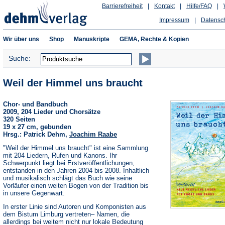
Barrierefreiheit
|
Kontakt
|
Hilfe/FAQ
|
Impressum
|
Datensc
Wir über uns
Shop
Manuskripte
GEMA, Rechte & Kopien
Suche:
Weil der Himmel uns braucht
Chor- und Bandbuch
2009, 204 Lieder und Chorsätze
320 Seiten
19 x 27 cm, gebunden
Hrsg.: Patrick Dehm,
Joachim Raabe
"Weil der Himmel uns braucht" ist eine Sammlung
mit 204 Liedern, Rufen und Kanons. Ihr
Schwerpunkt liegt bei Erstveröffentlichungen,
entstanden in den Jahren 2004 bis 2008. Inhaltlich
und musikalisch schlägt das Buch wie seine
Vorläufer einen weiten Bogen von der Tradition bis
in unsere Gegenwart.
In erster Linie sind Autoren und Komponisten aus
dem Bistum Limburg vertreten– Namen, die
allerdings bei weitem nicht nur lokale Bedeutung