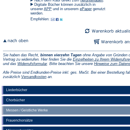
Nach dem Kauf direkt zum
herunterladen
.
in
Digitale Bücher können zusätzlich in
einem
(Öffnet
(Öffnet
unserer
APP
und in unserem
ePaper
genutzt
neuen
in
in
werden.
Tab)
einem
einem
Empfehlen:
neuen
neuen
Tab)
Tab)
Sie haben das Recht,
binnen vierzehn Tagen
ohne Angabe von Gründen d
Vertrag zu widerrufen. Hier finden Sie die
Einzelheiten zu Ihrem Widerrufsre
(Öffnet
und das
Widerrufsformular
. Bitte beachten Sie unsere
Hinweise zum Daten
in
einem
Alle Preise sind Endkunden-Preise inkl. ges. MwSt. Bei einer Bestellung fal
neuen
(Öffnet
zusätzlich
Versandkosten
an.
Tab)
in
einem
neuen
Liederbücher
Tab)
Chorbücher
Messen / Geistliche Werke
Frauenchorsätze