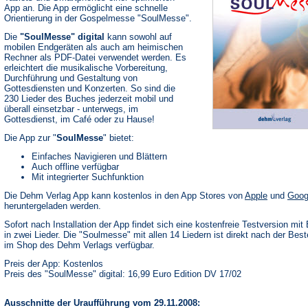
App an. Die App ermöglicht eine schnelle
Orientierung in der Gospelmesse "SoulMesse".
Die
"SoulMesse" digital
kann sowohl auf
mobilen Endgeräten als auch am heimischen
Rechner als PDF-Datei verwendet werden. Es
erleichtert die musikalische Vorbereitung,
Durchführung und Gestaltung von
Gottesdiensten und Konzerten. So sind die
230 Lieder des Buches jederzeit mobil und
überall einsetzbar - unterwegs, im
Gottesdienst, im Café oder zu Hause!
Die App zur "
SoulMesse
" bietet:
Einfaches Navigieren und Blättern
Auch offline verfügbar
Mit integrierter Suchfunktion
(Öffnet
Die Dehm Verlag App kann kostenlos in den App Stores von
Apple
und
Goog
in
heruntergeladen werden.
einem
neuen
Sofort nach Installation der App findet sich eine kostenfreie Testversion mit 
Tab)
in zwei Lieder. Die "Soulmesse" mit allen 14 Liedern ist direkt nach der Best
im Shop des Dehm Verlags verfügbar.
Preis der App: Kostenlos
Preis des "SoulMesse" digital: 16,99 Euro Edition DV 17/02
Ausschnitte der Uraufführung vom 29.11.2008: