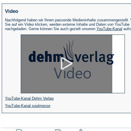
Video
Nachfolgend haben wir Ihnen passende Medieninhalte zusammengestellt.
Sie auf ein Video klicken, werden externe Inhalte und Daten von YouTube
(Öffne
nachgeladen. Gerne können Sie auch gezielt unseren
YouTube-Kanal
aufr
in
eine
neue
Tab)
(Öffnet
YouTube-Kanal Dehm Verlag
(Öffnet
in
YouTube-Kanal soulmesse
in
einem
einem
neuen
neuen
Tab)
(Öffnet
(Öffnet
(Öffnet