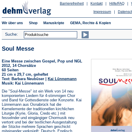
Barrierefreiheit
|
Kontakt
|
Hilfe/FAQ
|
Impressum
|
Datensc
Wir über uns
Shop
Manuskripte
GEMA, Rechte & Kopien
Suche:
Soul Messe
Eine Messe zwischen Gospel, Pop und NGL
2012, 14 Chorsätze
60 Seiten
21 cm x 29,7 cm, geheftet
Text: Barbara Neubüser |
Kai Lünnemann
Musik: Kai Lünnemann
Die "Soul-Messe" ist ein Werk von 14 neu
komponierten Liedern für 4-stimmigen Chor
und Band für Gottesdienste oder Konzerte. Kai
Lünnemann aus Osnabrück hat die
Kernelemente der traditionellen kirchlichen
Liturgie (Kyrie, Gloria, Credo etc.) mit
fesselnder und eingängiger Chormusik neu
vertont und bei der textlichen Ausgestaltung
der Stücke mehrere Sprachen geschickt
miteinander verknüpft: Deutsch, Englisch,