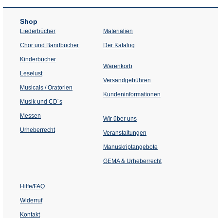
Shop
Liederbücher
Materialien
(Öffnet
Chor und Bandbücher
Der Katalog
in
einem
Kinderbücher
neuen
Warenkorb
Tab)
Leselust
Versandgebühren
Musicals / Oratorien
Kundeninformationen
Musik und CD´s
Messen
Wir über uns
Urheberrecht
(Öffnet
Veranstaltungen
in
einem
Manuskriptangebote
neuen
Tab)
GEMA & Urheberrecht
Hilfe/FAQ
Widerruf
Kontakt