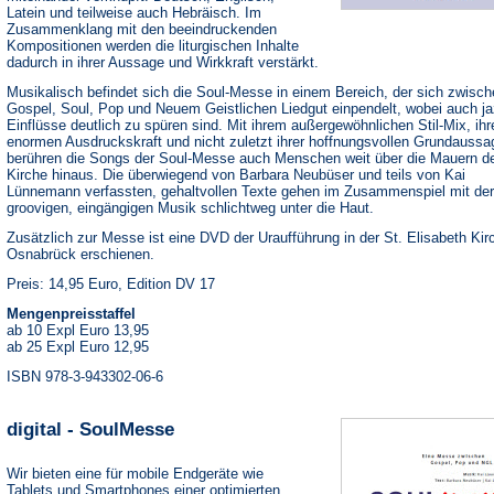
Latein und teilweise auch Hebräisch. Im
Zusammenklang mit den beeindruckenden
Kompositionen werden die liturgischen Inhalte
dadurch in ihrer Aussage und Wirkkraft verstärkt.
Musikalisch befindet sich die Soul-Messe in einem Bereich, der sich zwisc
Gospel, Soul, Pop und Neuem Geistlichen Liedgut einpendelt, wobei auch ja
Einflüsse deutlich zu spüren sind. Mit ihrem außergewöhnlichen Stil-Mix, ihr
enormen Ausdruckskraft und nicht zuletzt ihrer hoffnungsvollen Grundaussa
berühren die Songs der Soul-Messe auch Menschen weit über die Mauern d
Kirche hinaus. Die überwiegend von Barbara Neubüser und teils von Kai
Lünnemann verfassten, gehaltvollen Texte gehen im Zusammenspiel mit der
groovigen, eingängigen Musik schlichtweg unter die Haut.
Zusätzlich zur Messe ist eine DVD der Uraufführung in der St. Elisabeth Kir
Osnabrück erschienen.
Preis: 14,95 Euro, Edition DV 17
Mengenpreisstaffel
ab 10 Expl Euro 13,95
ab 25 Expl Euro 12,95
ISBN 978-3-943302-06-6
digital - SoulMesse
Wir bieten eine für mobile Endgeräte wie
Tablets und Smartphones einer optimierten