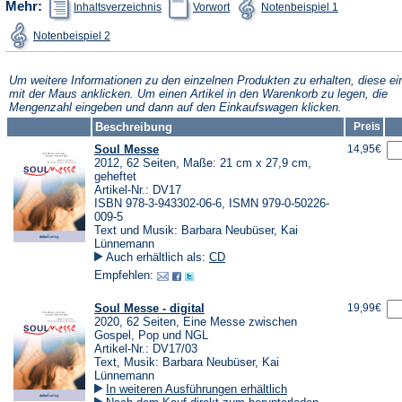
Mehr:
Inhaltsverzeichnis
Vorwort
Notenbeispiel 1
Tab)
in
in
in
einem
einem
einem
(Öffnet
Notenbeispiel 2
neuen
neuen
neuen
in
Tab)
Tab)
Tab)
einem
neuen
Tab)
Um weitere Informationen zu den einzelnen Produkten zu erhalten, diese ei
mit der Maus anklicken. Um einen Artikel in den Warenkorb zu legen, die
Mengenzahl eingeben und dann auf den Einkaufswagen klicken.
Beschreibung
Preis
Soul Messe
14,95€
2012, 62 Seiten, Maße: 21 cm x 27,9 cm,
geheftet
Artikel-Nr.: DV17
ISBN 978-3-943302-06-6, ISMN 979-0-50226-
009-5
Text und Musik: Barbara Neubüser, Kai
Lünnemann
Auch erhältlich als:
CD
Empfehlen:
Soul Messe - digital
19,99€
2020, 62 Seiten, Eine Messe zwischen
Gospel, Pop und NGL
Artikel-Nr.: DV17/03
Text, Musik: Barbara Neubüser, Kai
Lünnemann
In weiteren Ausführungen erhältlich
(Öffnet