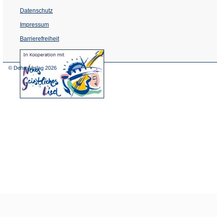
Datenschutz
Impressum
Barrierefreiheit
(Öffnet
in
einem
© Dehm Verlag
2026
neuen
Tab)