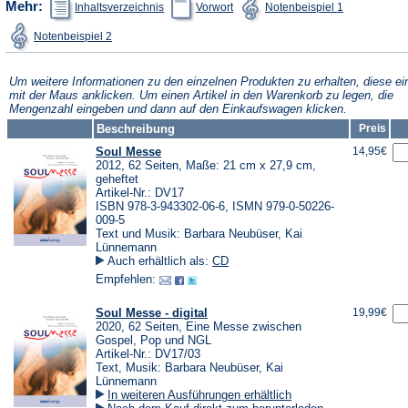
Mehr:
Inhaltsverzeichnis
Vorwort
Notenbeispiel 1
Tab)
in
in
in
einem
einem
einem
(Öffnet
Notenbeispiel 2
neuen
neuen
neuen
in
Tab)
Tab)
Tab)
einem
neuen
Tab)
Um weitere Informationen zu den einzelnen Produkten zu erhalten, diese ei
mit der Maus anklicken. Um einen Artikel in den Warenkorb zu legen, die
Mengenzahl eingeben und dann auf den Einkaufswagen klicken.
Beschreibung
Preis
Soul Messe
14,95€
2012, 62 Seiten, Maße: 21 cm x 27,9 cm,
geheftet
Artikel-Nr.: DV17
ISBN 978-3-943302-06-6, ISMN 979-0-50226-
009-5
Text und Musik: Barbara Neubüser, Kai
Lünnemann
Auch erhältlich als:
CD
Empfehlen:
Soul Messe - digital
19,99€
2020, 62 Seiten, Eine Messe zwischen
Gospel, Pop und NGL
Artikel-Nr.: DV17/03
Text, Musik: Barbara Neubüser, Kai
Lünnemann
In weiteren Ausführungen erhältlich
(Öffnet