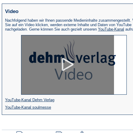
Video
Nachfolgend haben wir Ihnen passende Medieninhalte zusammengestellt.
Sie auf ein Video klicken, werden externe Inhalte und Daten von YouTube
(Öffne
nachgeladen. Gerne können Sie auch gezielt unseren
YouTube-Kanal
aufr
in
eine
neue
Tab)
(Öffnet
YouTube-Kanal Dehm Verlag
(Öffnet
in
YouTube-Kanal soulmesse
in
einem
einem
neuen
neuen
Tab)
(Öffnet
(Öffnet
(Öffnet