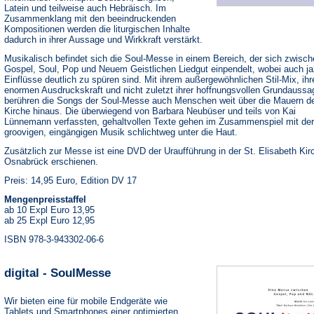
Latein und teilweise auch Hebräisch. Im
Zusammenklang mit den beeindruckenden
Kompositionen werden die liturgischen Inhalte
dadurch in ihrer Aussage und Wirkkraft verstärkt.
Musikalisch befindet sich die Soul-Messe in einem Bereich, der sich zwisc
Gospel, Soul, Pop und Neuem Geistlichen Liedgut einpendelt, wobei auch ja
Einflüsse deutlich zu spüren sind. Mit ihrem außergewöhnlichen Stil-Mix, ihr
enormen Ausdruckskraft und nicht zuletzt ihrer hoffnungsvollen Grundaussa
berühren die Songs der Soul-Messe auch Menschen weit über die Mauern d
Kirche hinaus. Die überwiegend von Barbara Neubüser und teils von Kai
Lünnemann verfassten, gehaltvollen Texte gehen im Zusammenspiel mit der
groovigen, eingängigen Musik schlichtweg unter die Haut.
Zusätzlich zur Messe ist eine DVD der Uraufführung in der St. Elisabeth Kir
Osnabrück erschienen.
Preis: 14,95 Euro, Edition DV 17
Mengenpreisstaffel
ab 10 Expl Euro 13,95
ab 25 Expl Euro 12,95
ISBN 978-3-943302-06-6
digital - SoulMesse
Wir bieten eine für mobile Endgeräte wie
Tablets und Smartphones einer optimierten