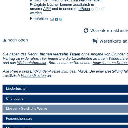
Nach dem Kauf direkt zum
herunterladen
.
in
Digitale Bücher können zusätzlich in
einem
(Öffnet
(Öffnet
unserer
APP
und in unserem
ePaper
genutzt
neuen
in
in
werden.
Tab)
einem
einem
Empfehlen:
neuen
neuen
Tab)
Tab)
Sie haben das Recht,
binnen vierzehn Tagen
ohne Angabe von Gründen d
Vertrag zu widerrufen. Hier finden Sie die
Einzelheiten zu Ihrem Widerrufsre
(Öffnet
und das
Widerrufsformular
. Bitte beachten Sie unsere
Hinweise zum Daten
in
einem
Alle Preise sind Endkunden-Preise inkl. ges. MwSt. Bei einer Bestellung fal
neuen
(Öffnet
zusätzlich
Versandkosten
an.
Tab)
in
einem
neuen
Liederbücher
Tab)
Chorbücher
Messen / Geistliche Werke
Frauenchorsätze