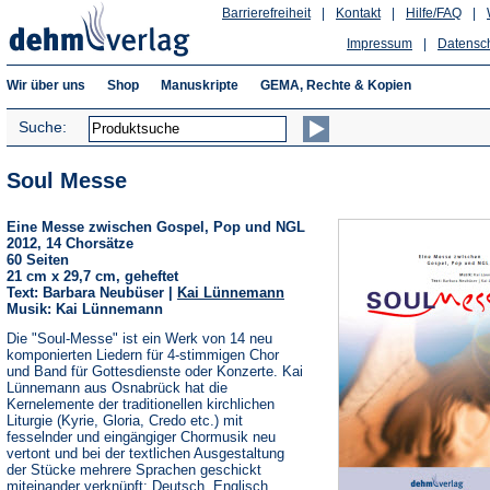
Barrierefreiheit
|
Kontakt
|
Hilfe/FAQ
|
Impressum
|
Datensc
Wir über uns
Shop
Manuskripte
GEMA, Rechte & Kopien
Suche:
Soul Messe
Eine Messe zwischen Gospel, Pop und NGL
2012, 14 Chorsätze
60 Seiten
21 cm x 29,7 cm, geheftet
Text: Barbara Neubüser |
Kai Lünnemann
Musik: Kai Lünnemann
Die "Soul-Messe" ist ein Werk von 14 neu
komponierten Liedern für 4-stimmigen Chor
und Band für Gottesdienste oder Konzerte. Kai
Lünnemann aus Osnabrück hat die
Kernelemente der traditionellen kirchlichen
Liturgie (Kyrie, Gloria, Credo etc.) mit
fesselnder und eingängiger Chormusik neu
vertont und bei der textlichen Ausgestaltung
der Stücke mehrere Sprachen geschickt
miteinander verknüpft: Deutsch, Englisch,