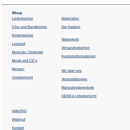
Shop
Liederbücher
Materialien
(Öffnet
Chor und Bandbücher
Der Katalog
in
einem
Kinderbücher
neuen
Warenkorb
Tab)
Leselust
Versandgebühren
Musicals / Oratorien
Kundeninformationen
Musik und CD´s
Messen
Wir über uns
Urheberrecht
(Öffnet
Veranstaltungen
in
einem
Manuskriptangebote
neuen
Tab)
GEMA & Urheberrecht
Hilfe/FAQ
Widerruf
Kontakt