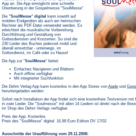
App an. Die App ermöglicht eine schnelle
Orientierung in der Gospelmesse "SoulMesse".
Die
"SoulMesse" digital
kann sowohl auf
mobilen Endgeräten als auch am heimischen
Rechner als PDF-Datei verwendet werden. Es
erleichtert die musikalische Vorbereitung,
Durchführung und Gestaltung von
Gottesdiensten und Konzerten. So sind die
230 Lieder des Buches jederzeit mobil und
überall einsetzbar - unterwegs, im
Gottesdienst, im Café oder zu Hause!
Die App zur "
SoulMesse
" bietet:
Einfaches Navigieren und Blättern
Auch offline verfügbar
Mit integrierter Suchfunktion
(Öffnet
Die Dehm Verlag App kann kostenlos in den App Stores von
Apple
und
Goog
in
heruntergeladen werden.
einem
neuen
Sofort nach Installation der App findet sich eine kostenfreie Testversion mit 
Tab)
in zwei Lieder. Die "Soulmesse" mit allen 14 Liedern ist direkt nach der Best
im Shop des Dehm Verlags verfügbar.
Preis der App: Kostenlos
Preis des "SoulMesse" digital: 16,99 Euro Edition DV 17/02
Ausschnitte der Uraufführung vom 29.11.2008: