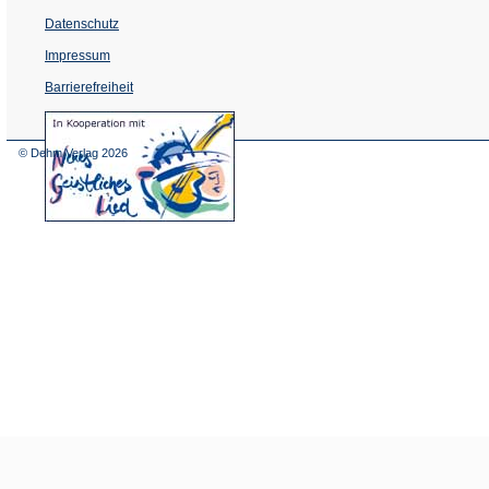
Datenschutz
Impressum
Barrierefreiheit
(Öffnet
in
einem
© Dehm Verlag
2026
neuen
Tab)