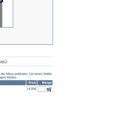
(Öffnet
iel 2
in
einem
neuen
Tab)
 der Maus anklicken. Um einen Artikel
gen klicken.
Preis
Menge
14,95€