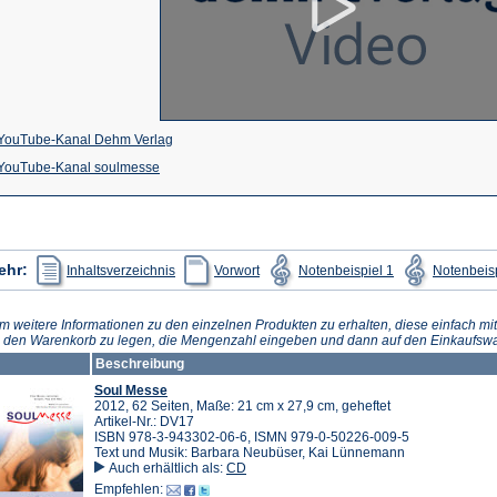
(Öffnet
YouTube-Kanal Dehm Verlag
(Öffnet
in
YouTube-Kanal soulmesse
in
einem
einem
neuen
neuen
Tab)
(Öffnet
(Öffnet
(Öffnet
ehr:
Inhaltsverzeichnis
Vorwort
Notenbeispiel 1
Notenbeisp
in
in
in
Tab)
einem
einem
einem
neuen
neuen
neuen
Tab)
Tab)
Tab)
m weitere Informationen zu den einzelnen Produkten zu erhalten, diese einfach mit
n den Warenkorb zu legen, die Mengenzahl eingeben und dann auf den Einkaufswa
Beschreibung
Soul Messe
2012, 62 Seiten, Maße: 21 cm x 27,9 cm, geheftet
Artikel-Nr.: DV17
ISBN 978-3-943302-06-6, ISMN 979-0-50226-009-5
Text und Musik: Barbara Neubüser, Kai Lünnemann
Auch erhältlich als:
CD
Empfehlen: