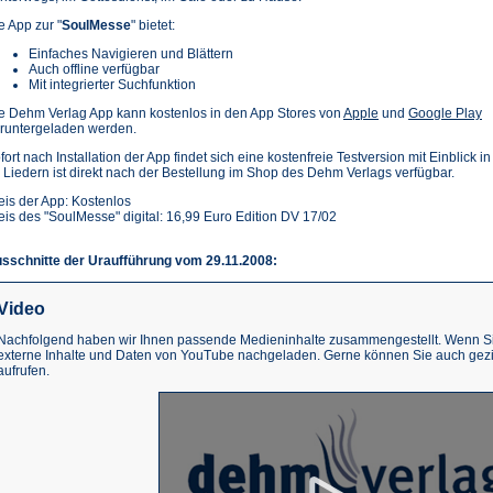
e App zur "
SoulMesse
" bietet:
Einfaches Navigieren und Blättern
Auch offline verfügbar
Mit integrierter Suchfunktion
(Öffnet
(Ö
e Dehm Verlag App kann kostenlos in den App Stores von
Apple
und
Google Play
in
in
runtergeladen werden.
einem
e
fort nach Installation der App findet sich eine kostenfreie Testversion mit Einblick i
neuen
n
 Liedern ist direkt nach der Bestellung im Shop des Dehm Verlags verfügbar.
Tab)
T
eis der App: Kostenlos
eis des "SoulMesse" digital: 16,99 Euro Edition DV 17/02
sschnitte der Uraufführung vom 29.11.2008:
Video
Nachfolgend haben wir Ihnen passende Medieninhalte zusammengestellt. Wenn Sie
externe Inhalte und Daten von YouTube nachgeladen. Gerne können Sie auch gez
aufrufen.