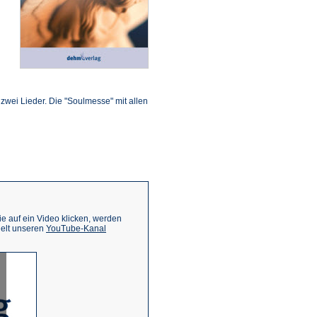
ffnet
inem
n zwei Lieder. Die "Soulmesse" mit allen
euen
ab)
 auf ein Video klicken, werden
(Öffnet
ielt unseren
YouTube-Kanal
in
einem
neuen
Tab)