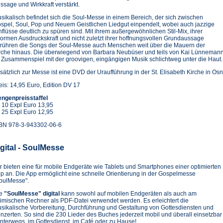
ssage und Wirkkraft verstärkt.
sikalisch befindet sich die Soul-Messe in einem Bereich, der sich zwischen
spel, Soul, Pop und Neuem Geistlichen Liedgut einpendelt, wobei auch jazzige
nflüsse deutlich zu spüren sind. Mit ihrem außergewöhnlichen Stil-Mix, ihrer
ormen Ausdruckskraft und nicht zuletzt ihrer hoffnungsvollen Grundaussage
rühren die Songs der Soul-Messe auch Menschen weit über die Mauern der
rche hinaus. Die überwiegend von Barbara Neubüser und teils von Kai Lünnemann 
 Zusammenspiel mit der groovigen, eingängigen Musik schlichtweg unter die Haut.
sätzlich zur Messe ist eine DVD der Uraufführung in der St. Elisabeth Kirche in Os
eis: 14,95 Euro, Edition DV 17
ngenpreisstaffel
 10 Expl Euro 13,95
 25 Expl Euro 12,95
BN 978-3-943302-06-6
igital - SoulMesse
r bieten eine für mobile Endgeräte wie Tablets und Smartphones einer optimierten
p an. Die App ermöglicht eine schnelle Orientierung in der Gospelmesse
oulMesse".
ie
"SoulMesse" digital
kann sowohl auf mobilen Endgeräten als auch am
imischen Rechner als PDF-Datei verwendet werden. Es erleichtert die
sikalische Vorbereitung, Durchführung und Gestaltung von Gottesdiensten und
nzerten. So sind die 230 Lieder des Buches jederzeit mobil und überall einsetzbar
unterwegs, im Gottesdienst, im Café oder zu Hause!