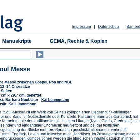
Impressum
|
Datenschutz
|
Barriere
Manuskripte
GEMA, Rechte & Kopien
oul Messe
ne Messe zwischen Gospel, Pop und NGL
12, 14 Chorsätze
 Seiten
 cm x 29,7 cm, geheftet
xt: Barbara Neubüser |
Kai Lünnemann
sik: Kai Lünnemann
e "Soul-Messe" ist ein Werk von 14 neu komponierten Liedern für 4-stimmigen
or und Band für Gottesdienste oder Konzerte. Kai Lünnemann aus Osnabrück hat
e Kernelemente der traditionellen kirchlichen Liturgie (Kyrie, Gloria, Credo etc.) mit
sselnder und eingängiger Chormusik neu vertont und bei der textlichen
sgestaltung der Stücke mehrere Sprachen geschickt miteinander verknüpft:
utsch, Englisch, Latein und teilweise auch Hebräisch. Im Zusammenklang mit den
eindruckenden Kompositionen werden die liturgischen Inhalte dadurch in ihrer