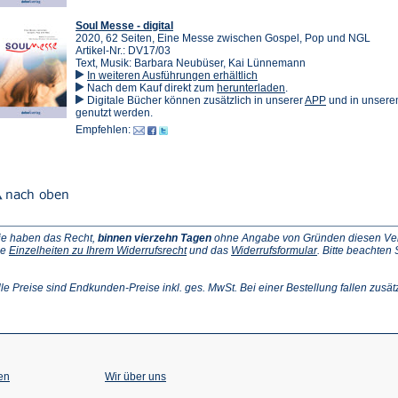
Soul Messe - digital
2020, 62 Seiten, Eine Messe zwischen Gospel, Pop und NGL
Artikel-Nr.: DV17/03
Text, Musik: Barbara Neubüser, Kai Lünnemann
In weiteren Ausführungen erhältlich
(Öffnet
Nach dem Kauf direkt zum
herunterladen
.
in
(Öffnet
Digitale Bücher können zusätzlich in unserer
APP
und in unser
einem
in
genutzt werden.
neuen
einem
Empfehlen:
Tab)
neuen
Tab)
ie haben das Recht,
binnen vierzehn Tagen
ohne Angabe von Gründen diesen Vertr
(Öffnet
(Öffnet
ie
Einzelheiten zu Ihrem Widerrufsrecht
und das
Widerrufsformular
. Bitte beachten
ffnet
in
in
einem
einem
inem
neuen
neuen
lle Preise sind Endkunden-Preise inkl. ges. MwSt. Bei einer Bestellung fallen zusät
euen
Tab)
Tab)
ab)
en
Wir über uns