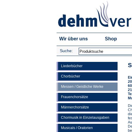
Wir über uns
Shop
Suche:
S
Liederbücher
Chorbücher
Ei
20
60
Messen / Geistliche Werke
21
Te
Frauenchorsätze
Mu
Di
Männerchorsätze
Ch
di
Chormusik in Einzelausgaben
fe
Au
De
Musicals / Oratorien
be