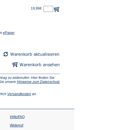
19,99€
(Öffnet
em
ePaper
in
einem
neuen
Tab)
ag zu widerrufen. Hier finden Sie
 Sie unsere
Hinweise zum Datenschutz
(Öffnet
zlich
Versandkosten
an.
in
einem
neuen
Tab)
Hilfe/FAQ
Widerruf