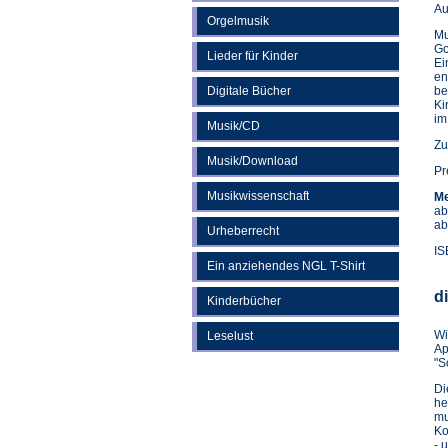
Au
Orgelmusik
Mu
Go
Lieder für Kinder
Ei
en
Digitale Bücher
be
Ki
im
Musik/CD
Zu
Musik/Download
Pr
Musikwissenschaft
Me
ab
ab
Urheberrecht
IS
Ein anziehendes NGL T-Shirt
d
Kinderbücher
Wi
Leselust
Ap
"S
D
he
mu
Ko
- 