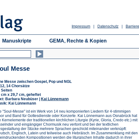
Impressum
|
Datenschutz
|
Barriere
Manuskripte
GEMA, Rechte & Kopien
oul Messe
ne Messe zwischen Gospel, Pop und NGL
12, 14 Chorsätze
 Seiten
 cm x 29,7 cm, geheftet
xt: Barbara Neubüser |
Kai Lünnemann
sik: Kai Lünnemann
e "Soul-Messe" ist ein Werk von 14 neu komponierten Liedern für 4-stimmigen
or und Band für Gottesdienste oder Konzerte. Kai Lünnemann aus Osnabrück hat
e Kernelemente der traditionellen kirchlichen Liturgie (Kyrie, Gloria, Credo etc.) mit
sselnder und eingängiger Chormusik neu vertont und bei der textlichen
sgestaltung der Stücke mehrere Sprachen geschickt miteinander verknüpft:
utsch, Englisch, Latein und teilweise auch Hebräisch. Im Zusammenklang mit den
eindruckenden Kompositionen werden die liturgischen Inhalte dadurch in ihrer