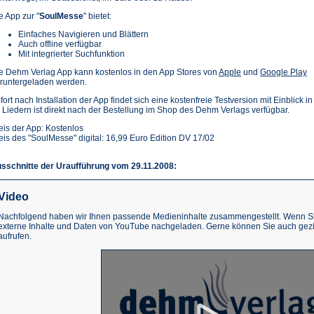
e App zur "
SoulMesse
" bietet:
Einfaches Navigieren und Blättern
Auch offline verfügbar
Mit integrierter Suchfunktion
(Öffnet
(Ö
e Dehm Verlag App kann kostenlos in den App Stores von
Apple
und
Google Play
in
in
runtergeladen werden.
einem
e
fort nach Installation der App findet sich eine kostenfreie Testversion mit Einblick i
neuen
n
 Liedern ist direkt nach der Bestellung im Shop des Dehm Verlags verfügbar.
Tab)
T
eis der App: Kostenlos
eis des "SoulMesse" digital: 16,99 Euro Edition DV 17/02
sschnitte der Uraufführung vom 29.11.2008:
Video
Nachfolgend haben wir Ihnen passende Medieninhalte zusammengestellt. Wenn Sie
externe Inhalte und Daten von YouTube nachgeladen. Gerne können Sie auch gez
aufrufen.