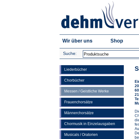
Wir über uns
Shop
Suche:
S
Liederbücher
Chorbücher
Ei
20
60
Messen / Geistliche Werke
21
Te
Frauenchorsätze
Mu
Di
Männerchorsätze
Ch
di
Chormusik in Einzelausgaben
fe
Au
De
Musicals / Oratorien
be