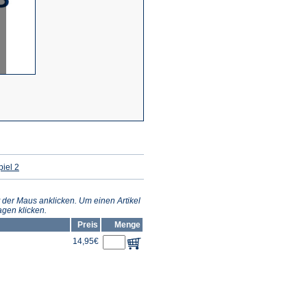
(Öffnet
iel 2
in
einem
neuen
Tab)
 der Maus anklicken. Um einen Artikel
gen klicken.
Preis
Menge
14,95€