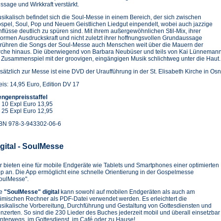
ssage und Wirkkraft verstärkt.
sikalisch befindet sich die Soul-Messe in einem Bereich, der sich zwischen
spel, Soul, Pop und Neuem Geistlichen Liedgut einpendelt, wobei auch jazzige
nflüsse deutlich zu spüren sind. Mit ihrem außergewöhnlichen Stil-Mix, ihrer
ormen Ausdruckskraft und nicht zuletzt ihrer hoffnungsvollen Grundaussage
rühren die Songs der Soul-Messe auch Menschen weit über die Mauern der
rche hinaus. Die überwiegend von Barbara Neubüser und teils von Kai Lünnemann 
 Zusammenspiel mit der groovigen, eingängigen Musik schlichtweg unter die Haut.
sätzlich zur Messe ist eine DVD der Uraufführung in der St. Elisabeth Kirche in Os
eis: 14,95 Euro, Edition DV 17
ngenpreisstaffel
 10 Expl Euro 13,95
 25 Expl Euro 12,95
BN 978-3-943302-06-6
igital - SoulMesse
r bieten eine für mobile Endgeräte wie Tablets und Smartphones einer optimierten
p an. Die App ermöglicht eine schnelle Orientierung in der Gospelmesse
oulMesse".
ie
"SoulMesse" digital
kann sowohl auf mobilen Endgeräten als auch am
imischen Rechner als PDF-Datei verwendet werden. Es erleichtert die
sikalische Vorbereitung, Durchführung und Gestaltung von Gottesdiensten und
nzerten. So sind die 230 Lieder des Buches jederzeit mobil und überall einsetzbar
unterwegs, im Gottesdienst, im Café oder zu Hause!