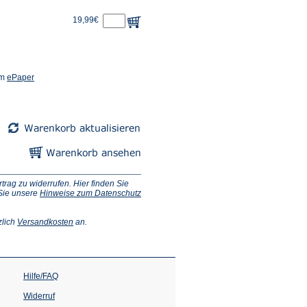
19,99€
(Öffnet
em
ePaper
in
einem
neuen
Tab)
ag zu widerrufen. Hier finden Sie
 Sie unsere
Hinweise zum Datenschutz
(Öffnet
zlich
Versandkosten
an.
in
einem
neuen
Tab)
Hilfe/FAQ
Widerruf