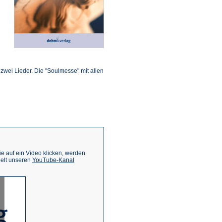
ffnet
inem
n zwei Lieder. Die "Soulmesse" mit allen
euen
ab)
 auf ein Video klicken, werden
(Öffnet
ielt unseren
YouTube-Kanal
in
einem
neuen
Tab)