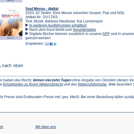
Soul Messe - digital
2020, 62 Seiten, Eine Messe zwischen Gospel, Pop und NGL
Artikel-Nr.: DV17/03
Text, Musik: Barbara Neubüser, Kai Lünnemann
In weiteren Ausführungen erhältlich
(Öffnet
Nach dem Kauf direkt zum
herunterladen
.
in
(Öffnet
Digitale Bücher können zusätzlich in unserer
APP
und in unser
einem
in
genutzt werden.
neuen
einem
Empfehlen:
Tab)
neuen
Tab)
ie haben das Recht,
binnen vierzehn Tagen
ohne Angabe von Gründen diesen Vertr
(Öffnet
(Öffnet
ie
Einzelheiten zu Ihrem Widerrufsrecht
und das
Widerrufsformular
. Bitte beachten
ffnet
in
in
einem
einem
inem
neuen
neuen
lle Preise sind Endkunden-Preise inkl. ges. MwSt. Bei einer Bestellung fallen zusät
euen
Tab)
Tab)
ab)
en
Wir über uns