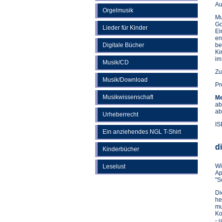
Au
Orgelmusik
Mu
Go
Lieder für Kinder
Ei
en
Digitale Bücher
be
Ki
im
Musik/CD
Zu
Musik/Download
Pr
Musikwissenschaft
Me
ab
ab
Urheberrecht
IS
Ein anziehendes NGL T-Shirt
d
Kinderbücher
Wi
Leselust
Ap
"S
D
he
mu
Ko
- 