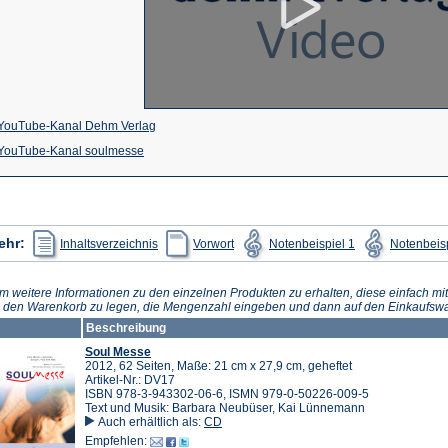
(Öffnet
YouTube-Kanal Dehm Verlag
(Öffnet
in
YouTube-Kanal soulmesse
in
einem
einem
neuen
neuen
Tab)
(Öffnet
(Öffnet
(Öffnet
ehr:
Inhaltsverzeichnis
Vorwort
Notenbeispiel 1
Notenbeisp
in
in
in
Tab)
einem
einem
einem
neuen
neuen
neuen
Tab)
Tab)
Tab)
m weitere Informationen zu den einzelnen Produkten zu erhalten, diese einfach mit
n den Warenkorb zu legen, die Mengenzahl eingeben und dann auf den Einkaufswa
Beschreibung
Soul Messe
2012, 62 Seiten, Maße: 21 cm x 27,9 cm, geheftet
Artikel-Nr.: DV17
ISBN 978-3-943302-06-6, ISMN 979-0-50226-009-5
Text und Musik: Barbara Neubüser, Kai Lünnemann
Auch erhältlich als:
CD
Empfehlen: