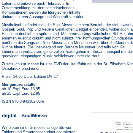
Latein und teilweise auch Hebräisch. Im
Zusammenklang mit den beeindruckenden
Kompositionen werden die liturgischen Inhalte
dadurch in ihrer Aussage und Wirkkraft verstärkt.
Musikalisch befindet sich die Soul-Messe in einem Bereich, der sich zwisc
Gospel, Soul, Pop und Neuem Geistlichen Liedgut einpendelt, wobei auch ja
Einflüsse deutlich zu spüren sind. Mit ihrem außergewöhnlichen Stil-Mix, ihr
enormen Ausdruckskraft und nicht zuletzt ihrer hoffnungsvollen Grundaussa
berühren die Songs der Soul-Messe auch Menschen weit über die Mauern d
Kirche hinaus. Die überwiegend von Barbara Neubüser und teils von Kai
Lünnemann verfassten, gehaltvollen Texte gehen im Zusammenspiel mit der
groovigen, eingängigen Musik schlichtweg unter die Haut.
Zusätzlich zur Messe ist eine DVD der Uraufführung in der St. Elisabeth Kir
Osnabrück erschienen.
Preis: 14,95 Euro, Edition DV 17
Mengenpreisstaffel
ab 10 Expl Euro 13,95
ab 25 Expl Euro 12,95
ISBN 978-3-943302-06-6
digital - SoulMesse
Wir bieten eine für mobile Endgeräte wie
Tablets und Smartphones einer optimierten