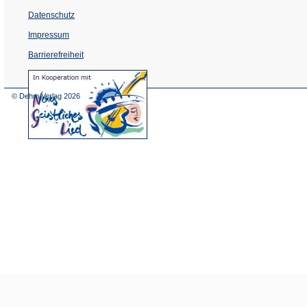
Datenschutz
Impressum
Barrierefreiheit
(Öffnet
in
einem
© Dehm Verlag
2026
neuen
Tab)