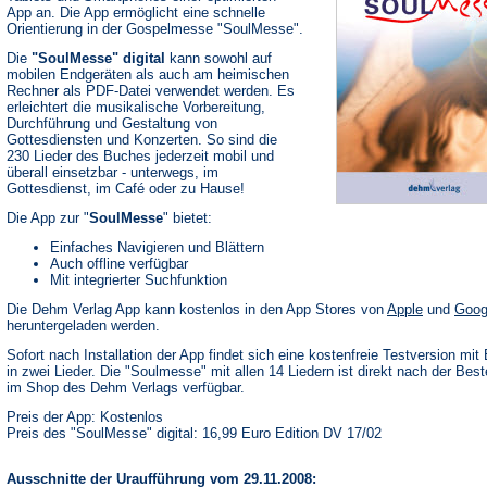
App an. Die App ermöglicht eine schnelle
Orientierung in der Gospelmesse "SoulMesse".
Die
"SoulMesse" digital
kann sowohl auf
mobilen Endgeräten als auch am heimischen
Rechner als PDF-Datei verwendet werden. Es
erleichtert die musikalische Vorbereitung,
Durchführung und Gestaltung von
Gottesdiensten und Konzerten. So sind die
230 Lieder des Buches jederzeit mobil und
überall einsetzbar - unterwegs, im
Gottesdienst, im Café oder zu Hause!
Die App zur "
SoulMesse
" bietet:
Einfaches Navigieren und Blättern
Auch offline verfügbar
Mit integrierter Suchfunktion
(Öffnet
Die Dehm Verlag App kann kostenlos in den App Stores von
Apple
und
Goog
in
heruntergeladen werden.
einem
neuen
Sofort nach Installation der App findet sich eine kostenfreie Testversion mit 
Tab)
in zwei Lieder. Die "Soulmesse" mit allen 14 Liedern ist direkt nach der Best
im Shop des Dehm Verlags verfügbar.
Preis der App: Kostenlos
Preis des "SoulMesse" digital: 16,99 Euro Edition DV 17/02
Ausschnitte der Uraufführung vom 29.11.2008: