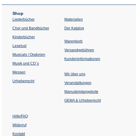
Shop
Liederbücher
Materialien
(Öffnet
Chor und Bandbücher
Der Katalog
in
einem
Kinderbücher
neuen
Warenkorb
Tab)
Leselust
Versandgebühren
Musicals / Oratorien
Kundeninformationen
Musik und CD´s
Messen
Wir über uns
Urheberrecht
(Öffnet
Veranstaltungen
in
einem
Manuskriptangebote
neuen
Tab)
GEMA & Urheberrecht
Hilfe/FAQ
Widerruf
Kontakt