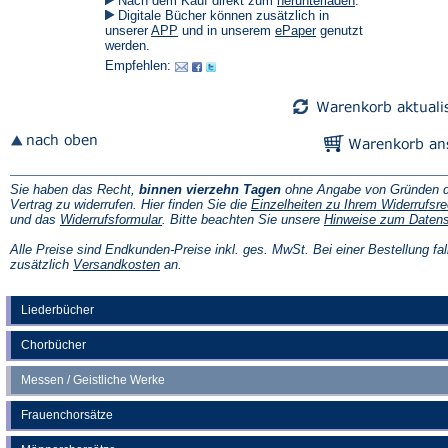
Nach dem Kauf direkt zum
herunterladen
.
in
Digitale Bücher können zusätzlich in
einem
(Öffnet
(Öffnet
unserer
APP
und in unserem
ePaper
genutzt
neuen
in
in
werden.
Tab)
einem
einem
Empfehlen:
neuen
neuen
Tab)
Tab)
Sie haben das Recht,
binnen vierzehn Tagen
ohne Angabe von Gründen d
Vertrag zu widerrufen. Hier finden Sie die
Einzelheiten zu Ihrem Widerrufsre
(Öffnet
und das
Widerrufsformular
. Bitte beachten Sie unsere
Hinweise zum Daten
in
einem
Alle Preise sind Endkunden-Preise inkl. ges. MwSt. Bei einer Bestellung fal
neuen
(Öffnet
zusätzlich
Versandkosten
an.
Tab)
in
einem
neuen
Liederbücher
Tab)
Chorbücher
Messen / Geistliche Werke
Frauenchorsätze