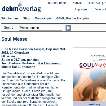
Barrierefreiheit
|
Kontakt
|
Hilfe/FAQ
|
Impressum
|
Datensc
Wir über uns
Shop
Manuskripte
GEMA, Rechte & Kopien
Suche:
Soul Messe
Eine Messe zwischen Gospel, Pop und NGL
2012, 14 Chorsätze
60 Seiten
21 cm x 29,7 cm, geheftet
Text: Barbara Neubüser |
Kai Lünnemann
Musik: Kai Lünnemann
Die "Soul-Messe" ist ein Werk von 14 neu
komponierten Liedern für 4-stimmigen Chor
und Band für Gottesdienste oder Konzerte. Kai
Lünnemann aus Osnabrück hat die
Kernelemente der traditionellen kirchlichen
Liturgie (Kyrie, Gloria, Credo etc.) mit
fesselnder und eingängiger Chormusik neu
vertont und bei der textlichen Ausgestaltung
der Stücke mehrere Sprachen geschickt
miteinander verknüpft: Deutsch, Englisch,