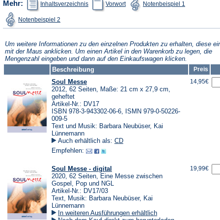
Mehr:
Inhaltsverzeichnis
Vorwort
Notenbeispiel 1
Tab)
in
in
in
einem
einem
einem
(Öffnet
Notenbeispiel 2
neuen
neuen
neuen
in
Tab)
Tab)
Tab)
einem
neuen
Tab)
Um weitere Informationen zu den einzelnen Produkten zu erhalten, diese ei
mit der Maus anklicken. Um einen Artikel in den Warenkorb zu legen, die
Mengenzahl eingeben und dann auf den Einkaufswagen klicken.
Beschreibung
Preis
Soul Messe
14,95€
2012, 62 Seiten, Maße: 21 cm x 27,9 cm,
geheftet
Artikel-Nr.: DV17
ISBN 978-3-943302-06-6, ISMN 979-0-50226-
009-5
Text und Musik: Barbara Neubüser, Kai
Lünnemann
Auch erhältlich als:
CD
Empfehlen:
Soul Messe - digital
19,99€
2020, 62 Seiten, Eine Messe zwischen
Gospel, Pop und NGL
Artikel-Nr.: DV17/03
Text, Musik: Barbara Neubüser, Kai
Lünnemann
In weiteren Ausführungen erhältlich
(Öffnet