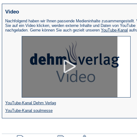
Video
Nachfolgend haben wir Ihnen passende Medieninhalte zusammengestellt.
Sie auf ein Video klicken, werden externe Inhalte und Daten von YouTube
(Öffne
nachgeladen. Gerne können Sie auch gezielt unseren
YouTube-Kanal
aufr
in
eine
neue
Tab)
(Öffnet
YouTube-Kanal Dehm Verlag
(Öffnet
in
YouTube-Kanal soulmesse
in
einem
einem
neuen
neuen
Tab)
(Öffnet
(Öffnet
(Öffnet