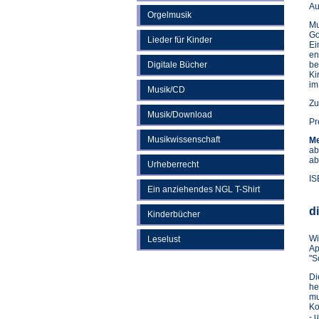
Au
Orgelmusik
Mu
Go
Lieder für Kinder
Ei
en
Digitale Bücher
be
Ki
im
Musik/CD
Zu
Musik/Download
Pr
Musikwissenschaft
Me
ab
ab
Urheberrecht
IS
Ein anziehendes NGL T-Shirt
d
Kinderbücher
Wi
Leselust
Ap
"S
D
he
mu
Ko
- 