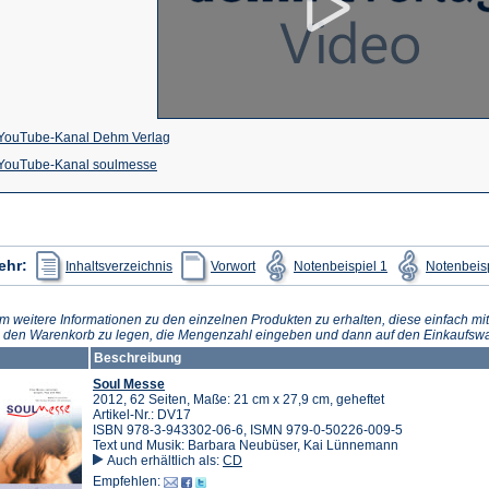
(Öffnet
YouTube-Kanal Dehm Verlag
(Öffnet
in
YouTube-Kanal soulmesse
in
einem
einem
neuen
neuen
Tab)
(Öffnet
(Öffnet
(Öffnet
ehr:
Inhaltsverzeichnis
Vorwort
Notenbeispiel 1
Notenbeisp
in
in
in
Tab)
einem
einem
einem
neuen
neuen
neuen
Tab)
Tab)
Tab)
m weitere Informationen zu den einzelnen Produkten zu erhalten, diese einfach mit
n den Warenkorb zu legen, die Mengenzahl eingeben und dann auf den Einkaufswa
Beschreibung
Soul Messe
2012, 62 Seiten, Maße: 21 cm x 27,9 cm, geheftet
Artikel-Nr.: DV17
ISBN 978-3-943302-06-6, ISMN 979-0-50226-009-5
Text und Musik: Barbara Neubüser, Kai Lünnemann
Auch erhältlich als:
CD
Empfehlen: