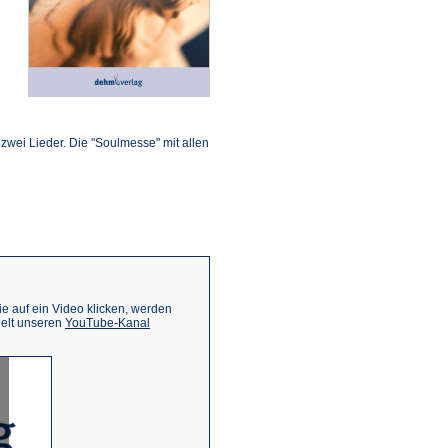
ffnet
inem
n zwei Lieder. Die "Soulmesse" mit allen
euen
ab)
 auf ein Video klicken, werden
(Öffnet
ielt unseren
YouTube-Kanal
in
einem
neuen
Tab)