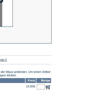
(Öffnet
iel 2
in
einem
neuen
Tab)
 der Maus anklicken. Um einen Artikel
gen klicken.
Preis
Menge
14,95€