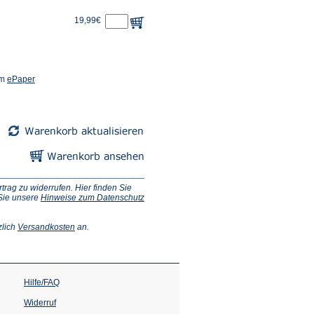
19,99€
(Öffnet
em
ePaper
in
einem
neuen
Tab)
ag zu widerrufen. Hier finden Sie
 Sie unsere
Hinweise zum Datenschutz
(Öffnet
zlich
Versandkosten
an.
in
einem
neuen
Tab)
Hilfe/FAQ
Widerruf