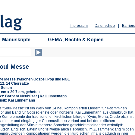
Impressum
|
Datenschutz
|
Barriere
Manuskripte
GEMA, Rechte & Kopien
oul Messe
ne Messe zwischen Gospel, Pop und NGL
12, 14 Chorsätze
 Seiten
 cm x 29,7 cm, geheftet
xt: Barbara Neubüser |
Kai Lünnemann
sik: Kai Lünnemann
e "Soul-Messe" ist ein Werk von 14 neu komponierten Liedern für 4-stimmigen
or und Band für Gottesdienste oder Konzerte. Kai Lünnemann aus Osnabrück hat
e Kernelemente der traditionellen kirchlichen Liturgie (Kyrie, Gloria, Credo etc.) mit
sselnder und eingängiger Chormusik neu vertont und bei der textlichen
sgestaltung der Stücke mehrere Sprachen geschickt miteinander verknüpft:
utsch, Englisch, Latein und teilweise auch Hebräisch. Im Zusammenklang mit den
eindruckenden Kompositionen werden die liturgischen Inhalte dadurch in ihrer