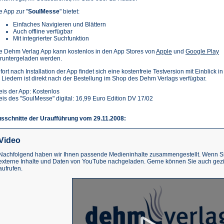
e App zur "
SoulMesse
" bietet:
Einfaches Navigieren und Blättern
Auch offline verfügbar
Mit integrierter Suchfunktion
(Öffnet
(Ö
e Dehm Verlag App kann kostenlos in den App Stores von
Apple
und
Google Play
in
in
runtergeladen werden.
einem
e
fort nach Installation der App findet sich eine kostenfreie Testversion mit Einblick i
neuen
n
 Liedern ist direkt nach der Bestellung im Shop des Dehm Verlags verfügbar.
Tab)
T
eis der App: Kostenlos
eis des "SoulMesse" digital: 16,99 Euro Edition DV 17/02
sschnitte der Uraufführung vom 29.11.2008:
Video
Nachfolgend haben wir Ihnen passende Medieninhalte zusammengestellt. Wenn Sie
externe Inhalte und Daten von YouTube nachgeladen. Gerne können Sie auch gez
aufrufen.