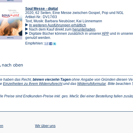
Soul Messe - digital
2020, 62 Seiten, Eine Messe zwischen Gospel, Pop und NGL
Artikel-Nr.: DV17/03
Text, Musik: Barbara Neubüser, Kai Lünnemann
In weiteren Ausführungen erhältlich
(Öffnet
Nach dem Kauf direkt zum
herunterladen
.
in
(Öffnet
Digitale Bücher können zusätzlich in unserer
APP
und in unser
einem
in
genutzt werden.
neuen
einem
Empfehlen:
Tab)
neuen
Tab)
ie haben das Recht,
binnen vierzehn Tagen
ohne Angabe von Gründen diesen Vertr
(Öffnet
(Öffnet
ie
Einzelheiten zu Ihrem Widerrufsrecht
und das
Widerrufsformular
. Bitte beachten
ffnet
in
in
einem
einem
inem
neuen
neuen
lle Preise sind Endkunden-Preise inkl. ges. MwSt. Bei einer Bestellung fallen zusät
euen
Tab)
Tab)
ab)
en
Wir über uns