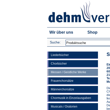
Wir über uns
Shop
Suche:
S
Liederbücher
Chorbücher
Ei
20
60
Messen / Geistliche Werke
21
Te
Frauenchorsätze
Mu
Di
Männerchorsätze
Ch
di
Chormusik in Einzelausgaben
fe
Au
De
Musicals / Oratorien
be