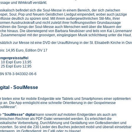
ssage und Wirkkraft verstärkt.
sikalisch befindet sich die Soul-Messe in einem Bereich, der sich zwischen
spel, Soul, Pop und Neuem Geistlichen Liedgut einpendelt, wobei auch jazzige
nflüsse deutlich zu spüren sind. Mit ihrem außergewöhnlichen Stil-Mix, ihrer
ormen Ausdruckskraft und nicht zuletzt ihrer hoffnungsvollen Grundaussage
rühren die Songs der Soul-Messe auch Menschen weit über die Mauern der
rche hinaus. Die überwiegend von Barbara Neubüser und teils von Kai Lünnemann 
 Zusammenspiel mit der groovigen, eingängigen Musik schlichtweg unter die Haut.
sätzlich zur Messe ist eine DVD der Uraufführung in der St. Elisabeth Kirche in Os
eis: 14,95 Euro, Edition DV 17
ngenpreisstaffel
 10 Expl Euro 13,95
 25 Expl Euro 12,95
BN 978-3-943302-06-6
igital - SoulMesse
r bieten eine für mobile Endgeräte wie Tablets und Smartphones einer optimierten
p an. Die App ermöglicht eine schnelle Orientierung in der Gospelmesse
oulMesse".
ie
"SoulMesse" digital
kann sowohl auf mobilen Endgeräten als auch am
imischen Rechner als PDF-Datei verwendet werden. Es erleichtert die
sikalische Vorbereitung, Durchführung und Gestaltung von Gottesdiensten und
nzerten. So sind die 230 Lieder des Buches jederzeit mobil und überall einsetzbar
unterwegs, im Gottesdienst, im Café oder zu Hause!