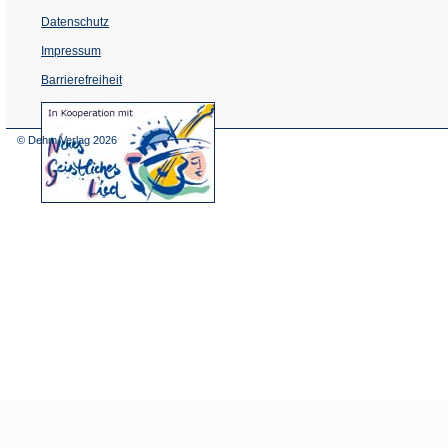
Datenschutz
Impressum
Barrierefreiheit
(Öffnet
in
einem
© Dehm Verlag
2026
neuen
Tab)