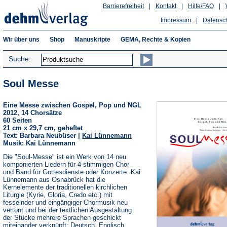
Barrierefreiheit
|
Kontakt
|
Hilfe/FAQ
|
Impressum
|
Datensc
Wir über uns
Shop
Manuskripte
GEMA, Rechte & Kopien
Suche:
Soul Messe
Eine Messe zwischen Gospel, Pop und NGL
2012, 14 Chorsätze
60 Seiten
21 cm x 29,7 cm, geheftet
Text: Barbara Neubüser |
Kai Lünnemann
Musik: Kai Lünnemann
Die "Soul-Messe" ist ein Werk von 14 neu
komponierten Liedern für 4-stimmigen Chor
und Band für Gottesdienste oder Konzerte. Kai
Lünnemann aus Osnabrück hat die
Kernelemente der traditionellen kirchlichen
Liturgie (Kyrie, Gloria, Credo etc.) mit
fesselnder und eingängiger Chormusik neu
vertont und bei der textlichen Ausgestaltung
der Stücke mehrere Sprachen geschickt
miteinander verknüpft: Deutsch, Englisch,