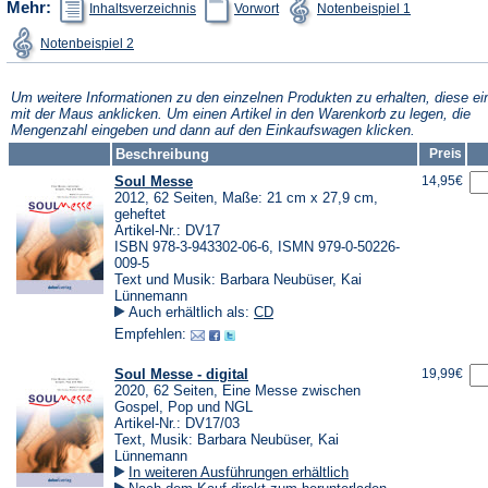
Mehr:
Inhaltsverzeichnis
Vorwort
Notenbeispiel 1
Tab)
in
in
in
einem
einem
einem
(Öffnet
Notenbeispiel 2
neuen
neuen
neuen
in
Tab)
Tab)
Tab)
einem
neuen
Tab)
Um weitere Informationen zu den einzelnen Produkten zu erhalten, diese ei
mit der Maus anklicken. Um einen Artikel in den Warenkorb zu legen, die
Mengenzahl eingeben und dann auf den Einkaufswagen klicken.
Beschreibung
Preis
Soul Messe
14,95€
2012, 62 Seiten, Maße: 21 cm x 27,9 cm,
geheftet
Artikel-Nr.: DV17
ISBN 978-3-943302-06-6, ISMN 979-0-50226-
009-5
Text und Musik: Barbara Neubüser, Kai
Lünnemann
Auch erhältlich als:
CD
Empfehlen:
Soul Messe - digital
19,99€
2020, 62 Seiten, Eine Messe zwischen
Gospel, Pop und NGL
Artikel-Nr.: DV17/03
Text, Musik: Barbara Neubüser, Kai
Lünnemann
In weiteren Ausführungen erhältlich
(Öffnet