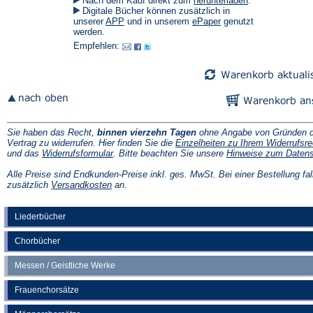
Nach dem Kauf direkt zum
herunterladen
.
in
Digitale Bücher können zusätzlich in
einem
(Öffnet
(Öffnet
unserer
APP
und in unserem
ePaper
genutzt
neuen
in
in
werden.
Tab)
einem
einem
Empfehlen:
neuen
neuen
Tab)
Tab)
Sie haben das Recht,
binnen vierzehn Tagen
ohne Angabe von Gründen d
Vertrag zu widerrufen. Hier finden Sie die
Einzelheiten zu Ihrem Widerrufsre
(Öffnet
und das
Widerrufsformular
. Bitte beachten Sie unsere
Hinweise zum Daten
in
einem
Alle Preise sind Endkunden-Preise inkl. ges. MwSt. Bei einer Bestellung fal
neuen
(Öffnet
zusätzlich
Versandkosten
an.
Tab)
in
einem
neuen
Liederbücher
Tab)
Chorbücher
Messen / Geistliche Werke
Frauenchorsätze