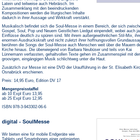
Latein und teilweise auch Hebräisch. Im
Zusammenklang mit den beeindruckenden
Kompositionen werden die liturgischen Inhalte
dadurch in ihrer Aussage und Wirkkraft verstärkt.
Musikalisch befindet sich die Soul-Messe in einem Bereich, der sich zwisc
Gospel, Soul, Pop und Neuem Geistlichen Liedgut einpendelt, wobei auch ja
Einflüsse deutlich zu spüren sind. Mit ihrem außergewöhnlichen Stil-Mix, ihr
enormen Ausdruckskraft und nicht zuletzt ihrer hoffnungsvollen Grundaussa
berühren die Songs der Soul-Messe auch Menschen weit über die Mauern d
Kirche hinaus. Die überwiegend von Barbara Neubüser und teils von Kai
Lünnemann verfassten, gehaltvollen Texte gehen im Zusammenspiel mit der
groovigen, eingängigen Musik schlichtweg unter die Haut.
Zusätzlich zur Messe ist eine DVD der Uraufführung in der St. Elisabeth Kir
Osnabrück erschienen.
Preis: 14,95 Euro, Edition DV 17
Mengenpreisstaffel
ab 10 Expl Euro 13,95
ab 25 Expl Euro 12,95
ISBN 978-3-943302-06-6
digital - SoulMesse
Wir bieten eine für mobile Endgeräte wie
Tablets und Smartphones einer optimierten