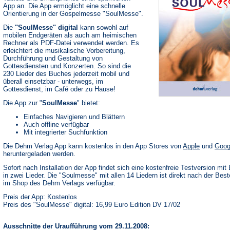
App an. Die App ermöglicht eine schnelle
Orientierung in der Gospelmesse "SoulMesse".
Die
"SoulMesse" digital
kann sowohl auf
mobilen Endgeräten als auch am heimischen
Rechner als PDF-Datei verwendet werden. Es
erleichtert die musikalische Vorbereitung,
Durchführung und Gestaltung von
Gottesdiensten und Konzerten. So sind die
230 Lieder des Buches jederzeit mobil und
überall einsetzbar - unterwegs, im
Gottesdienst, im Café oder zu Hause!
Die App zur "
SoulMesse
" bietet:
Einfaches Navigieren und Blättern
Auch offline verfügbar
Mit integrierter Suchfunktion
(Öffnet
Die Dehm Verlag App kann kostenlos in den App Stores von
Apple
und
Goog
in
heruntergeladen werden.
einem
neuen
Sofort nach Installation der App findet sich eine kostenfreie Testversion mit 
Tab)
in zwei Lieder. Die "Soulmesse" mit allen 14 Liedern ist direkt nach der Best
im Shop des Dehm Verlags verfügbar.
Preis der App: Kostenlos
Preis des "SoulMesse" digital: 16,99 Euro Edition DV 17/02
Ausschnitte der Uraufführung vom 29.11.2008: