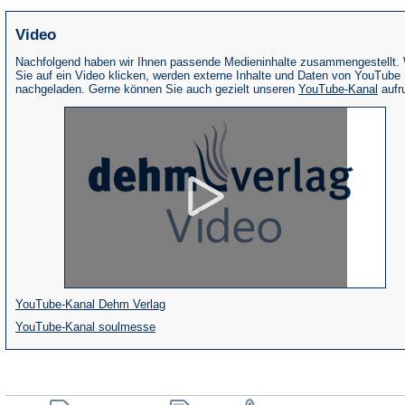
Video
Nachfolgend haben wir Ihnen passende Medieninhalte zusammengestellt.
Sie auf ein Video klicken, werden externe Inhalte und Daten von YouTube
(Öffne
nachgeladen. Gerne können Sie auch gezielt unseren
YouTube-Kanal
aufr
in
eine
neue
Tab)
(Öffnet
YouTube-Kanal Dehm Verlag
(Öffnet
in
YouTube-Kanal soulmesse
in
einem
einem
neuen
neuen
Tab)
(Öffnet
(Öffnet
(Öffnet