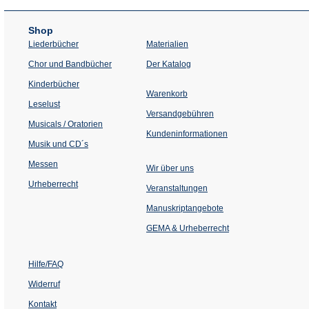
Shop
Liederbücher
Materialien
(Öffnet
Chor und Bandbücher
Der Katalog
in
einem
Kinderbücher
neuen
Warenkorb
Tab)
Leselust
Versandgebühren
Musicals / Oratorien
Kundeninformationen
Musik und CD´s
Messen
Wir über uns
Urheberrecht
(Öffnet
Veranstaltungen
in
einem
Manuskriptangebote
neuen
Tab)
GEMA & Urheberrecht
Hilfe/FAQ
Widerruf
Kontakt