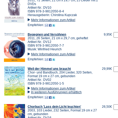
2012, 72 Seiten, 21 cm x 29,7 cm, 25 Lieder mit 2
DVDs
Artikel-Nr.: DV10
ISBN 978-3-9812050-8-4
Herausgeberin: Chirstina Kupczak
Mehr Informationen zum Artikel
Empfehlen:
Begegnen und Versöhnen
9,95€
2011, 26 Seiten, 21 cm x 29,7 cm, geheftet
Artikel-Nr.: DV12
ISBN 978-3-9812050-7-7
Musik: Winfried Heurich
Mehr Informationen zum Artikel
Empfehlen:
Weil der Himmel uns braucht
29,99€
Chor- und Bandbuch, 204 Lieder, 320 Seiten,
Format 19 cm x 27 cm, gebunden
Artikel-Nr.: DV02
ISBN 978-3-9812050-1-5
Mehr Informationen zum Artikel
In weiteren Ausführungen erhältlich
Empfehlen:
Chorbuch 'Lass dein Licht leuchten'
26,50€
2003, 103 Lieder, 232 Seiten, Format 19 cm x 27
cm, gebunden
Artikel-Nr.: DV16