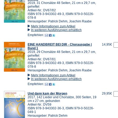
2019, 31 Chorsätze 48 Seiten, 21 cm x 29,7 cm,
geheftet
Artikel-Nr.: DV67/02
ISBN 978-3-943302-49-3, ISMN 979-0-50226-
078-8
Herausgeber: Patrick Dehm, Joachim Raabe
Mehr Informationen zum Artikel
In weiteren Ausführungen erhältlich
Empfehlen:
EINE HANDBREIT BEI DIR - Chorausgabe |
14,95€
Band 1
2019, 29 Chorsätze 48 Seiten, 21 cm x 29,7 cm,
geheftet
Artikel-Nr.: DV67/01
ISBN 978-3-943302-49-3, ISMN 979-0-50226-
078-8
Herausgeber: Patrick Dehm, Joachim Raabe
Mehr Informationen zum Artikel
In weiteren Ausführungen erhältlich
Empfehlen:
Und dann kam der Morgen
29,95€
2017, 142 Lieder und Chorsätze, 300 Seiten, 19
cm x 27 cm, gebunden
Artikel-Nr.: DV59
ISBN 978-3-943302-36-3, ISMN 979-0-50226-
049-1
Herausgeber: Patrick Dehm