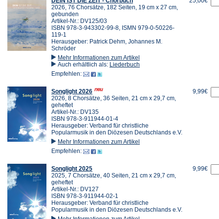
DEIN IST DIE ZEIT - Chorbuch
25,00€
2026, 76 Chorsätze, 182 Seiten, 19 cm x 27 cm,
gebunden
Artikel-Nr.: DV125/03
ISBN 978-3-943302-99-8, ISMN 979-0-50226-
119-1
Herausgeber: Patrick Dehm, Johannes M.
Schröder
Mehr Informationen zum Artikel
Auch erhältlich als:
Liederbuch
Empfehlen:
Songlight 2026
9,99€
2026, 8 Chorsätze, 36 Seiten, 21 cm x 29,7 cm,
geheftet
Artikel-Nr.: DV135
ISBN 978-3-911944-01-4
Herausgeber: Verband für christliche
Popularmusik in den Diözesen Deutschlands e.V.
Mehr Informationen zum Artikel
Empfehlen:
Songlight 2025
9,99€
2025, 7 Chorsätze, 40 Seiten, 21 cm x 29,7 cm,
geheftet
Artikel-Nr.: DV127
ISBN 978-3-911944-02-1
Herausgeber: Verband für christliche
Popularmusik in den Diözesen Deutschlands e.V.
Mehr Informationen zum Artikel