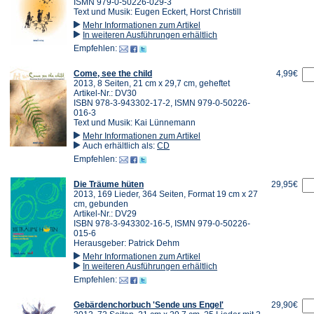
ISMN 979-0-50226-029-3
Text und Musik: Eugen Eckert, Horst Christill
Mehr Informationen zum Artikel
In weiteren Ausführungen erhältlich
Empfehlen:
Come, see the child
4,99€
2013, 8 Seiten, 21 cm x 29,7 cm, geheftet
Artikel-Nr.: DV30
ISBN 978-3-943302-17-2, ISMN 979-0-50226-
016-3
Text und Musik: Kai Lünnemann
Mehr Informationen zum Artikel
Auch erhältlich als:
CD
Empfehlen:
Die Träume hüten
29,95€
2013, 169 Lieder, 364 Seiten, Format 19 cm x 27
cm, gebunden
Artikel-Nr.: DV29
ISBN 978-3-943302-16-5, ISMN 979-0-50226-
015-6
Herausgeber: Patrick Dehm
Mehr Informationen zum Artikel
In weiteren Ausführungen erhältlich
Empfehlen:
Gebärdenchorbuch 'Sende uns Engel'
29,90€