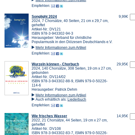
Empfehlen:
Songlight 2024
9,99€
2024, 7 Chorsätze, 40 Seiten, 21 cm x 29,7 cm,
geheftet
Artikel-Nr.: DV121
ISBN 978-3-943302-94-3
Herausgeber: Verband für christliche
Popularmusik in den Diözesen Deutschlands e.V.
Mehr Informationen zum Artikel
Empfehlen:
Wurzeln können - Chorbuch
29,95€
2024, 140 Chorsätze, 308 Seiten, 19 cm x 27 cm,
gebunden
Artikel-Nr.: DV114/02
ISBN 978-3-943302-88-9, ISMN 979-0-50226-
114-6
Herausgeber: Patrick Dehm
Mehr Informationen zum Artikel
Auch erhältlich als:
Liederbuch
Empfehlen:
Wie frisches Wasser
14,95€
2022, 21 Chorsätze, 44 Seiten, 19 cm x 27 cm,
geheftet
Artikel-Nr.: DV108
ISBN 978-3-943302-83-7, ISMN 979-0-50226-