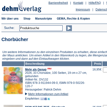
Barrierefreiheit
|
Kontakt
|
Hilfe/FAQ
|
Impressum
|
Datensc
Wir über uns
Shop
Manuskripte
GEMA, Rechte & Kopien
Suche:
Chorbücher
Um weitere Informationen zu den einzelnen Produkten zu erhalten, diese einfach
der Maus anklicken. Um einen Artikel in den Warenkorb zu legen, die Mengenza
eingeben und dann auf den Einkaufswagen klicken.
Beschreibung
Preis
Mehr als Genug
16,95€
2026, 33 Chorsätze, 100 Seiten, 19 cm x 27 cm,
gebunden
Artikel-Nr.: DV132
ISBN 978-3-911944-09-0, ISMN 979-0-50226-
120-7
Herausgeber: Patrick Dehm
Mehr Informationen zum Artikel
Empfehlen: