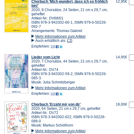
Chorbuch 'Mich wundert, dass ich so fröhlich
12,95€
bin!'
2020, 8 Chorsätze, 24 Seiten, 21 cm x 29,7 cm,
geheftet
Artikel-Nr.: DV68/01
ISBN 978-3-943302-60-1, ISMN 979-0-50226-
092-7
Arrangements: Thomas Gabriel
Mehr Informationen zum Artikel
Auch erhältlich als:
CD
Empfehlen:
Lieder vom Licht
14,95€
2020, 7 Chorsätze, 44 Seiten, 21 cm x 29,7 cm,
geheftet
Artikel-Nr.: DV74
ISBN 978-3-943302-59-2, ISMN 979-0-50226-
085-3
Musik: Julia Schmitzberger
Mehr Informationen zum Artikel
Empfehlen:
Chorbuch 'Erzähl mir von dir'
18,00€
2020, 64 Seiten, 21 cm x 29,7 cm, geheftet
Artikel-Nr.: DV72
ISBN 978-3-943302-622, ISMN 979-0-50226-
088-0
Musik: Markus Schöllhorn
Mehr Informationen zum Artikel