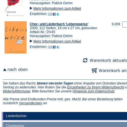
Herausgeber: Patrick Dehm
Mehr Informationen zum Artikel
Empfehlen:
Chor- und Liederbuch 'Lebensweise'
9,00€
2000, 112 Seiten, 19 cm x 27 cm, gebunden
Artikel-Nr.: DV45
Herausgeber: Patrick Dehm
Mehr Informationen zum Artikel
Empfehlen:
Sie haben das Recht,
binnen vierzehn Tagen
ohne Angabe von Gründen diese
(Ö
Vertrag zu widerrufen. Hier finden Sie die
Einzelheiten zu Ihrem Widerrufsrecht
u
(Öffnet
(Öffnet
in
Widerrufsformular
. Bitte beachten Sie unsere
Hinweise zum Datenschutz
.
in
in
e
einem
einem
n
Alle Preise sind Endkunden-Preise inkl. ges. MwSt. Bei einer Bestellung fallen
neuen
(Öffnet
neuen
Ta
zusätzlich
Versandkosten
an.
Tab)
in
Tab)
einem
neuen
Liederbücher
Tab)
Chorbücher