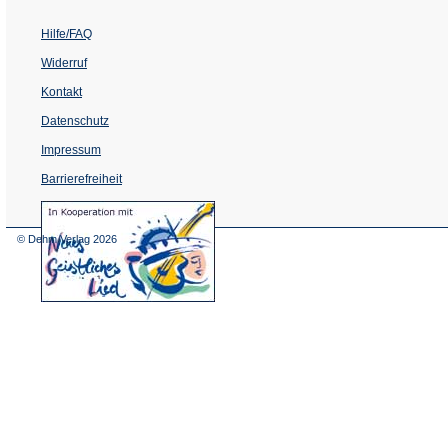
Hilfe/FAQ
Widerruf
Kontakt
Datenschutz
Impressum
Barrierefreiheit
(Öffnet
in
einem
© Dehm Verlag
2026
neuen
Tab)