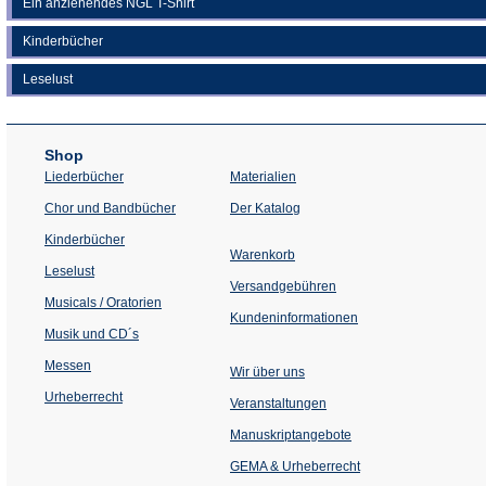
Ein anziehendes NGL T-Shirt
Kinderbücher
Leselust
Shop
Liederbücher
Materialien
(Öffnet
Chor und Bandbücher
Der Katalog
in
einem
Kinderbücher
neuen
Warenkorb
Tab)
Leselust
Versandgebühren
Musicals / Oratorien
Kundeninformationen
Musik und CD´s
Messen
Wir über uns
Urheberrecht
(Öffnet
Veranstaltungen
in
einem
Manuskriptangebote
neuen
Tab)
GEMA & Urheberrecht