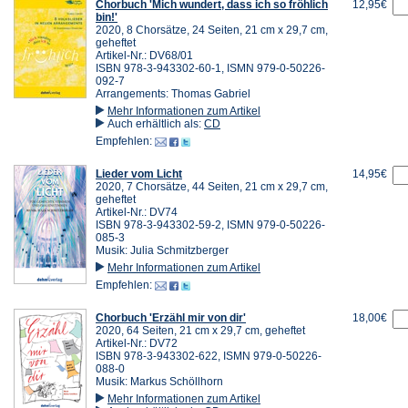
Chorbuch 'Mich wundert, dass ich so fröhlich
12,95€
bin!'
2020, 8 Chorsätze, 24 Seiten, 21 cm x 29,7 cm,
geheftet
Artikel-Nr.: DV68/01
ISBN 978-3-943302-60-1, ISMN 979-0-50226-
092-7
Arrangements: Thomas Gabriel
Mehr Informationen zum Artikel
Auch erhältlich als:
CD
Empfehlen:
Lieder vom Licht
14,95€
2020, 7 Chorsätze, 44 Seiten, 21 cm x 29,7 cm,
geheftet
Artikel-Nr.: DV74
ISBN 978-3-943302-59-2, ISMN 979-0-50226-
085-3
Musik: Julia Schmitzberger
Mehr Informationen zum Artikel
Empfehlen:
Chorbuch 'Erzähl mir von dir'
18,00€
2020, 64 Seiten, 21 cm x 29,7 cm, geheftet
Artikel-Nr.: DV72
ISBN 978-3-943302-622, ISMN 979-0-50226-
088-0
Musik: Markus Schöllhorn
Mehr Informationen zum Artikel