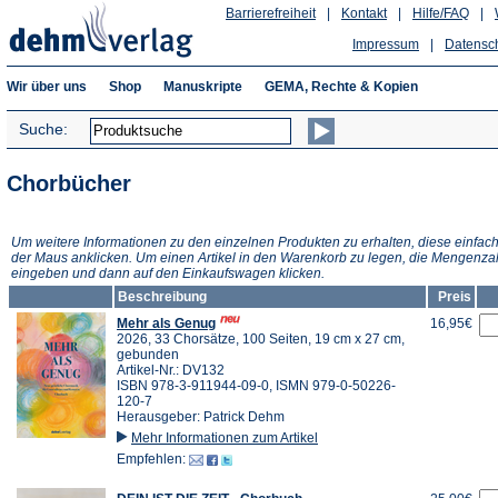
Barrierefreiheit
|
Kontakt
|
Hilfe/FAQ
|
Impressum
|
Datensc
Wir über uns
Shop
Manuskripte
GEMA, Rechte & Kopien
Suche:
Chorbücher
Um weitere Informationen zu den einzelnen Produkten zu erhalten, diese einfach
der Maus anklicken. Um einen Artikel in den Warenkorb zu legen, die Mengenza
eingeben und dann auf den Einkaufswagen klicken.
Beschreibung
Preis
Mehr als Genug
16,95€
2026, 33 Chorsätze, 100 Seiten, 19 cm x 27 cm,
gebunden
Artikel-Nr.: DV132
ISBN 978-3-911944-09-0, ISMN 979-0-50226-
120-7
Herausgeber: Patrick Dehm
Mehr Informationen zum Artikel
Empfehlen: