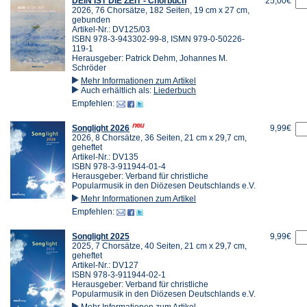
DEIN IST DIE ZEIT - Chorbuch
25,00€
2026, 76 Chorsätze, 182 Seiten, 19 cm x 27 cm,
gebunden
Artikel-Nr.: DV125/03
ISBN 978-3-943302-99-8, ISMN 979-0-50226-
119-1
Herausgeber: Patrick Dehm, Johannes M.
Schröder
Mehr Informationen zum Artikel
Auch erhältlich als:
Liederbuch
Empfehlen:
Songlight 2026
9,99€
2026, 8 Chorsätze, 36 Seiten, 21 cm x 29,7 cm,
geheftet
Artikel-Nr.: DV135
ISBN 978-3-911944-01-4
Herausgeber: Verband für christliche
Popularmusik in den Diözesen Deutschlands e.V.
Mehr Informationen zum Artikel
Empfehlen:
Songlight 2025
9,99€
2025, 7 Chorsätze, 40 Seiten, 21 cm x 29,7 cm,
geheftet
Artikel-Nr.: DV127
ISBN 978-3-911944-02-1
Herausgeber: Verband für christliche
Popularmusik in den Diözesen Deutschlands e.V.
Mehr Informationen zum Artikel