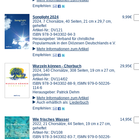
Empfehlen:
Songlight 2024
9,99€
2024, 7 Chorsätze, 40 Seiten, 21 cm x 29,7 cm,
geheftet
Artikel-Nr.: DV121
ISBN 978-3-943302-94-3
Herausgeber: Verband für christliche
Popularmusik in den Diözesen Deutschlands e.V.
Mehr Informationen zum Artikel
Empfehlen:
Wurzeln können - Chorbuch
29,95€
2024, 140 Chorsätze, 308 Seiten, 19 cm x 27 cm,
gebunden
Artikel-Nr.: DV114/02
ISBN 978-3-943302-88-9, ISMN 979-0-50226-
114-6
Herausgeber: Patrick Dehm
Mehr Informationen zum Artikel
Auch erhältlich als:
Liederbuch
Empfehlen:
Wie frisches Wasser
14,95€
2022, 21 Chorsätze, 44 Seiten, 19 cm x 27 cm,
geheftet
Artikel-Nr.: DV108
ISBN 978-3-943302-83-7, ISMN 979-0-50226-