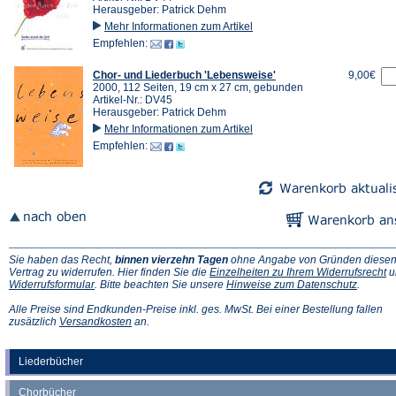
Herausgeber: Patrick Dehm
Mehr Informationen zum Artikel
Empfehlen:
Chor- und Liederbuch 'Lebensweise'
9,00€
2000, 112 Seiten, 19 cm x 27 cm, gebunden
Artikel-Nr.: DV45
Herausgeber: Patrick Dehm
Mehr Informationen zum Artikel
Empfehlen:
Sie haben das Recht,
binnen vierzehn Tagen
ohne Angabe von Gründen diese
(Ö
Vertrag zu widerrufen. Hier finden Sie die
Einzelheiten zu Ihrem Widerrufsrecht
u
(Öffnet
(Öffnet
in
Widerrufsformular
. Bitte beachten Sie unsere
Hinweise zum Datenschutz
.
in
in
e
einem
einem
n
Alle Preise sind Endkunden-Preise inkl. ges. MwSt. Bei einer Bestellung fallen
neuen
(Öffnet
neuen
Ta
zusätzlich
Versandkosten
an.
Tab)
in
Tab)
einem
neuen
Liederbücher
Tab)
Chorbücher