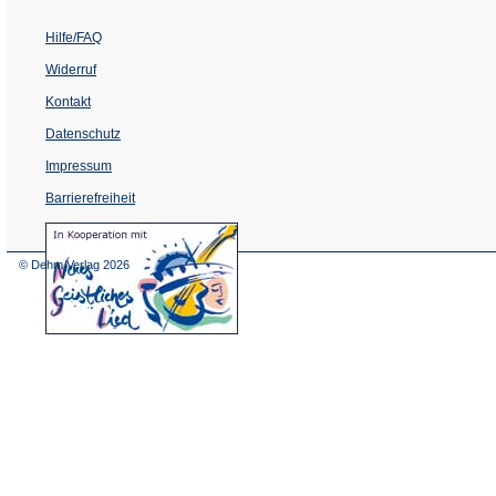
Hilfe/FAQ
Widerruf
Kontakt
Datenschutz
Impressum
Barrierefreiheit
(Öffnet
in
einem
© Dehm Verlag
2026
neuen
Tab)