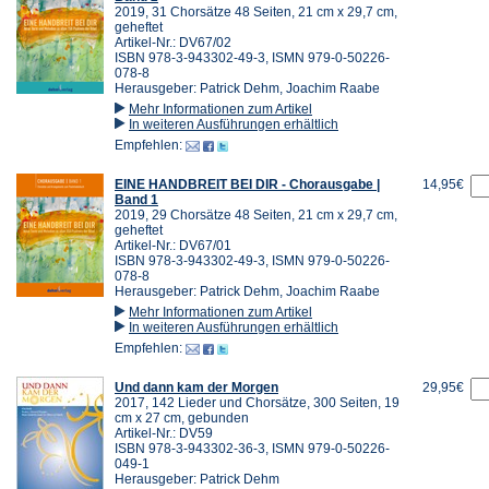
2019, 31 Chorsätze 48 Seiten, 21 cm x 29,7 cm,
geheftet
Artikel-Nr.: DV67/02
ISBN 978-3-943302-49-3, ISMN 979-0-50226-
078-8
Herausgeber: Patrick Dehm, Joachim Raabe
Mehr Informationen zum Artikel
In weiteren Ausführungen erhältlich
Empfehlen:
EINE HANDBREIT BEI DIR - Chorausgabe |
14,95€
Band 1
2019, 29 Chorsätze 48 Seiten, 21 cm x 29,7 cm,
geheftet
Artikel-Nr.: DV67/01
ISBN 978-3-943302-49-3, ISMN 979-0-50226-
078-8
Herausgeber: Patrick Dehm, Joachim Raabe
Mehr Informationen zum Artikel
In weiteren Ausführungen erhältlich
Empfehlen:
Und dann kam der Morgen
29,95€
2017, 142 Lieder und Chorsätze, 300 Seiten, 19
cm x 27 cm, gebunden
Artikel-Nr.: DV59
ISBN 978-3-943302-36-3, ISMN 979-0-50226-
049-1
Herausgeber: Patrick Dehm