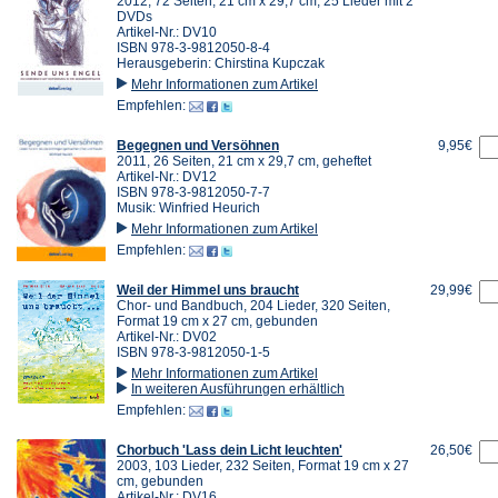
2012, 72 Seiten, 21 cm x 29,7 cm, 25 Lieder mit 2
DVDs
Artikel-Nr.: DV10
ISBN 978-3-9812050-8-4
Herausgeberin: Chirstina Kupczak
Mehr Informationen zum Artikel
Empfehlen:
Begegnen und Versöhnen
9,95€
2011, 26 Seiten, 21 cm x 29,7 cm, geheftet
Artikel-Nr.: DV12
ISBN 978-3-9812050-7-7
Musik: Winfried Heurich
Mehr Informationen zum Artikel
Empfehlen:
Weil der Himmel uns braucht
29,99€
Chor- und Bandbuch, 204 Lieder, 320 Seiten,
Format 19 cm x 27 cm, gebunden
Artikel-Nr.: DV02
ISBN 978-3-9812050-1-5
Mehr Informationen zum Artikel
In weiteren Ausführungen erhältlich
Empfehlen:
Chorbuch 'Lass dein Licht leuchten'
26,50€
2003, 103 Lieder, 232 Seiten, Format 19 cm x 27
cm, gebunden
Artikel-Nr.: DV16