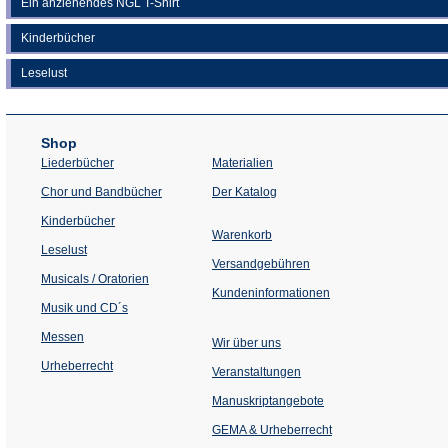
Ein anziehendes NGL T-Shirt
Kinderbücher
Leselust
Shop
Liederbücher
Materialien
(Öffnet
Chor und Bandbücher
Der Katalog
in
einem
Kinderbücher
neuen
Warenkorb
Tab)
Leselust
Versandgebühren
Musicals / Oratorien
Kundeninformationen
Musik und CD´s
Messen
Wir über uns
Urheberrecht
(Öffnet
Veranstaltungen
in
einem
Manuskriptangebote
neuen
Tab)
GEMA & Urheberrecht