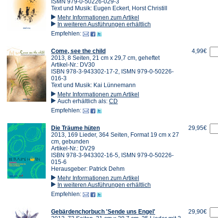
ISMN 979-0-50226-029-3
Text und Musik: Eugen Eckert, Horst Christill
Mehr Informationen zum Artikel
In weiteren Ausführungen erhältlich
Empfehlen:
Come, see the child
4,99€
2013, 8 Seiten, 21 cm x 29,7 cm, geheftet
Artikel-Nr.: DV30
ISBN 978-3-943302-17-2, ISMN 979-0-50226-
016-3
Text und Musik: Kai Lünnemann
Mehr Informationen zum Artikel
Auch erhältlich als:
CD
Empfehlen:
Die Träume hüten
29,95€
2013, 169 Lieder, 364 Seiten, Format 19 cm x 27
cm, gebunden
Artikel-Nr.: DV29
ISBN 978-3-943302-16-5, ISMN 979-0-50226-
015-6
Herausgeber: Patrick Dehm
Mehr Informationen zum Artikel
In weiteren Ausführungen erhältlich
Empfehlen:
Gebärdenchorbuch 'Sende uns Engel'
29,90€