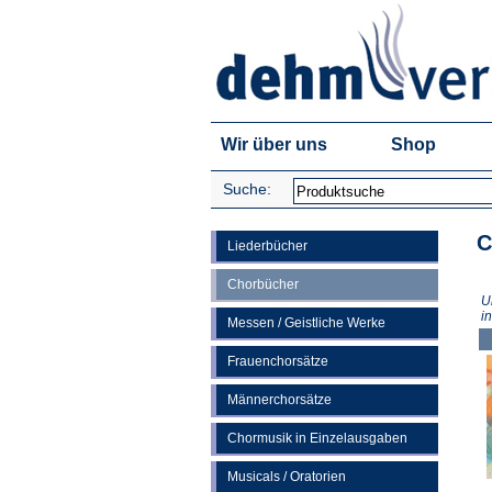
Wir über uns
Shop
Suche:
C
Liederbücher
Chorbücher
U
i
Messen / Geistliche Werke
Frauenchorsätze
Männerchorsätze
Chormusik in Einzelausgaben
Musicals / Oratorien