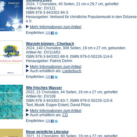
2024, 7 Chorsätze, 40 Seiten, 21 cm x 29,7 cm, geheftet
Artikel-Nr.: DV121
ISBN 978-3-943302-94-3
Herausgeber: Verband für christliche Popularmusik in den Diözes
e.V.
Mehr Informationen zum Artikel
Empfehlen:
Wurzeln können - Chorbuch
2024, 140 Chorsätze, 308 Seiten, 19 cm x 27 cm, gebunden
Artikel-Nr.: DV114/02
ISBN 978-3-943302-88-9, ISMN 979-0-50226-114-6
Herausgeber: Patrick Dehm
Mehr Informationen zum Artikel
Auch erhältlich als:
Liederbuch
Empfehlen:
Wie frisches Wasser
2022, 21 Chorsätze, 44 Seiten, 19 cm x 27 cm, geheftet
Artikel-Nr.: DV108
ISBN 978-3-943302-83-7, ISMN 979-0-50226-110-8
Text, Musik: Eugen Eckert, David Plüss
Mehr Informationen zum Artikel
Auch erhältlich als:
CD
Empfehlen:
Neue geistliche Literatur
2021, 31 Chorsätze, 80 Seiten, 19 cm x 27 cm, geheftet