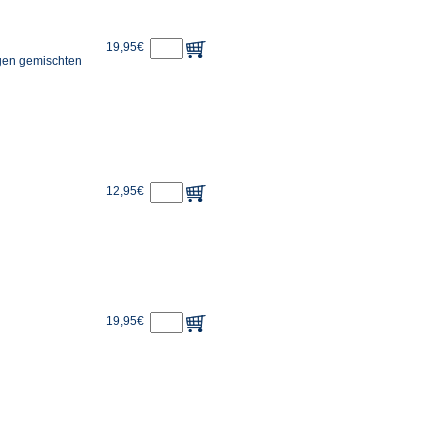
19,95€
igen gemischten
12,95€
19,95€