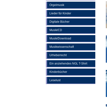
Orgelmusik
Lieder für Kinder
Digitale Bücher
Musik/CD
Musik/Download
Musikwissenschaft
Urheberrecht
Ein anziehendes NGL T-Shirt
Kinderbücher
Leselust