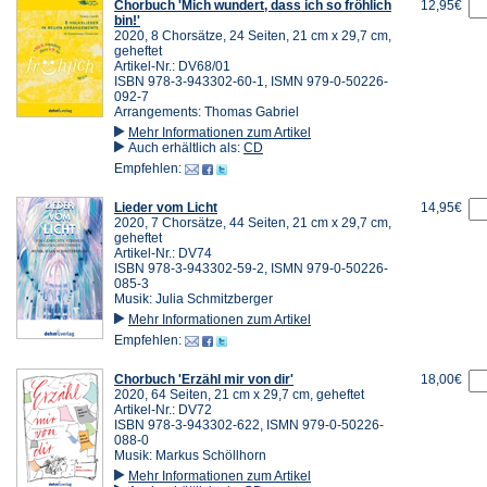
Chorbuch 'Mich wundert, dass ich so fröhlich
12,95€
bin!'
2020, 8 Chorsätze, 24 Seiten, 21 cm x 29,7 cm,
geheftet
Artikel-Nr.: DV68/01
ISBN 978-3-943302-60-1, ISMN 979-0-50226-
092-7
Arrangements: Thomas Gabriel
Mehr Informationen zum Artikel
Auch erhältlich als:
CD
Empfehlen:
Lieder vom Licht
14,95€
2020, 7 Chorsätze, 44 Seiten, 21 cm x 29,7 cm,
geheftet
Artikel-Nr.: DV74
ISBN 978-3-943302-59-2, ISMN 979-0-50226-
085-3
Musik: Julia Schmitzberger
Mehr Informationen zum Artikel
Empfehlen:
Chorbuch 'Erzähl mir von dir'
18,00€
2020, 64 Seiten, 21 cm x 29,7 cm, geheftet
Artikel-Nr.: DV72
ISBN 978-3-943302-622, ISMN 979-0-50226-
088-0
Musik: Markus Schöllhorn
Mehr Informationen zum Artikel