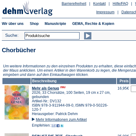
Barrierefreiheit
|
Kontakt
|
Hilfe/FAQ
|
Impressum
|
Datensc
Wir über uns
Shop
Manuskripte
GEMA, Rechte & Kopien
Suche:
Chorbücher
Um weitere Informationen zu den einzelnen Produkten zu erhalten, diese einfach
der Maus anklicken. Um einen Artikel in den Warenkorb zu legen, die Mengenza
eingeben und dann auf den Einkaufswagen klicken.
Beschreibung
Preis
Mehr als Genug
16,95€
2026, 33 Chorsätze, 100 Seiten, 19 cm x 27 cm,
gebunden
Artikel-Nr.: DV132
ISBN 978-3-911944-09-0, ISMN 979-0-50226-
120-7
Herausgeber: Patrick Dehm
Mehr Informationen zum Artikel
Empfehlen: