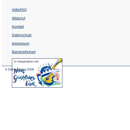
Hilfe/FAQ
Widerruf
Kontakt
Datenschutz
Impressum
Barrierefreiheit
(Öffnet
in
einem
© Dehm Verlag
2026
neuen
Tab)