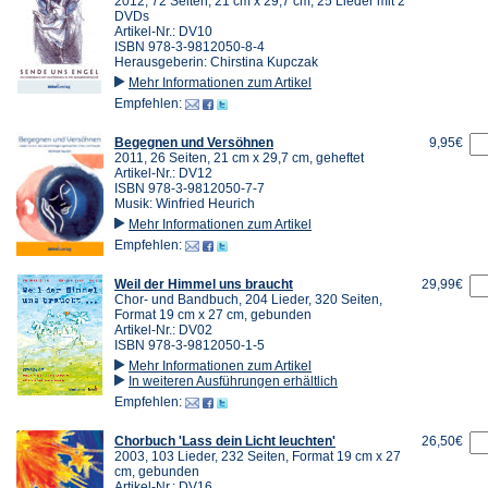
2012, 72 Seiten, 21 cm x 29,7 cm, 25 Lieder mit 2
DVDs
Artikel-Nr.: DV10
ISBN 978-3-9812050-8-4
Herausgeberin: Chirstina Kupczak
Mehr Informationen zum Artikel
Empfehlen:
Begegnen und Versöhnen
9,95€
2011, 26 Seiten, 21 cm x 29,7 cm, geheftet
Artikel-Nr.: DV12
ISBN 978-3-9812050-7-7
Musik: Winfried Heurich
Mehr Informationen zum Artikel
Empfehlen:
Weil der Himmel uns braucht
29,99€
Chor- und Bandbuch, 204 Lieder, 320 Seiten,
Format 19 cm x 27 cm, gebunden
Artikel-Nr.: DV02
ISBN 978-3-9812050-1-5
Mehr Informationen zum Artikel
In weiteren Ausführungen erhältlich
Empfehlen:
Chorbuch 'Lass dein Licht leuchten'
26,50€
2003, 103 Lieder, 232 Seiten, Format 19 cm x 27
cm, gebunden
Artikel-Nr.: DV16