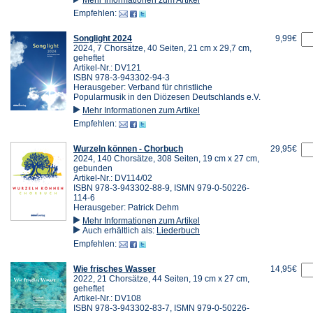
Empfehlen:
Songlight 2024
9,99€
2024, 7 Chorsätze, 40 Seiten, 21 cm x 29,7 cm,
geheftet
Artikel-Nr.: DV121
ISBN 978-3-943302-94-3
Herausgeber: Verband für christliche
Popularmusik in den Diözesen Deutschlands e.V.
Mehr Informationen zum Artikel
Empfehlen:
Wurzeln können - Chorbuch
29,95€
2024, 140 Chorsätze, 308 Seiten, 19 cm x 27 cm,
gebunden
Artikel-Nr.: DV114/02
ISBN 978-3-943302-88-9, ISMN 979-0-50226-
114-6
Herausgeber: Patrick Dehm
Mehr Informationen zum Artikel
Auch erhältlich als:
Liederbuch
Empfehlen:
Wie frisches Wasser
14,95€
2022, 21 Chorsätze, 44 Seiten, 19 cm x 27 cm,
geheftet
Artikel-Nr.: DV108
ISBN 978-3-943302-83-7, ISMN 979-0-50226-