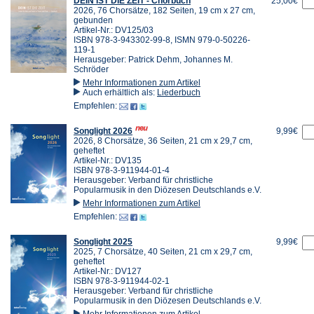
DEIN IST DIE ZEIT - Chorbuch
25,00€
2026, 76 Chorsätze, 182 Seiten, 19 cm x 27 cm,
gebunden
Artikel-Nr.: DV125/03
ISBN 978-3-943302-99-8, ISMN 979-0-50226-
119-1
Herausgeber: Patrick Dehm, Johannes M.
Schröder
Mehr Informationen zum Artikel
Auch erhältlich als:
Liederbuch
Empfehlen:
Songlight 2026
9,99€
2026, 8 Chorsätze, 36 Seiten, 21 cm x 29,7 cm,
geheftet
Artikel-Nr.: DV135
ISBN 978-3-911944-01-4
Herausgeber: Verband für christliche
Popularmusik in den Diözesen Deutschlands e.V.
Mehr Informationen zum Artikel
Empfehlen:
Songlight 2025
9,99€
2025, 7 Chorsätze, 40 Seiten, 21 cm x 29,7 cm,
geheftet
Artikel-Nr.: DV127
ISBN 978-3-911944-02-1
Herausgeber: Verband für christliche
Popularmusik in den Diözesen Deutschlands e.V.
Mehr Informationen zum Artikel