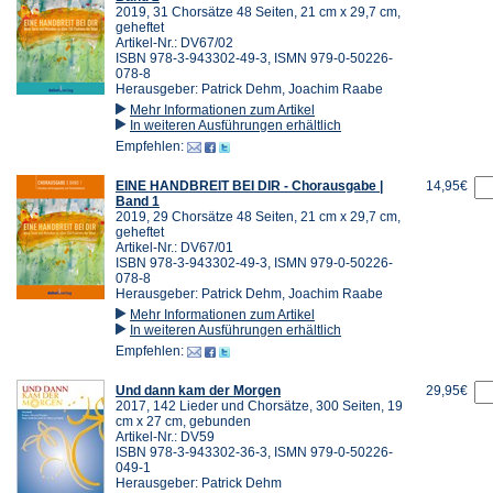
2019, 31 Chorsätze 48 Seiten, 21 cm x 29,7 cm,
geheftet
Artikel-Nr.: DV67/02
ISBN 978-3-943302-49-3, ISMN 979-0-50226-
078-8
Herausgeber: Patrick Dehm, Joachim Raabe
Mehr Informationen zum Artikel
In weiteren Ausführungen erhältlich
Empfehlen:
EINE HANDBREIT BEI DIR - Chorausgabe |
14,95€
Band 1
2019, 29 Chorsätze 48 Seiten, 21 cm x 29,7 cm,
geheftet
Artikel-Nr.: DV67/01
ISBN 978-3-943302-49-3, ISMN 979-0-50226-
078-8
Herausgeber: Patrick Dehm, Joachim Raabe
Mehr Informationen zum Artikel
In weiteren Ausführungen erhältlich
Empfehlen:
Und dann kam der Morgen
29,95€
2017, 142 Lieder und Chorsätze, 300 Seiten, 19
cm x 27 cm, gebunden
Artikel-Nr.: DV59
ISBN 978-3-943302-36-3, ISMN 979-0-50226-
049-1
Herausgeber: Patrick Dehm