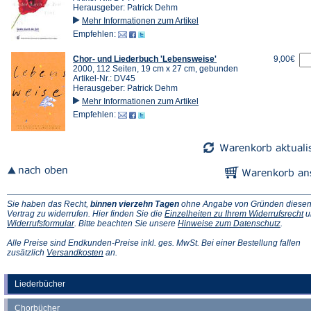
Herausgeber: Patrick Dehm
Mehr Informationen zum Artikel
Empfehlen:
Chor- und Liederbuch 'Lebensweise'
9,00€
2000, 112 Seiten, 19 cm x 27 cm, gebunden
Artikel-Nr.: DV45
Herausgeber: Patrick Dehm
Mehr Informationen zum Artikel
Empfehlen:
Sie haben das Recht,
binnen vierzehn Tagen
ohne Angabe von Gründen diese
(Ö
Vertrag zu widerrufen. Hier finden Sie die
Einzelheiten zu Ihrem Widerrufsrecht
u
(Öffnet
(Öffnet
in
Widerrufsformular
. Bitte beachten Sie unsere
Hinweise zum Datenschutz
.
in
in
e
einem
einem
n
Alle Preise sind Endkunden-Preise inkl. ges. MwSt. Bei einer Bestellung fallen
neuen
(Öffnet
neuen
Ta
zusätzlich
Versandkosten
an.
Tab)
in
Tab)
einem
neuen
Liederbücher
Tab)
Chorbücher