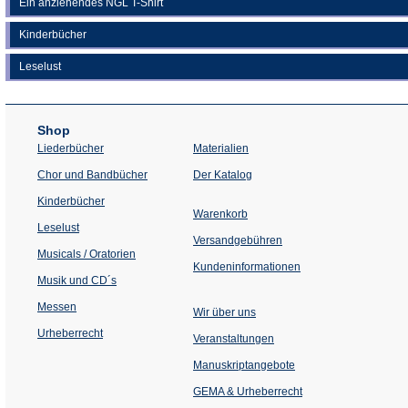
Ein anziehendes NGL T-Shirt
Kinderbücher
Leselust
Shop
Liederbücher
Materialien
(Öffnet
Chor und Bandbücher
Der Katalog
in
einem
Kinderbücher
neuen
Warenkorb
Tab)
Leselust
Versandgebühren
Musicals / Oratorien
Kundeninformationen
Musik und CD´s
Messen
Wir über uns
Urheberrecht
(Öffnet
Veranstaltungen
in
einem
Manuskriptangebote
neuen
Tab)
GEMA & Urheberrecht