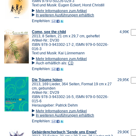
ISMN 979-0-50226-029-3
Text und Musik: Eugen Eckert, Horst Christill
Mehr Informationen zum Artikel
In weiteren Ausführungen erhältlich
Empfehlen:
Come, see the child
4,99€
2013, 8 Seiten, 21 cm x 29,7 cm, geheftet
Artikel-Nr.: DV30
ISBN 978-3-943302-17-2, ISMN 979-0-50226-
016-3
Text und Musik: Kai Lünnemann
Mehr Informationen zum Artikel
Auch erhältlich als:
CD
Empfehlen:
Die Träume hüten
29,95€
2013, 169 Lieder, 364 Seiten, Format 19 cm x 27
cm, gebunden
Artikel-Nr.: DV29
ISBN 978-3-943302-16-5, ISMN 979-0-50226-
015-6
Herausgeber: Patrick Dehm
Mehr Informationen zum Artikel
In weiteren Ausführungen erhältlich
Empfehlen:
Gebärdenchorbuch 'Sende uns Engel'
29,90€