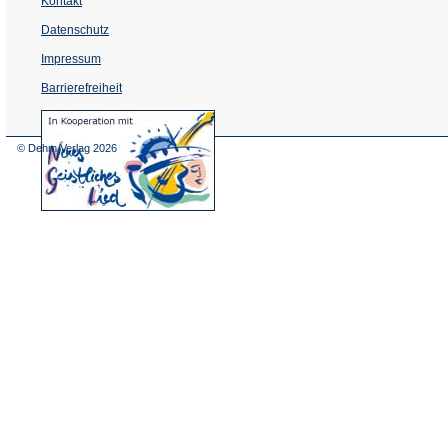
Kontakt
Datenschutz
Impressum
Barrierefreiheit
(Öffnet
in
einem
© Dehm Verlag
2026
neuen
Tab)