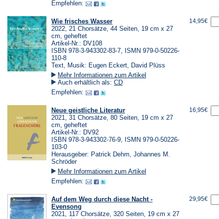
Empfehlen:
Wie frisches Wasser
14,95€
2022, 21 Chorsätze, 44 Seiten, 19 cm x 27
cm, geheftet
Artikel-Nr.: DV108
ISBN 978-3-943302-83-7, ISMN 979-0-50226-
110-8
Text, Musik: Eugen Eckert, David Plüss
Mehr Informationen zum Artikel
Auch erhältlich als:
CD
Empfehlen:
Neue geistliche Literatur
16,95€
2021, 31 Chorsätze, 80 Seiten, 19 cm x 27
cm, geheftet
Artikel-Nr.: DV92
ISBN 978-3-943302-76-9, ISMN 979-0-50226-
103-0
Herausgeber: Patrick Dehm, Johannes M.
Schröder
Mehr Informationen zum Artikel
Empfehlen:
Auf dem Weg durch diese Nacht -
29,95€
Evensong
2021, 117 Chorsätze, 320 Seiten, 19 cm x 27