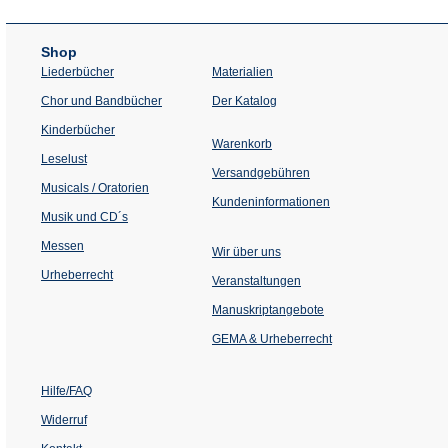
Shop
Liederbücher
Materialien
(Öffnet
Chor und Bandbücher
Der Katalog
in
einem
Kinderbücher
neuen
Warenkorb
Tab)
Leselust
Versandgebühren
Musicals / Oratorien
Kundeninformationen
Musik und CD´s
Messen
Wir über uns
Urheberrecht
(Öffnet
Veranstaltungen
in
einem
Manuskriptangebote
neuen
Tab)
GEMA & Urheberrecht
Hilfe/FAQ
Widerruf