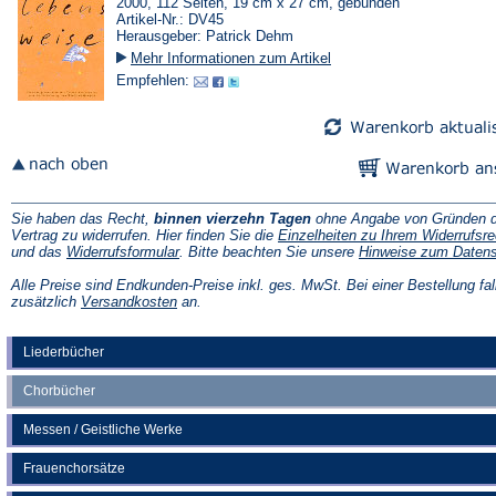
2000, 112 Seiten, 19 cm x 27 cm, gebunden
Artikel-Nr.: DV45
Herausgeber: Patrick Dehm
Mehr Informationen zum Artikel
Empfehlen:
Sie haben das Recht,
binnen vierzehn Tagen
ohne Angabe von Gründen d
Vertrag zu widerrufen. Hier finden Sie die
Einzelheiten zu Ihrem Widerrufsre
(Öffnet
und das
Widerrufsformular
. Bitte beachten Sie unsere
Hinweise zum Daten
in
einem
Alle Preise sind Endkunden-Preise inkl. ges. MwSt. Bei einer Bestellung fal
neuen
(Öffnet
zusätzlich
Versandkosten
an.
Tab)
in
einem
neuen
Liederbücher
Tab)
Chorbücher
Messen / Geistliche Werke
Frauenchorsätze