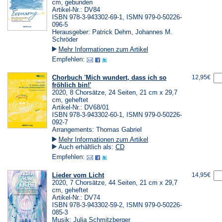
cm, gebunden
Artikel-Nr.: DV84
ISBN 978-3-943302-69-1, ISMN 979-0-50226-
096-5
Herausgeber: Patrick Dehm, Johannes M.
Schröder
Mehr Informationen zum Artikel
Empfehlen:
Chorbuch 'Mich wundert, dass ich so
12,95€
fröhlich bin!'
2020, 8 Chorsätze, 24 Seiten, 21 cm x 29,7
cm, geheftet
Artikel-Nr.: DV68/01
ISBN 978-3-943302-60-1, ISMN 979-0-50226-
092-7
Arrangements: Thomas Gabriel
Mehr Informationen zum Artikel
Auch erhältlich als:
CD
Empfehlen:
Lieder vom Licht
14,95€
2020, 7 Chorsätze, 44 Seiten, 21 cm x 29,7
cm, geheftet
Artikel-Nr.: DV74
ISBN 978-3-943302-59-2, ISMN 979-0-50226-
085-3
Musik: Julia Schmitzberger