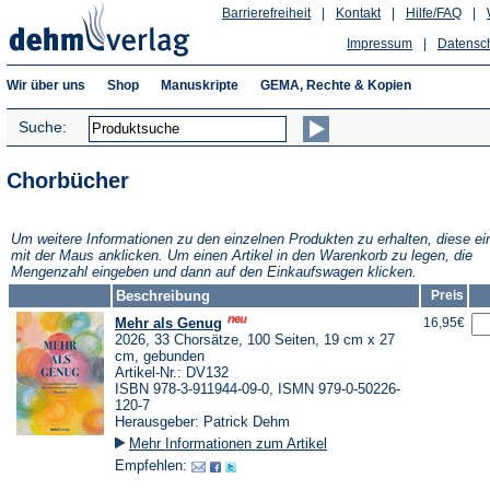
Barrierefreiheit
|
Kontakt
|
Hilfe/FAQ
|
Impressum
|
Datensc
Wir über uns
Shop
Manuskripte
GEMA, Rechte & Kopien
Suche:
Chorbücher
Um weitere Informationen zu den einzelnen Produkten zu erhalten, diese ei
mit der Maus anklicken. Um einen Artikel in den Warenkorb zu legen, die
Mengenzahl eingeben und dann auf den Einkaufswagen klicken.
Beschreibung
Preis
Mehr als Genug
16,95€
2026, 33 Chorsätze, 100 Seiten, 19 cm x 27
cm, gebunden
Artikel-Nr.: DV132
ISBN 978-3-911944-09-0, ISMN 979-0-50226-
120-7
Herausgeber: Patrick Dehm
Mehr Informationen zum Artikel
Empfehlen: