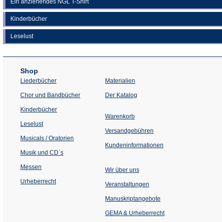
Ein anziehendes NGL T-Shirt
Kinderbücher
Leselust
Shop
Liederbücher
Materialien
(Öffnet
Chor und Bandbücher
Der Katalog
in
einem
Kinderbücher
neuen
Warenkorb
Tab)
Leselust
Versandgebühren
Musicals / Oratorien
Kundeninformationen
Musik und CD´s
Messen
Wir über uns
Urheberrecht
(Öffnet
Veranstaltungen
in
einem
Manuskriptangebote
neuen
Tab)
GEMA & Urheberrecht