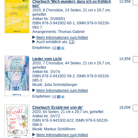
Chorbuch 'Mich wundert, dass ich so fröhlich
12,95€
bin!'
2020, 8 Chorsätze, 24 Seiten, 21 cm x 29,7 cm,
geheftet
Artikel-Nr.: DV68/01
ISBN 978-3-943302-60-1, ISMN 979-0-50226-
092-7
Arrangements: Thomas Gabriel
Mehr Informationen zum Artikel
Auch erhältlich als:
CD
Empfehlen:
Lieder vom Licht
14,95€
2020, 7 Chorsätze, 44 Seiten, 21 cm x 29,7 cm,
geheftet
Artikel-Nr.: DV74
ISBN 978-3-943302-59-2, ISMN 979-0-50226-
085-3
Musik: Julia Schmitzberger
Mehr Informationen zum Artikel
Empfehlen:
Chorbuch 'Erzähl mir von dir'
18,00€
2020, 64 Seiten, 21 cm x 29,7 cm, geheftet
Artikel-Nr.: DV72
ISBN 978-3-943302-622, ISMN 979-0-50226-
088-0
Musik: Markus Schöllhorn
Mehr Informationen zum Artikel