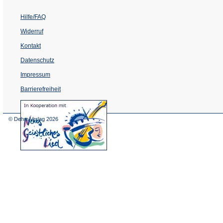
Hilfe/FAQ
Widerruf
Kontakt
Datenschutz
Impressum
Barrierefreiheit
(Öffnet
in
einem
© Dehm Verlag
2026
neuen
Tab)