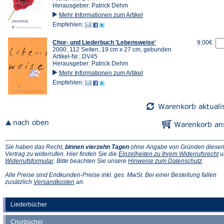
Herausgeber: Patrick Dehm
Mehr Informationen zum Artikel
Empfehlen:
Chor- und Liederbuch 'Lebensweise'
9,00€
2000, 112 Seiten, 19 cm x 27 cm, gebunden
Artikel-Nr.: DV45
Herausgeber: Patrick Dehm
Mehr Informationen zum Artikel
Empfehlen:
Sie haben das Recht,
binnen vierzehn Tagen
ohne Angabe von Gründen diese
(Ö
Vertrag zu widerrufen. Hier finden Sie die
Einzelheiten zu Ihrem Widerrufsrecht
u
(Öffnet
(Öffnet
in
Widerrufsformular
. Bitte beachten Sie unsere
Hinweise zum Datenschutz
.
in
in
e
einem
einem
n
Alle Preise sind Endkunden-Preise inkl. ges. MwSt. Bei einer Bestellung fallen
neuen
(Öffnet
neuen
Ta
zusätzlich
Versandkosten
an.
Tab)
in
Tab)
einem
neuen
Liederbücher
Tab)
Chorbücher