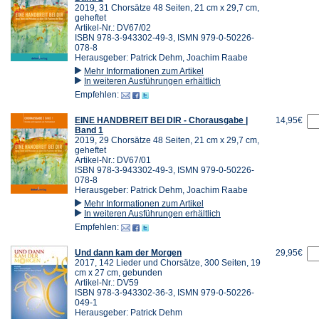
2019, 31 Chorsätze 48 Seiten, 21 cm x 29,7 cm,
geheftet
Artikel-Nr.: DV67/02
ISBN 978-3-943302-49-3, ISMN 979-0-50226-
078-8
Herausgeber: Patrick Dehm, Joachim Raabe
Mehr Informationen zum Artikel
In weiteren Ausführungen erhältlich
Empfehlen:
EINE HANDBREIT BEI DIR - Chorausgabe |
14,95€
Band 1
2019, 29 Chorsätze 48 Seiten, 21 cm x 29,7 cm,
geheftet
Artikel-Nr.: DV67/01
ISBN 978-3-943302-49-3, ISMN 979-0-50226-
078-8
Herausgeber: Patrick Dehm, Joachim Raabe
Mehr Informationen zum Artikel
In weiteren Ausführungen erhältlich
Empfehlen:
Und dann kam der Morgen
29,95€
2017, 142 Lieder und Chorsätze, 300 Seiten, 19
cm x 27 cm, gebunden
Artikel-Nr.: DV59
ISBN 978-3-943302-36-3, ISMN 979-0-50226-
049-1
Herausgeber: Patrick Dehm