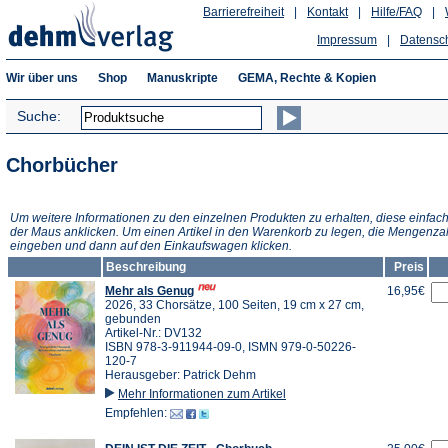
Barrierefreiheit
|
Kontakt
|
Hilfe/FAQ
|
Impressum
|
Datensc
Wir über uns
Shop
Manuskripte
GEMA, Rechte & Kopien
Suche:
Chorbücher
Um weitere Informationen zu den einzelnen Produkten zu erhalten, diese einfach
der Maus anklicken. Um einen Artikel in den Warenkorb zu legen, die Mengenza
eingeben und dann auf den Einkaufswagen klicken.
Beschreibung
Preis
Mehr als Genug
16,95€
2026, 33 Chorsätze, 100 Seiten, 19 cm x 27 cm,
gebunden
Artikel-Nr.: DV132
ISBN 978-3-911944-09-0, ISMN 979-0-50226-
120-7
Herausgeber: Patrick Dehm
Mehr Informationen zum Artikel
Empfehlen: