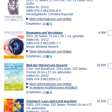
2012, 72 Seiten, 21 cm x 29,7 cm, 25 Lieder mit 2
DVDs
Artikel-Nr.: DV10
ISBN 978-3-9812050-8-4
Herausgeberin: Chirstina Kupczak
Mehr Informationen zum Artikel
Empfehlen:
Begegnen und Versöhnen
9,95€
2011, 26 Seiten, 21 cm x 29,7 cm, geheftet
Artikel-Nr.: DV12
ISBN 978-3-9812050-7-7
Musik: Winfried Heurich
Mehr Informationen zum Artikel
Empfehlen:
Weil der Himmel uns braucht
29,99€
Chor- und Bandbuch, 204 Lieder, 320 Seiten,
Format 19 cm x 27 cm, gebunden
Artikel-Nr.: DV02
ISBN 978-3-9812050-1-5
Mehr Informationen zum Artikel
In weiteren Ausführungen erhältlich
Empfehlen:
Chorbuch 'Lass dein Licht leuchten'
26,50€
2003, 103 Lieder, 232 Seiten, Format 19 cm x 27
cm, gebunden
Artikel-Nr.: DV16