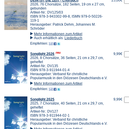
DEIN IST DIE ZEIT - Chorbuch
25,00€
2026, 76 Chorsätze, 182 Seiten, 19 cm x 27 cm,
gebunden
Artikel-Nr.: DV125/03
ISBN 978-3-943302-99-8, ISMN 979-0-50226-
119-1
Herausgeber: Patrick Dehm, Johannes M.
Schröder
Mehr Informationen zum Artikel
Auch erhältlich als:
Liederbuch
Empfehlen:
Songlight 2026
9,99€
2026, 8 Chorsätze, 36 Seiten, 21 cm x 29,7 cm,
geheftet
Artikel-Nr.: DV135
ISBN 978-3-911944-01-4
Herausgeber: Verband für christliche
Popularmusik in den Diözesen Deutschlands e.V.
Mehr Informationen zum Artikel
Empfehlen:
Songlight 2025
9,99€
2025, 7 Chorsätze, 40 Seiten, 21 cm x 29,7 cm,
geheftet
Artikel-Nr.: DV127
ISBN 978-3-911944-02-1
Herausgeber: Verband für christliche
Popularmusik in den Diözesen Deutschlands e.V.
Mehr Informationen zum Artikel