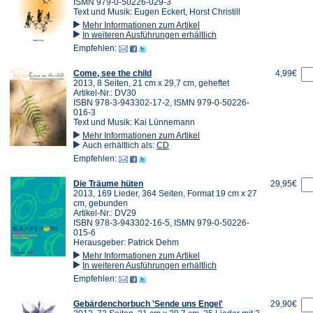
ISMN 979-0-50226-029-3
Text und Musik: Eugen Eckert, Horst Christill
Mehr Informationen zum Artikel
In weiteren Ausführungen erhältlich
Empfehlen:
Come, see the child
4,99€
2013, 8 Seiten, 21 cm x 29,7 cm, geheftet
Artikel-Nr.: DV30
ISBN 978-3-943302-17-2, ISMN 979-0-50226-
016-3
Text und Musik: Kai Lünnemann
Mehr Informationen zum Artikel
Auch erhältlich als:
CD
Empfehlen:
Die Träume hüten
29,95€
2013, 169 Lieder, 364 Seiten, Format 19 cm x 27
cm, gebunden
Artikel-Nr.: DV29
ISBN 978-3-943302-16-5, ISMN 979-0-50226-
015-6
Herausgeber: Patrick Dehm
Mehr Informationen zum Artikel
In weiteren Ausführungen erhältlich
Empfehlen:
Gebärdenchorbuch 'Sende uns Engel'
29,90€