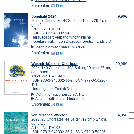
Empfehlen:
Songlight 2024
9,99€
2024, 7 Chorsätze, 40 Seiten, 21 cm x 29,7 cm,
geheftet
Artikel-Nr.: DV121
ISBN 978-3-943302-94-3
Herausgeber: Verband für christliche
Popularmusik in den Diözesen Deutschlands e.V.
Mehr Informationen zum Artikel
Empfehlen:
Wurzeln können - Chorbuch
29,95€
2024, 140 Chorsätze, 308 Seiten, 19 cm x 27 cm,
gebunden
Artikel-Nr.: DV114/02
ISBN 978-3-943302-88-9, ISMN 979-0-50226-
114-6
Herausgeber: Patrick Dehm
Mehr Informationen zum Artikel
Auch erhältlich als:
Liederbuch
Empfehlen:
Wie frisches Wasser
14,95€
2022, 21 Chorsätze, 44 Seiten, 19 cm x 27 cm,
geheftet
Artikel-Nr.: DV108
ISBN 978-3-943302-83-7, ISMN 979-0-50226-