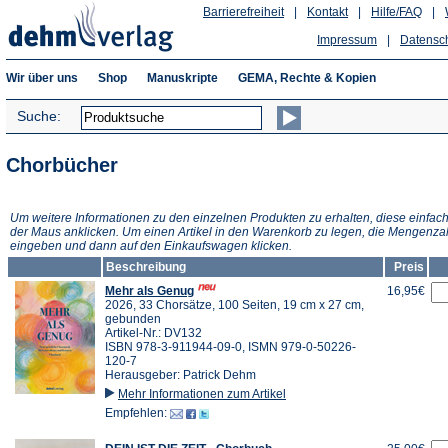
Barrierefreiheit
|
Kontakt
|
Hilfe/FAQ
|
Impressum
|
Datensc
Wir über uns
Shop
Manuskripte
GEMA, Rechte & Kopien
Suche:
Chorbücher
Um weitere Informationen zu den einzelnen Produkten zu erhalten, diese einfach
der Maus anklicken. Um einen Artikel in den Warenkorb zu legen, die Mengenza
eingeben und dann auf den Einkaufswagen klicken.
Beschreibung
Preis
Mehr als Genug
16,95€
2026, 33 Chorsätze, 100 Seiten, 19 cm x 27 cm,
gebunden
Artikel-Nr.: DV132
ISBN 978-3-911944-09-0, ISMN 979-0-50226-
120-7
Herausgeber: Patrick Dehm
Mehr Informationen zum Artikel
Empfehlen: