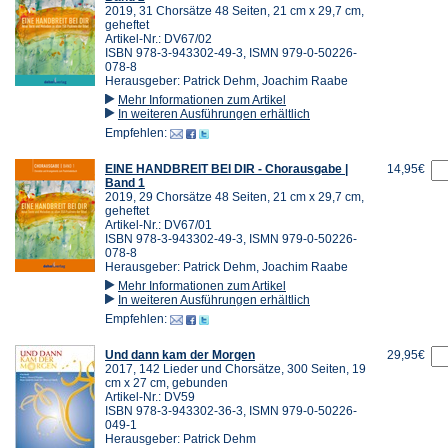
2019, 31 Chorsätze 48 Seiten, 21 cm x 29,7 cm,
geheftet
Artikel-Nr.: DV67/02
ISBN 978-3-943302-49-3, ISMN 979-0-50226-
078-8
Herausgeber: Patrick Dehm, Joachim Raabe
Mehr Informationen zum Artikel
In weiteren Ausführungen erhältlich
Empfehlen:
EINE HANDBREIT BEI DIR - Chorausgabe |
14,95€
Band 1
2019, 29 Chorsätze 48 Seiten, 21 cm x 29,7 cm,
geheftet
Artikel-Nr.: DV67/01
ISBN 978-3-943302-49-3, ISMN 979-0-50226-
078-8
Herausgeber: Patrick Dehm, Joachim Raabe
Mehr Informationen zum Artikel
In weiteren Ausführungen erhältlich
Empfehlen:
Und dann kam der Morgen
29,95€
2017, 142 Lieder und Chorsätze, 300 Seiten, 19
cm x 27 cm, gebunden
Artikel-Nr.: DV59
ISBN 978-3-943302-36-3, ISMN 979-0-50226-
049-1
Herausgeber: Patrick Dehm