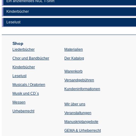
Ein anziehendes NGL T-Shirt
Kinderbücher
Leselust
Shop
Liederbücher
Materialien
(Öffnet
Chor und Bandbücher
Der Katalog
in
einem
Kinderbücher
neuen
Warenkorb
Tab)
Leselust
Versandgebühren
Musicals / Oratorien
Kundeninformationen
Musik und CD´s
Messen
Wir über uns
Urheberrecht
(Öffnet
Veranstaltungen
in
einem
Manuskriptangebote
neuen
Tab)
GEMA & Urheberrecht