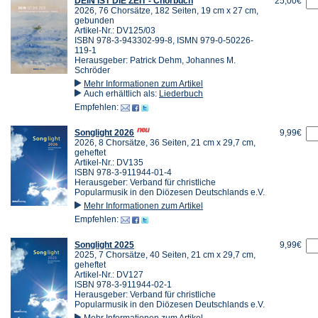
DEIN IST DIE ZEIT - Chorbuch
25,00€
2026, 76 Chorsätze, 182 Seiten, 19 cm x 27 cm,
gebunden
Artikel-Nr.: DV125/03
ISBN 978-3-943302-99-8, ISMN 979-0-50226-
119-1
Herausgeber: Patrick Dehm, Johannes M.
Schröder
Mehr Informationen zum Artikel
Auch erhältlich als:
Liederbuch
Empfehlen:
Songlight 2026
9,99€
2026, 8 Chorsätze, 36 Seiten, 21 cm x 29,7 cm,
geheftet
Artikel-Nr.: DV135
ISBN 978-3-911944-01-4
Herausgeber: Verband für christliche
Popularmusik in den Diözesen Deutschlands e.V.
Mehr Informationen zum Artikel
Empfehlen:
Songlight 2025
9,99€
2025, 7 Chorsätze, 40 Seiten, 21 cm x 29,7 cm,
geheftet
Artikel-Nr.: DV127
ISBN 978-3-911944-02-1
Herausgeber: Verband für christliche
Popularmusik in den Diözesen Deutschlands e.V.
Mehr Informationen zum Artikel