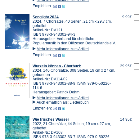
Empfehlen:
Songlight 2024
9,99€
2024, 7 Chorsätze, 40 Seiten, 21 cm x 29,7 cm,
geheftet
Artikel-Nr.: DV121
ISBN 978-3-943302-94-3
Herausgeber: Verband für christliche
Popularmusik in den Diözesen Deutschlands e.V.
Mehr Informationen zum Artikel
Empfehlen:
Wurzeln können - Chorbuch
29,95€
2024, 140 Chorsätze, 308 Seiten, 19 cm x 27 cm,
gebunden
Artikel-Nr.: DV114/02
ISBN 978-3-943302-88-9, ISMN 979-0-50226-
114-6
Herausgeber: Patrick Dehm
Mehr Informationen zum Artikel
Auch erhältlich als:
Liederbuch
Empfehlen:
Wie frisches Wasser
14,95€
2022, 21 Chorsätze, 44 Seiten, 19 cm x 27 cm,
geheftet
Artikel-Nr.: DV108
ISBN 978-3-943302-83-7, ISMN 979-0-50226-