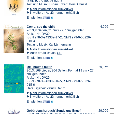
ISMN 979-0-50226-029-3
Text und Musik: Eugen Eckert, Horst Christill
Mehr Informationen zum Artikel
In weiteren Ausführungen erhältlich
Empfehlen:
Come, see the child
4,99€
2013, 8 Seiten, 21 cm x 29,7 cm, geheftet
Artikel-Nr.: DV30
ISBN 978-3-943302-17-2, ISMN 979-0-50226-
016-3
Text und Musik: Kai Lünnemann
Mehr Informationen zum Artikel
Auch erhältlich als:
CD
Empfehlen:
Die Träume hüten
29,95€
2013, 169 Lieder, 364 Seiten, Format 19 cm x 27
cm, gebunden
Artikel-Nr.: DV29
ISBN 978-3-943302-16-5, ISMN 979-0-50226-
015-6
Herausgeber: Patrick Dehm
Mehr Informationen zum Artikel
In weiteren Ausführungen erhältlich
Empfehlen:
Gebärdenchorbuch 'Sende uns Engel'
29,90€