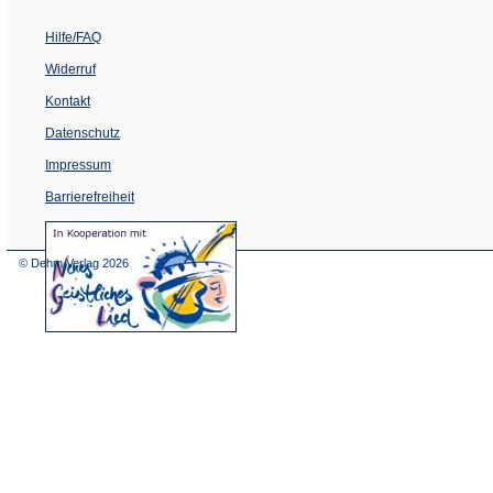
Hilfe/FAQ
Widerruf
Kontakt
Datenschutz
Impressum
Barrierefreiheit
(Öffnet
in
einem
© Dehm Verlag
2026
neuen
Tab)