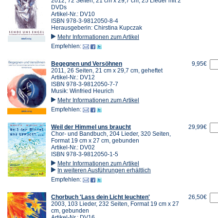
2012, 72 Seiten, 21 cm x 29,7 cm, 25 Lieder mit 2
DVDs
Artikel-Nr.: DV10
ISBN 978-3-9812050-8-4
Herausgeberin: Chirstina Kupczak
Mehr Informationen zum Artikel
Empfehlen:
Begegnen und Versöhnen
9,95€
2011, 26 Seiten, 21 cm x 29,7 cm, geheftet
Artikel-Nr.: DV12
ISBN 978-3-9812050-7-7
Musik: Winfried Heurich
Mehr Informationen zum Artikel
Empfehlen:
Weil der Himmel uns braucht
29,99€
Chor- und Bandbuch, 204 Lieder, 320 Seiten,
Format 19 cm x 27 cm, gebunden
Artikel-Nr.: DV02
ISBN 978-3-9812050-1-5
Mehr Informationen zum Artikel
In weiteren Ausführungen erhältlich
Empfehlen:
Chorbuch 'Lass dein Licht leuchten'
26,50€
2003, 103 Lieder, 232 Seiten, Format 19 cm x 27
cm, gebunden
Artikel-Nr.: DV16