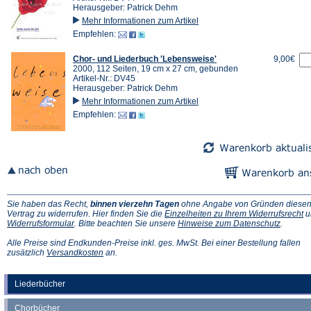
Herausgeber: Patrick Dehm
Mehr Informationen zum Artikel
Empfehlen:
Chor- und Liederbuch 'Lebensweise'
9,00€
2000, 112 Seiten, 19 cm x 27 cm, gebunden
Artikel-Nr.: DV45
Herausgeber: Patrick Dehm
Mehr Informationen zum Artikel
Empfehlen:
Sie haben das Recht,
binnen vierzehn Tagen
ohne Angabe von Gründen diese
(Ö
Vertrag zu widerrufen. Hier finden Sie die
Einzelheiten zu Ihrem Widerrufsrecht
u
(Öffnet
(Öffnet
in
Widerrufsformular
. Bitte beachten Sie unsere
Hinweise zum Datenschutz
.
in
in
e
einem
einem
n
Alle Preise sind Endkunden-Preise inkl. ges. MwSt. Bei einer Bestellung fallen
neuen
(Öffnet
neuen
Ta
zusätzlich
Versandkosten
an.
Tab)
in
Tab)
einem
neuen
Liederbücher
Tab)
Chorbücher