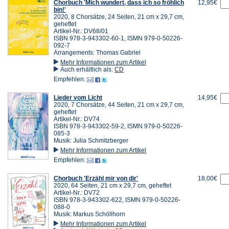
Chorbuch 'Mich wundert, dass ich so fröhlich
12,95€
bin!'
2020, 8 Chorsätze, 24 Seiten, 21 cm x 29,7 cm,
geheftet
Artikel-Nr.: DV68/01
ISBN 978-3-943302-60-1, ISMN 979-0-50226-
092-7
Arrangements: Thomas Gabriel
Mehr Informationen zum Artikel
Auch erhältlich als:
CD
Empfehlen:
Lieder vom Licht
14,95€
2020, 7 Chorsätze, 44 Seiten, 21 cm x 29,7 cm,
geheftet
Artikel-Nr.: DV74
ISBN 978-3-943302-59-2, ISMN 979-0-50226-
085-3
Musik: Julia Schmitzberger
Mehr Informationen zum Artikel
Empfehlen:
Chorbuch 'Erzähl mir von dir'
18,00€
2020, 64 Seiten, 21 cm x 29,7 cm, geheftet
Artikel-Nr.: DV72
ISBN 978-3-943302-622, ISMN 979-0-50226-
088-0
Musik: Markus Schöllhorn
Mehr Informationen zum Artikel