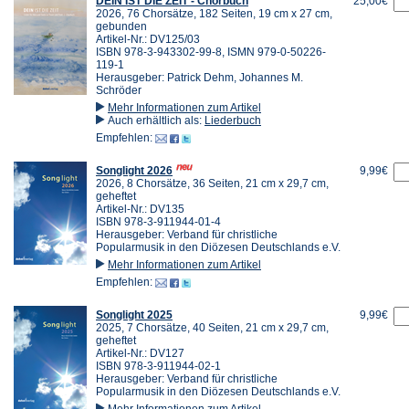
DEIN IST DIE ZEIT - Chorbuch
25,00€
2026, 76 Chorsätze, 182 Seiten, 19 cm x 27 cm,
gebunden
Artikel-Nr.: DV125/03
ISBN 978-3-943302-99-8, ISMN 979-0-50226-
119-1
Herausgeber: Patrick Dehm, Johannes M.
Schröder
Mehr Informationen zum Artikel
Auch erhältlich als:
Liederbuch
Empfehlen:
Songlight 2026
9,99€
2026, 8 Chorsätze, 36 Seiten, 21 cm x 29,7 cm,
geheftet
Artikel-Nr.: DV135
ISBN 978-3-911944-01-4
Herausgeber: Verband für christliche
Popularmusik in den Diözesen Deutschlands e.V.
Mehr Informationen zum Artikel
Empfehlen:
Songlight 2025
9,99€
2025, 7 Chorsätze, 40 Seiten, 21 cm x 29,7 cm,
geheftet
Artikel-Nr.: DV127
ISBN 978-3-911944-02-1
Herausgeber: Verband für christliche
Popularmusik in den Diözesen Deutschlands e.V.
Mehr Informationen zum Artikel