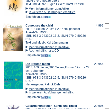
ISMN 979-0-50226-029-3
Text und Musik: Eugen Eckert, Horst Christill
Mehr Informationen zum Artikel
In weiteren Ausführungen erhältlich
Empfehlen:
Come, see the child
4,99€
2013, 8 Seiten, 21 cm x 29,7 cm, geheftet
Artikel-Nr.: DV30
ISBN 978-3-943302-17-2, ISMN 979-0-50226-
016-3
Text und Musik: Kai Lünnemann
Mehr Informationen zum Artikel
Auch erhältlich als:
CD
Empfehlen:
Die Träume hüten
29,95€
2013, 169 Lieder, 364 Seiten, Format 19 cm x 27
cm, gebunden
Artikel-Nr.: DV29
ISBN 978-3-943302-16-5, ISMN 979-0-50226-
015-6
Herausgeber: Patrick Dehm
Mehr Informationen zum Artikel
In weiteren Ausführungen erhältlich
Empfehlen:
Gebärdenchorbuch 'Sende uns Engel'
29,90€