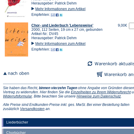
Herausgeber: Patrick Dehm
Mehr Informationen zum Artikel
Empfehlen:
Chor- und Liederbuch 'Lebensweise'
9,00€
2000, 112 Seiten, 19 cm x 27 cm, gebunden
Artikel-Nr.: DV45
Herausgeber: Patrick Dehm
Mehr Informationen zum Artikel
Empfehlen:
Sie haben das Recht,
binnen vierzehn Tagen
ohne Angabe von Gründen diese
(Ö
Vertrag zu widerrufen. Hier finden Sie die
Einzelheiten zu Ihrem Widerrufsrecht
u
(Öffnet
(Öffnet
in
Widerrufsformular
. Bitte beachten Sie unsere
Hinweise zum Datenschutz
.
in
in
e
einem
einem
n
Alle Preise sind Endkunden-Preise inkl. ges. MwSt. Bei einer Bestellung fallen
neuen
(Öffnet
neuen
Ta
zusätzlich
Versandkosten
an.
Tab)
in
Tab)
einem
neuen
Liederbücher
Tab)
Chorbücher