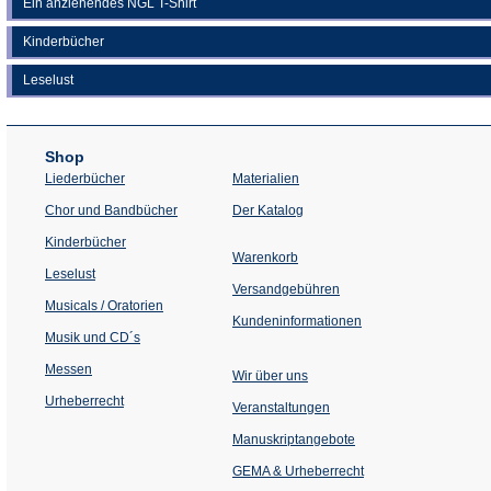
Ein anziehendes NGL T-Shirt
Kinderbücher
Leselust
Shop
Liederbücher
Materialien
(Öffnet
Chor und Bandbücher
Der Katalog
in
einem
Kinderbücher
neuen
Warenkorb
Tab)
Leselust
Versandgebühren
Musicals / Oratorien
Kundeninformationen
Musik und CD´s
Messen
Wir über uns
Urheberrecht
(Öffnet
Veranstaltungen
in
einem
Manuskriptangebote
neuen
Tab)
GEMA & Urheberrecht