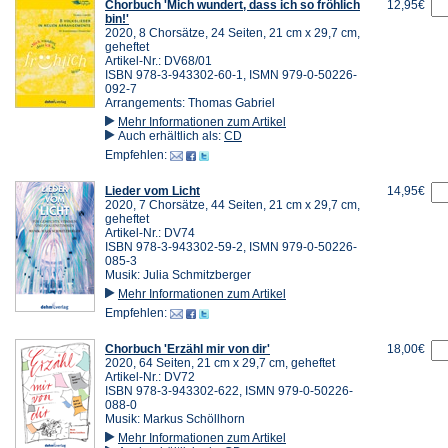
Chorbuch 'Mich wundert, dass ich so fröhlich
12,95€
bin!'
2020, 8 Chorsätze, 24 Seiten, 21 cm x 29,7 cm,
geheftet
Artikel-Nr.: DV68/01
ISBN 978-3-943302-60-1, ISMN 979-0-50226-
092-7
Arrangements: Thomas Gabriel
Mehr Informationen zum Artikel
Auch erhältlich als:
CD
Empfehlen:
Lieder vom Licht
14,95€
2020, 7 Chorsätze, 44 Seiten, 21 cm x 29,7 cm,
geheftet
Artikel-Nr.: DV74
ISBN 978-3-943302-59-2, ISMN 979-0-50226-
085-3
Musik: Julia Schmitzberger
Mehr Informationen zum Artikel
Empfehlen:
Chorbuch 'Erzähl mir von dir'
18,00€
2020, 64 Seiten, 21 cm x 29,7 cm, geheftet
Artikel-Nr.: DV72
ISBN 978-3-943302-622, ISMN 979-0-50226-
088-0
Musik: Markus Schöllhorn
Mehr Informationen zum Artikel