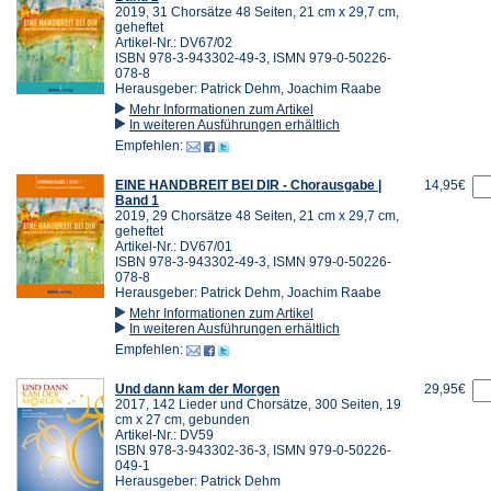
2019, 31 Chorsätze 48 Seiten, 21 cm x 29,7 cm,
geheftet
Artikel-Nr.: DV67/02
ISBN 978-3-943302-49-3, ISMN 979-0-50226-
078-8
Herausgeber: Patrick Dehm, Joachim Raabe
Mehr Informationen zum Artikel
In weiteren Ausführungen erhältlich
Empfehlen:
EINE HANDBREIT BEI DIR - Chorausgabe |
14,95€
Band 1
2019, 29 Chorsätze 48 Seiten, 21 cm x 29,7 cm,
geheftet
Artikel-Nr.: DV67/01
ISBN 978-3-943302-49-3, ISMN 979-0-50226-
078-8
Herausgeber: Patrick Dehm, Joachim Raabe
Mehr Informationen zum Artikel
In weiteren Ausführungen erhältlich
Empfehlen:
Und dann kam der Morgen
29,95€
2017, 142 Lieder und Chorsätze, 300 Seiten, 19
cm x 27 cm, gebunden
Artikel-Nr.: DV59
ISBN 978-3-943302-36-3, ISMN 979-0-50226-
049-1
Herausgeber: Patrick Dehm