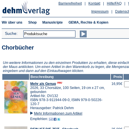
Barrierefreiheit
|
Kontakt
|
Hilfe/FAQ
|
Impressum
|
Datensc
Wir über uns
Shop
Manuskripte
GEMA, Rechte & Kopien
Suche:
Chorbücher
Um weitere Informationen zu den einzelnen Produkten zu erhalten, diese einfach
der Maus anklicken. Um einen Artikel in den Warenkorb zu legen, die Mengenza
eingeben und dann auf den Einkaufswagen klicken.
Beschreibung
Preis
Mehr als Genug
16,95€
2026, 33 Chorsätze, 100 Seiten, 19 cm x 27 cm,
gebunden
Artikel-Nr.: DV132
ISBN 978-3-911944-09-0, ISMN 979-0-50226-
120-7
Herausgeber: Patrick Dehm
Mehr Informationen zum Artikel
Empfehlen: