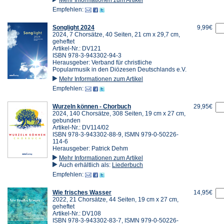
Empfehlen:
Songlight 2024
9,99€
2024, 7 Chorsätze, 40 Seiten, 21 cm x 29,7 cm,
geheftet
Artikel-Nr.: DV121
ISBN 978-3-943302-94-3
Herausgeber: Verband für christliche
Popularmusik in den Diözesen Deutschlands e.V.
Mehr Informationen zum Artikel
Empfehlen:
Wurzeln können - Chorbuch
29,95€
2024, 140 Chorsätze, 308 Seiten, 19 cm x 27 cm,
gebunden
Artikel-Nr.: DV114/02
ISBN 978-3-943302-88-9, ISMN 979-0-50226-
114-6
Herausgeber: Patrick Dehm
Mehr Informationen zum Artikel
Auch erhältlich als:
Liederbuch
Empfehlen:
Wie frisches Wasser
14,95€
2022, 21 Chorsätze, 44 Seiten, 19 cm x 27 cm,
geheftet
Artikel-Nr.: DV108
ISBN 978-3-943302-83-7, ISMN 979-0-50226-