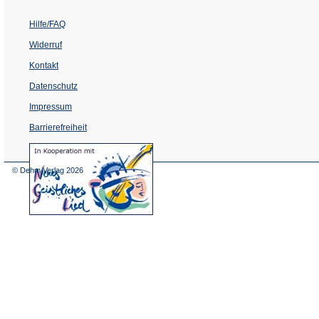
Hilfe/FAQ
Widerruf
Kontakt
Datenschutz
Impressum
Barrierefreiheit
(Öffnet
in
einem
© Dehm Verlag
2026
neuen
Tab)