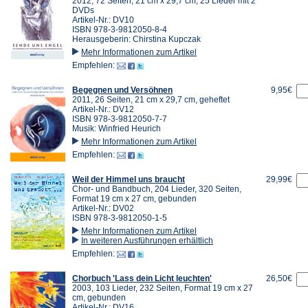
2012, 72 Seiten, 21 cm x 29,7 cm, 25 Lieder mit 2
DVDs
Artikel-Nr.: DV10
ISBN 978-3-9812050-8-4
Herausgeberin: Chirstina Kupczak
Mehr Informationen zum Artikel
Empfehlen:
Begegnen und Versöhnen
9,95€
2011, 26 Seiten, 21 cm x 29,7 cm, geheftet
Artikel-Nr.: DV12
ISBN 978-3-9812050-7-7
Musik: Winfried Heurich
Mehr Informationen zum Artikel
Empfehlen:
Weil der Himmel uns braucht
29,99€
Chor- und Bandbuch, 204 Lieder, 320 Seiten,
Format 19 cm x 27 cm, gebunden
Artikel-Nr.: DV02
ISBN 978-3-9812050-1-5
Mehr Informationen zum Artikel
In weiteren Ausführungen erhältlich
Empfehlen:
Chorbuch 'Lass dein Licht leuchten'
26,50€
2003, 103 Lieder, 232 Seiten, Format 19 cm x 27
cm, gebunden
Artikel-Nr.: DV16