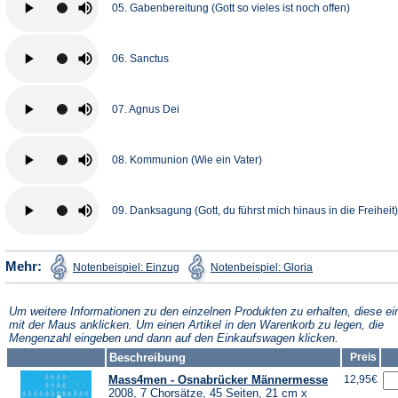
05. Gabenbereitung (Gott so vieles ist noch offen)
06. Sanctus
07. Agnus Dei
08. Kommunion (Wie ein Vater)
09. Danksagung (Gott, du führst mich hinaus in die Freiheit)
(Öffnet
(Öffnet
Mehr:
Notenbeispiel: Einzug
Notenbeispiel: Gloria
in
in
einem
einem
neuen
neuen
Tab)
Tab)
Um weitere Informationen zu den einzelnen Produkten zu erhalten, diese ei
mit der Maus anklicken. Um einen Artikel in den Warenkorb zu legen, die
Mengenzahl eingeben und dann auf den Einkaufswagen klicken.
Beschreibung
Preis
Mass4men - Osnabrücker Männermesse
12,95€
2008, 7 Chorsätze, 45 Seiten, 21 cm x