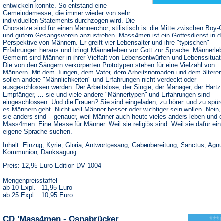
entwickeln konnte. So entstand eine
Gemeindemesse, die immer wieder von sehr
individuellen Statements durchzogen wird. Die
Chorsätze sind für einen Männerchor; stilistisch ist die Mitte zwischen Boy
und gutem Gesangsverein anzustreben. Mass4men ist ein Gottesdienst in d
Perspektive von Männern. Er greift vier Lebensalter und ihre "typischen"
Erfahrungen heraus und bringt Männerleben vor Gott zur Sprache. Männerle
Gemeint sind Männer in ihrer Vielfalt von Lebensentwürfen und Lebenssituat
Die von den Sängern verkörperten Prototypen stehen für eine Vielzahl von
Männern. Mit dem Jungen, dem Vater, dem Arbeitsnomaden und dem ältere
sollen andere "Männlichkeiten" und Erfahrungen nicht verdeckt oder
ausgeschlossen werden. Der Arbeitslose, der Single, der Manager, der Hartz
Empfänger, … sie und viele andere "Männertypen" und Erfahrungen sind
eingeschlossen. Und die Frauen? Sie sind eingeladen, zu hören und zu spür
es Männern geht. Nicht weil Männer besser oder wichtiger sein wollen. Nein,
sie anders sind – genauer, weil Männer auch heute vieles anders leben und 
Mass4men: Eine Messe für Männer. Weil sie religiös sind. Weil sie dafür ei
eigene Sprache suchen.
Inhalt: Einzug, Kyrie, Gloria, Antwortgesang, Gabenbereitung, Sanctus, Agn
Kommunion, Danksagung
Preis: 12,95 Euro Edition DV 1004
Mengenpreisstaffel
ab 10 Expl. 11,95 Euro
ab 25 Expl. 10,95 Euro
CD 'Mass4men - Osnabrücker