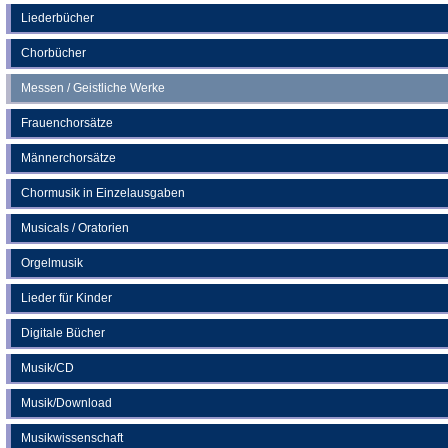
neuen
Liederbücher
Tab)
Chorbücher
Messen / Geistliche Werke
Frauenchorsätze
Männerchorsätze
Chormusik in Einzelausgaben
Musicals / Oratorien
Orgelmusik
Lieder für Kinder
Digitale Bücher
Musik/CD
Musik/Download
Musikwissenschaft