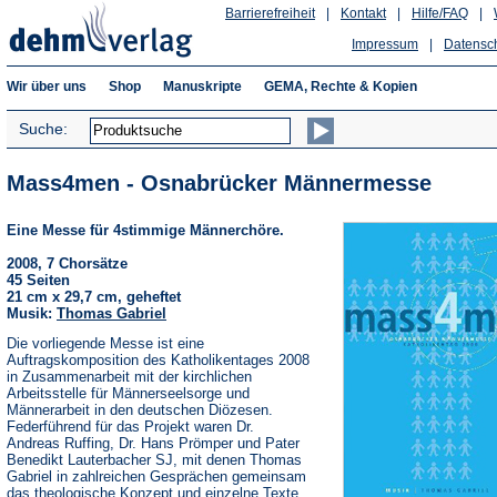
Barrierefreiheit
|
Kontakt
|
Hilfe/FAQ
|
Impressum
|
Datensc
Wir über uns
Shop
Manuskripte
GEMA, Rechte & Kopien
Suche:
Mass4men - Osnabrücker Männermesse
Eine Messe für 4stimmige Männerchöre.
2008, 7 Chorsätze
45 Seiten
21 cm x 29,7 cm, geheftet
Musik:
Thomas Gabriel
Die vorliegende Messe ist eine
Auftragskomposition des Katholikentages 2008
in Zusammenarbeit mit der kirchlichen
Arbeitsstelle für Männerseelsorge und
Männerarbeit in den deutschen Diözesen.
Federführend für das Projekt waren Dr.
Andreas Ruffing, Dr. Hans Prömper und Pater
Benedikt Lauterbacher SJ, mit denen Thomas
Gabriel in zahlreichen Gesprächen gemeinsam
das theologische Konzept und einzelne Texte