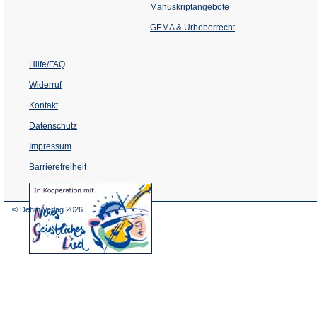
einem
Manuskriptangebote
neuen
Tab)
GEMA & Urheberrecht
Hilfe/FAQ
Widerruf
Kontakt
Datenschutz
Impressum
Barrierefreiheit
(Öffnet
in
einem
© Dehm Verlag
2026
neuen
Tab)