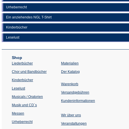
Urheberrecht
Ein anziehendes NGL T-Shirt
Kinderbücher
Leselust
Shop
Liederbücher
Materialien
(Öffnet
Chor und Bandbücher
Der Katalog
in
einem
Kinderbücher
neuen
Warenkorb
Tab)
Leselust
Versandgebühren
Musicals / Oratorien
Kundeninformationen
Musik und CD´s
Messen
Wir über uns
Urheberrecht
(Öffnet
Veranstaltungen
in