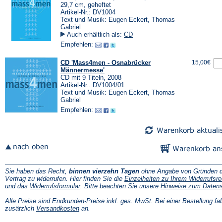
29,7 cm, geheftet
Artikel-Nr.: DV1004
Text und Musik: Eugen Eckert, Thomas
Gabriel
Auch erhältlich als:
CD
Empfehlen:
CD 'Mass4men - Osnabrücker
15,00€
Männermesse'
CD mit 9 Titeln, 2008
Artikel-Nr.: DV1004/01
Text und Musik: Eugen Eckert, Thomas
Gabriel
Empfehlen:
Sie haben das Recht,
binnen vierzehn Tagen
ohne Angabe von Gründen d
Vertrag zu widerrufen. Hier finden Sie die
Einzelheiten zu Ihrem Widerrufsre
(Öffnet
und das
Widerrufsformular
. Bitte beachten Sie unsere
Hinweise zum Daten
in
einem
Alle Preise sind Endkunden-Preise inkl. ges. MwSt. Bei einer Bestellung fal
neuen
(Öffnet
zusätzlich
Versandkosten
an.
Tab)
in
einem