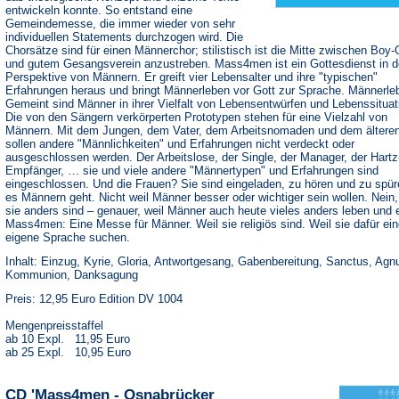
entwickeln konnte. So entstand eine
Gemeindemesse, die immer wieder von sehr
individuellen Statements durchzogen wird. Die
Chorsätze sind für einen Männerchor; stilistisch ist die Mitte zwischen Boy
und gutem Gesangsverein anzustreben. Mass4men ist ein Gottesdienst in d
Perspektive von Männern. Er greift vier Lebensalter und ihre "typischen"
Erfahrungen heraus und bringt Männerleben vor Gott zur Sprache. Männerle
Gemeint sind Männer in ihrer Vielfalt von Lebensentwürfen und Lebenssituat
Die von den Sängern verkörperten Prototypen stehen für eine Vielzahl von
Männern. Mit dem Jungen, dem Vater, dem Arbeitsnomaden und dem ältere
sollen andere "Männlichkeiten" und Erfahrungen nicht verdeckt oder
ausgeschlossen werden. Der Arbeitslose, der Single, der Manager, der Hartz
Empfänger, … sie und viele andere "Männertypen" und Erfahrungen sind
eingeschlossen. Und die Frauen? Sie sind eingeladen, zu hören und zu spür
es Männern geht. Nicht weil Männer besser oder wichtiger sein wollen. Nein,
sie anders sind – genauer, weil Männer auch heute vieles anders leben und 
Mass4men: Eine Messe für Männer. Weil sie religiös sind. Weil sie dafür ei
eigene Sprache suchen.
Inhalt: Einzug, Kyrie, Gloria, Antwortgesang, Gabenbereitung, Sanctus, Agn
Kommunion, Danksagung
Preis: 12,95 Euro Edition DV 1004
Mengenpreisstaffel
ab 10 Expl. 11,95 Euro
ab 25 Expl. 10,95 Euro
CD 'Mass4men - Osnabrücker