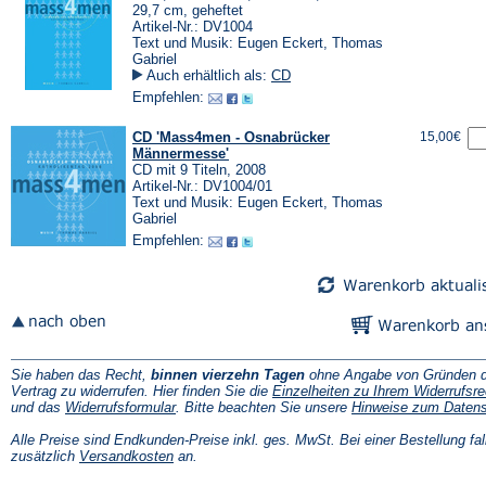
29,7 cm, geheftet
Artikel-Nr.: DV1004
Text und Musik: Eugen Eckert, Thomas
Gabriel
Auch erhältlich als:
CD
Empfehlen:
CD 'Mass4men - Osnabrücker
15,00€
Männermesse'
CD mit 9 Titeln, 2008
Artikel-Nr.: DV1004/01
Text und Musik: Eugen Eckert, Thomas
Gabriel
Empfehlen:
Sie haben das Recht,
binnen vierzehn Tagen
ohne Angabe von Gründen d
Vertrag zu widerrufen. Hier finden Sie die
Einzelheiten zu Ihrem Widerrufsre
(Öffnet
und das
Widerrufsformular
. Bitte beachten Sie unsere
Hinweise zum Daten
in
einem
Alle Preise sind Endkunden-Preise inkl. ges. MwSt. Bei einer Bestellung fal
neuen
(Öffnet
zusätzlich
Versandkosten
an.
Tab)
in
einem