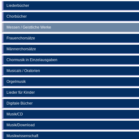
neuen
Liederbücher
Tab)
Chorbücher
Messen / Geistliche Werke
Frauenchorsätze
Männerchorsätze
Chormusik in Einzelausgaben
Musicals / Oratorien
Orgelmusik
Lieder für Kinder
Digitale Bücher
Musik/CD
Musik/Download
Musikwissenschaft