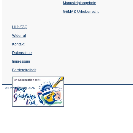
einem
Manuskriptangebote
neuen
Tab)
GEMA & Urheberrecht
Hilfe/FAQ
Widerruf
Kontakt
Datenschutz
Impressum
Barrierefreiheit
(Öffnet
in
einem
© Dehm Verlag
2026
neuen
Tab)