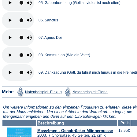
05. Gabenbereitung (Gott so vieles ist noch offen)
06. Sanctus
07. Agnus Dei
08. Kommunion (Wie ein Vater)
09. Danksagung (Gott, du führst mich hinaus in die Freiheit)
(Öffnet
(Öffnet
Mehr:
Notenbeispiel: Einzug
Notenbeispiel: Gloria
in
in
einem
einem
neuen
neuen
Tab)
Tab)
Um weitere Informationen zu den einzelnen Produkten zu erhalten, diese ei
mit der Maus anklicken. Um einen Artikel in den Warenkorb zu legen, die
Mengenzahl eingeben und dann auf den Einkaufswagen klicken.
Beschreibung
Preis
Mass4men - Osnabrücker Männermesse
12,95€
2008, 7 Chorsätze, 45 Seiten, 21 cm x