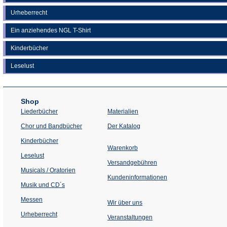
Urheberrecht
Ein anziehendes NGL T-Shirt
Kinderbücher
Leselust
Shop
Liederbücher
Materialien
(Öffnet
Chor und Bandbücher
Der Katalog
in
einem
Kinderbücher
neuen
Warenkorb
Tab)
Leselust
Versandgebühren
Musicals / Oratorien
Kundeninformationen
Musik und CD´s
Messen
Wir über uns
Urheberrecht
(Öffnet
Veranstaltungen
in