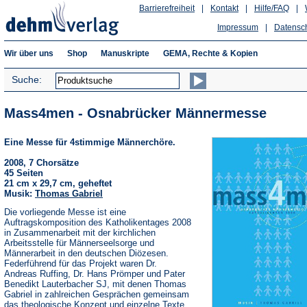
Barrierefreiheit
|
Kontakt
|
Hilfe/FAQ
|
Impressum
|
Datensc
Wir über uns
Shop
Manuskripte
GEMA, Rechte & Kopien
Suche:
Mass4men - Osnabrücker Männermesse
Eine Messe für 4stimmige Männerchöre.
2008, 7 Chorsätze
45 Seiten
21 cm x 29,7 cm, geheftet
Musik:
Thomas Gabriel
Die vorliegende Messe ist eine
Auftragskomposition des Katholikentages 2008
in Zusammenarbeit mit der kirchlichen
Arbeitsstelle für Männerseelsorge und
Männerarbeit in den deutschen Diözesen.
Federführend für das Projekt waren Dr.
Andreas Ruffing, Dr. Hans Prömper und Pater
Benedikt Lauterbacher SJ, mit denen Thomas
Gabriel in zahlreichen Gesprächen gemeinsam
das theologische Konzept und einzelne Texte