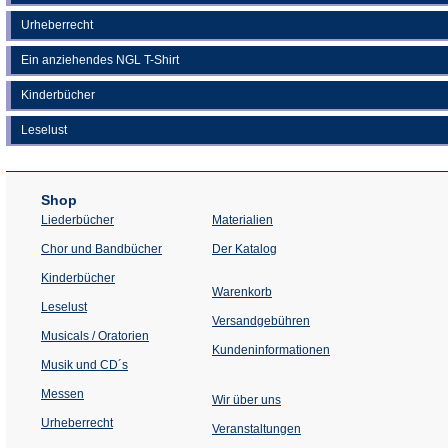
Urheberrecht
Ein anziehendes NGL T-Shirt
Kinderbücher
Leselust
Shop
Liederbücher
Materialien
(Öffnet
Chor und Bandbücher
Der Katalog
in
einem
Kinderbücher
neuen
Warenkorb
Tab)
Leselust
Versandgebühren
Musicals / Oratorien
Kundeninformationen
Musik und CD´s
Messen
Wir über uns
Urheberrecht
(Öffnet
Veranstaltungen
in