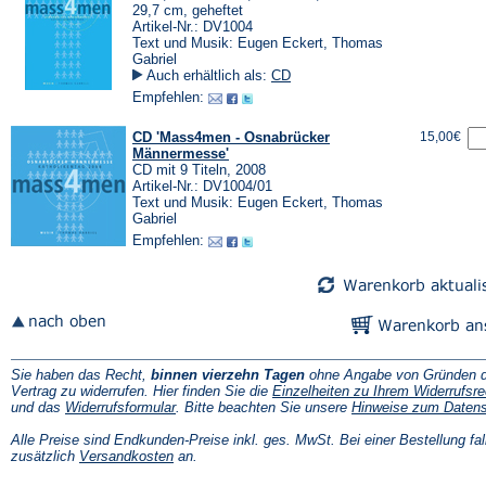
29,7 cm, geheftet
Artikel-Nr.: DV1004
Text und Musik: Eugen Eckert, Thomas
Gabriel
Auch erhältlich als:
CD
Empfehlen:
CD 'Mass4men - Osnabrücker
15,00€
Männermesse'
CD mit 9 Titeln, 2008
Artikel-Nr.: DV1004/01
Text und Musik: Eugen Eckert, Thomas
Gabriel
Empfehlen:
Sie haben das Recht,
binnen vierzehn Tagen
ohne Angabe von Gründen d
Vertrag zu widerrufen. Hier finden Sie die
Einzelheiten zu Ihrem Widerrufsre
(Öffnet
und das
Widerrufsformular
. Bitte beachten Sie unsere
Hinweise zum Daten
in
einem
Alle Preise sind Endkunden-Preise inkl. ges. MwSt. Bei einer Bestellung fal
neuen
(Öffnet
zusätzlich
Versandkosten
an.
Tab)
in
einem