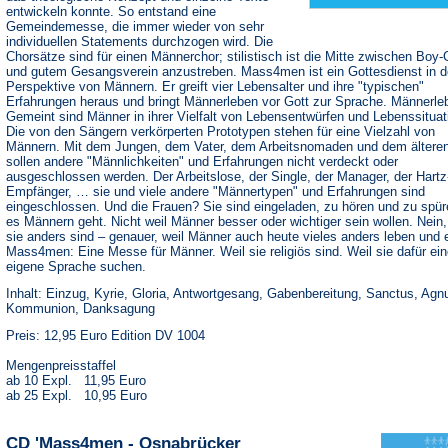
entwickeln konnte. So entstand eine
Gemeindemesse, die immer wieder von sehr
individuellen Statements durchzogen wird. Die
Chorsätze sind für einen Männerchor; stilistisch ist die Mitte zwischen Boy
und gutem Gesangsverein anzustreben. Mass4men ist ein Gottesdienst in d
Perspektive von Männern. Er greift vier Lebensalter und ihre "typischen"
Erfahrungen heraus und bringt Männerleben vor Gott zur Sprache. Männerle
Gemeint sind Männer in ihrer Vielfalt von Lebensentwürfen und Lebenssituat
Die von den Sängern verkörperten Prototypen stehen für eine Vielzahl von
Männern. Mit dem Jungen, dem Vater, dem Arbeitsnomaden und dem ältere
sollen andere "Männlichkeiten" und Erfahrungen nicht verdeckt oder
ausgeschlossen werden. Der Arbeitslose, der Single, der Manager, der Hartz
Empfänger, … sie und viele andere "Männertypen" und Erfahrungen sind
eingeschlossen. Und die Frauen? Sie sind eingeladen, zu hören und zu spür
es Männern geht. Nicht weil Männer besser oder wichtiger sein wollen. Nein,
sie anders sind – genauer, weil Männer auch heute vieles anders leben und 
Mass4men: Eine Messe für Männer. Weil sie religiös sind. Weil sie dafür ei
eigene Sprache suchen.
Inhalt: Einzug, Kyrie, Gloria, Antwortgesang, Gabenbereitung, Sanctus, Agn
Kommunion, Danksagung
Preis: 12,95 Euro Edition DV 1004
Mengenpreisstaffel
ab 10 Expl. 11,95 Euro
ab 25 Expl. 10,95 Euro
CD 'Mass4men - Osnabrücker