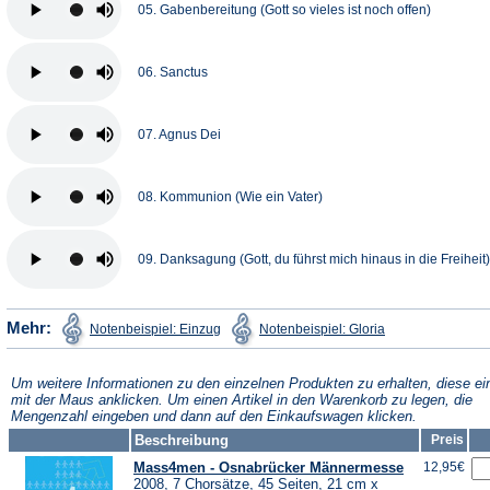
05. Gabenbereitung (Gott so vieles ist noch offen)
06. Sanctus
07. Agnus Dei
08. Kommunion (Wie ein Vater)
09. Danksagung (Gott, du führst mich hinaus in die Freiheit)
(Öffnet
(Öffnet
Mehr:
Notenbeispiel: Einzug
Notenbeispiel: Gloria
in
in
einem
einem
neuen
neuen
Tab)
Tab)
Um weitere Informationen zu den einzelnen Produkten zu erhalten, diese ei
mit der Maus anklicken. Um einen Artikel in den Warenkorb zu legen, die
Mengenzahl eingeben und dann auf den Einkaufswagen klicken.
Beschreibung
Preis
Mass4men - Osnabrücker Männermesse
12,95€
2008, 7 Chorsätze, 45 Seiten, 21 cm x