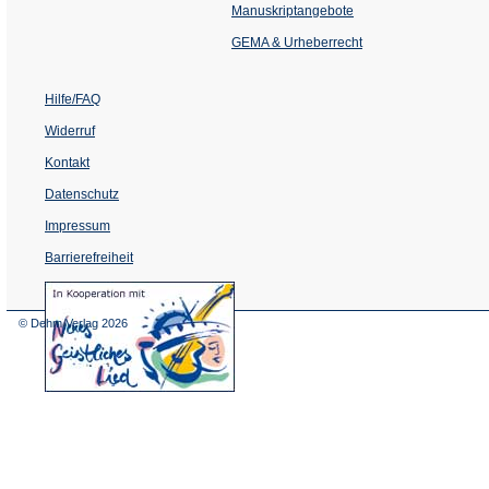
einem
Manuskriptangebote
neuen
Tab)
GEMA & Urheberrecht
Hilfe/FAQ
Widerruf
Kontakt
Datenschutz
Impressum
Barrierefreiheit
(Öffnet
in
einem
© Dehm Verlag
2026
neuen
Tab)