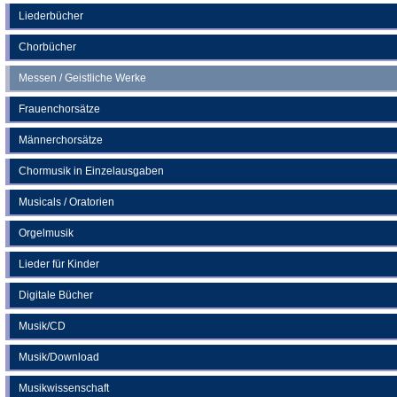
neuen
Liederbücher
Tab)
Chorbücher
Messen / Geistliche Werke
Frauenchorsätze
Männerchorsätze
Chormusik in Einzelausgaben
Musicals / Oratorien
Orgelmusik
Lieder für Kinder
Digitale Bücher
Musik/CD
Musik/Download
Musikwissenschaft