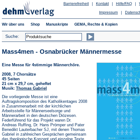
Barrierefreiheit
|
Kontakt
|
Hilfe/FAQ
|
Impressum
|
Datensc
Wir über uns
Shop
Manuskripte
GEMA, Rechte & Kopien
Suche:
Mass4men - Osnabrücker Männermesse
Eine Messe für 4stimmige Männerchöre.
2008, 7 Chorsätze
45 Seiten
21 cm x 29,7 cm, geheftet
Musik:
Thomas Gabriel
Die vorliegende Messe ist eine
Auftragskomposition des Katholikentages 2008
in Zusammenarbeit mit der kirchlichen
Arbeitsstelle für Männerseelsorge und
Männerarbeit in den deutschen Diözesen.
Federführend für das Projekt waren Dr.
Andreas Ruffing, Dr. Hans Prömper und Pater
Benedikt Lauterbacher SJ, mit denen Thomas
Gabriel in zahlreichen Gesprächen gemeinsam
das theologische Konzept und einzelne Texte