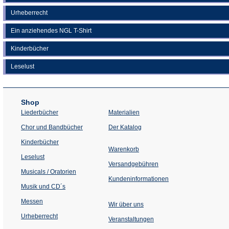
Urheberrecht
Ein anziehendes NGL T-Shirt
Kinderbücher
Leselust
Shop
Liederbücher
Materialien
(Öffnet
Chor und Bandbücher
Der Katalog
in
einem
Kinderbücher
neuen
Warenkorb
Tab)
Leselust
Versandgebühren
Musicals / Oratorien
Kundeninformationen
Musik und CD´s
Messen
Wir über uns
Urheberrecht
(Öffnet
Veranstaltungen
in