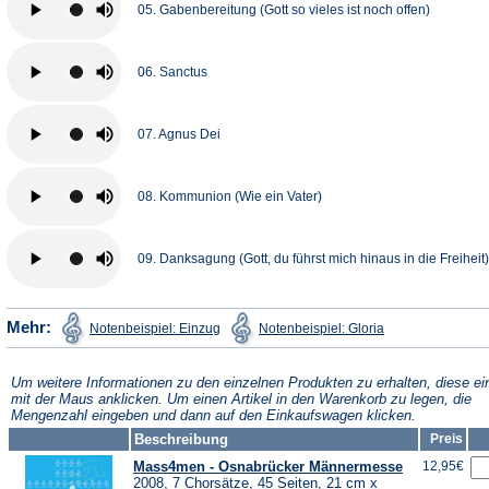
05. Gabenbereitung (Gott so vieles ist noch offen)
06. Sanctus
07. Agnus Dei
08. Kommunion (Wie ein Vater)
09. Danksagung (Gott, du führst mich hinaus in die Freiheit)
(Öffnet
(Öffnet
Mehr:
Notenbeispiel: Einzug
Notenbeispiel: Gloria
in
in
einem
einem
neuen
neuen
Tab)
Tab)
Um weitere Informationen zu den einzelnen Produkten zu erhalten, diese ei
mit der Maus anklicken. Um einen Artikel in den Warenkorb zu legen, die
Mengenzahl eingeben und dann auf den Einkaufswagen klicken.
Beschreibung
Preis
Mass4men - Osnabrücker Männermesse
12,95€
2008, 7 Chorsätze, 45 Seiten, 21 cm x