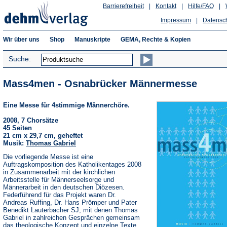
Barrierefreiheit
|
Kontakt
|
Hilfe/FAQ
|
Impressum
|
Datensc
Wir über uns
Shop
Manuskripte
GEMA, Rechte & Kopien
Suche:
Mass4men - Osnabrücker Männermesse
Eine Messe für 4stimmige Männerchöre.
2008, 7 Chorsätze
45 Seiten
21 cm x 29,7 cm, geheftet
Musik:
Thomas Gabriel
Die vorliegende Messe ist eine
Auftragskomposition des Katholikentages 2008
in Zusammenarbeit mit der kirchlichen
Arbeitsstelle für Männerseelsorge und
Männerarbeit in den deutschen Diözesen.
Federführend für das Projekt waren Dr.
Andreas Ruffing, Dr. Hans Prömper und Pater
Benedikt Lauterbacher SJ, mit denen Thomas
Gabriel in zahlreichen Gesprächen gemeinsam
das theologische Konzept und einzelne Texte