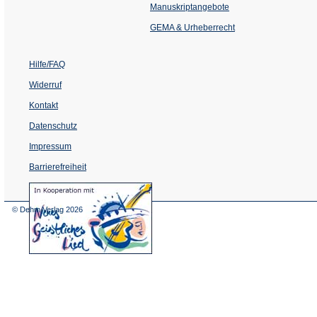
einem
Manuskriptangebote
neuen
Tab)
GEMA & Urheberrecht
Hilfe/FAQ
Widerruf
Kontakt
Datenschutz
Impressum
Barrierefreiheit
(Öffnet
in
einem
© Dehm Verlag
2026
neuen
Tab)