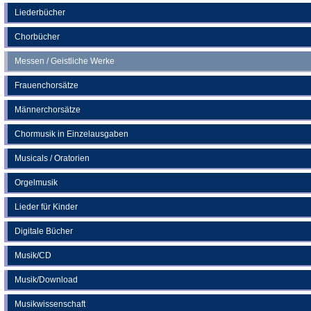
neuen
Liederbücher
Tab)
Chorbücher
Messen / Geistliche Werke
Frauenchorsätze
Männerchorsätze
Chormusik in Einzelausgaben
Musicals / Oratorien
Orgelmusik
Lieder für Kinder
Digitale Bücher
Musik/CD
Musik/Download
Musikwissenschaft