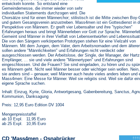
entwickeln konnte. So entstand eine
Gemeindemesse, die immer wieder von sehr
individuellen Statements durchzogen wird. Die
Chorsätze sind für einen Männerchor; stilistisch ist die Mitte zwischen Boy
und gutem Gesangsverein anzustreben. Mass4men ist ein Gottesdienst in d
Perspektive von Männern. Er greift vier Lebensalter und ihre "typischen"
Erfahrungen heraus und bringt Männerleben vor Gott zur Sprache. Männerle
Gemeint sind Männer in ihrer Vielfalt von Lebensentwürfen und Lebenssituat
Die von den Sängern verkörperten Prototypen stehen für eine Vielzahl von
Männern. Mit dem Jungen, dem Vater, dem Arbeitsnomaden und dem ältere
sollen andere "Männlichkeiten" und Erfahrungen nicht verdeckt oder
ausgeschlossen werden. Der Arbeitslose, der Single, der Manager, der Hartz
Empfänger, … sie und viele andere "Männertypen" und Erfahrungen sind
eingeschlossen. Und die Frauen? Sie sind eingeladen, zu hören und zu spür
es Männern geht. Nicht weil Männer besser oder wichtiger sein wollen. Nein,
sie anders sind – genauer, weil Männer auch heute vieles anders leben und 
Mass4men: Eine Messe für Männer. Weil sie religiös sind. Weil sie dafür ei
eigene Sprache suchen.
Inhalt: Einzug, Kyrie, Gloria, Antwortgesang, Gabenbereitung, Sanctus, Agn
Kommunion, Danksagung
Preis: 12,95 Euro Edition DV 1004
Mengenpreisstaffel
ab 10 Expl. 11,95 Euro
ab 25 Expl. 10,95 Euro
CD 'Mass4men - Osnabrücker