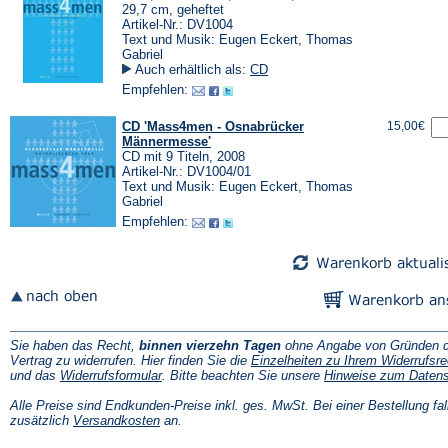
29,7 cm, geheftet
Artikel-Nr.: DV1004
Text und Musik: Eugen Eckert, Thomas
Gabriel
Auch erhältlich als:
CD
Empfehlen:
CD 'Mass4men - Osnabrücker
15,00€
Männermesse'
CD mit 9 Titeln, 2008
Artikel-Nr.: DV1004/01
Text und Musik: Eugen Eckert, Thomas
Gabriel
Empfehlen:
Sie haben das Recht,
binnen vierzehn Tagen
ohne Angabe von Gründen d
Vertrag zu widerrufen. Hier finden Sie die
Einzelheiten zu Ihrem Widerrufsre
(Öffnet
und das
Widerrufsformular
. Bitte beachten Sie unsere
Hinweise zum Daten
in
einem
Alle Preise sind Endkunden-Preise inkl. ges. MwSt. Bei einer Bestellung fal
neuen
(Öffnet
zusätzlich
Versandkosten
an.
Tab)
in
einem