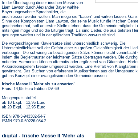
In der Übertragung dieser irischen Messe von
Liam Lawton durch Alexander Bayer wählte
Bayer ungewohnte Sprachbilder, die
erschlossen werden wollen. Man möge sie "kauen" und wirken lassen. Ganz
Sinne des Komponisten Liam Lawton, der seine Musik für die irischen Gem
geschrieben hat, soll an erster Stelle stehen, dass die Gemeinde möglichst 
mitsingen möge und so die Liturgie trägt. Es sind Lieder, die aus tiefsten He
gesungen werden und in der gälischen Tradition verwurzelt sind.
Die vorgeschlagenen Klaviersätze sind unterschiedlich schwierig. Die
Unterschiedlichkeit soll der Gefahr einer zu großen Gleichförmigkeit der Lied
vorbeugen. Die schwierig zu bewältigenden Sätze können leicht vereinfacht
indem die Begleitmuster der leichteren Sätze übertragen werden. Die durchg
notierten Harmonien können alternativ oder ergänzend von Gitarristen, Harfe
Akkordeonspielern kreativ umgesetzt werden. Eine Vielfalt von Klangfarben 
gewünscht. Das Suchen von erfahrenen Musiker*innen aus der Umgebung k
gut ins Konzept einer evangelisierenden Gemeinde passen.
Irische Messe II 'Mehr als zu erwarten'
Preis: 14,95 Euro Edition DV 69
Mengenpreisstaffel
ab 10 Expl. 13,95 Euro
ab 20 Expl. 12,95 Euro
ISBN 978-3-943302-54-7
ISMN 979-0-50226-084-2
digital - Irische Messe II 'Mehr als