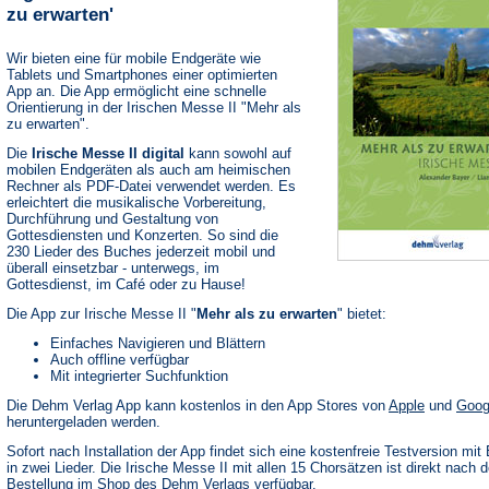
zu erwarten'
Wir bieten eine für mobile Endgeräte wie
Tablets und Smartphones einer optimierten
App an. Die App ermöglicht eine schnelle
Orientierung in der Irischen Messe II "Mehr als
zu erwarten".
Die
Irische Messe II digital
kann sowohl auf
mobilen Endgeräten als auch am heimischen
Rechner als PDF-Datei verwendet werden. Es
erleichtert die musikalische Vorbereitung,
Durchführung und Gestaltung von
Gottesdiensten und Konzerten. So sind die
230 Lieder des Buches jederzeit mobil und
überall einsetzbar - unterwegs, im
Gottesdienst, im Café oder zu Hause!
Die App zur Irische Messe II "
Mehr als zu erwarten
" bietet:
Einfaches Navigieren und Blättern
Auch offline verfügbar
Mit integrierter Suchfunktion
(Öffnet
Die Dehm Verlag App kann kostenlos in den App Stores von
Apple
und
Goog
in
heruntergeladen werden.
einem
neuen
Sofort nach Installation der App findet sich eine kostenfreie Testversion mit 
Tab)
in zwei Lieder. Die Irische Messe II mit allen 15 Chorsätzen ist direkt nach d
Bestellung im Shop des Dehm Verlags verfügbar.