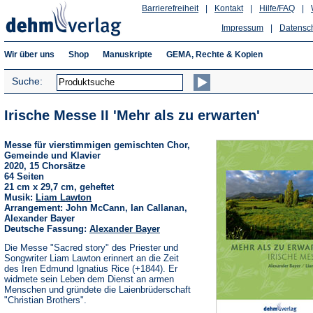
Barrierefreiheit
|
Kontakt
|
Hilfe/FAQ
|
Impressum
|
Datensc
Wir über uns
Shop
Manuskripte
GEMA, Rechte & Kopien
Suche:
Irische Messe II 'Mehr als zu erwarten'
Messe für vierstimmigen gemischten Chor,
Gemeinde und Klavier
2020, 15 Chorsätze
64 Seiten
21 cm x 29,7 cm, geheftet
Musik:
Liam Lawton
Arrangement: John McCann, Ian Callanan,
Alexander Bayer
Deutsche Fassung:
Alexander Bayer
Die Messe "Sacred story" des Priester und
Songwriter Liam Lawton erinnert an die Zeit
des Iren Edmund Ignatius Rice (+1844). Er
widmete sein Leben dem Dienst an armen
Menschen und gründete die Laienbrüderschaft
"Christian Brothers".