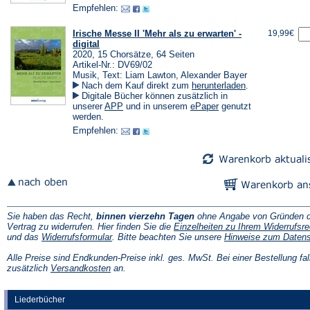
Empfehlen:
Irische Messe II 'Mehr als zu erwarten' -
19,99€
digital
2020, 15 Chorsätze, 64 Seiten
Artikel-Nr.: DV69/02
Musik, Text: Liam Lawton, Alexander Bayer
(Öffnet
Nach dem Kauf direkt zum
herunterladen
.
in
Digitale Bücher können zusätzlich in
einem
(Öffnet
(Öffnet
unserer
APP
und in unserem
ePaper
genutzt
neuen
in
in
werden.
Tab)
einem
einem
Empfehlen:
neuen
neuen
Tab)
Tab)
Sie haben das Recht,
binnen vierzehn Tagen
ohne Angabe von Gründen d
Vertrag zu widerrufen. Hier finden Sie die
Einzelheiten zu Ihrem Widerrufsre
(Öffnet
und das
Widerrufsformular
. Bitte beachten Sie unsere
Hinweise zum Daten
in
einem
Alle Preise sind Endkunden-Preise inkl. ges. MwSt. Bei einer Bestellung fal
neuen
(Öffnet
zusätzlich
Versandkosten
an.
Tab)
in
einem
neuen
Liederbücher
Tab)