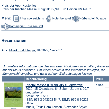
Preis der App: Kostenlos
Preis der Irischen Messe II digital: 19,99 Euro Edition DV 69/02
(Öffnet
(Öffnet
(Ö
Mehr:
Inhaltsverzeichnis
Notenbeispiel
Hörbeispiel: Voyage
in
in
in
einem
einem
e
(Öffnet
Hörbeispiel: Ehre sei Gott
neuen
neuen
n
in
Tab)
Tab)
Ta
einem
neuen
Tab)
Rezensionen
(Öffnet
Aus:
Musik und Liturgie
, 01/2022, Seite 37
in
einem
neuen
Tab)
Um weitere Informationen zu den einzelnen Produkten zu erhalten, diese ei
mit der Maus anklicken. Um einen Artikel in den Warenkorb zu legen, die
Mengenzahl eingeben und dann auf den Einkaufswagen klicken.
Beschreibung
Preis
Irische Messe II 'Mehr als zu erwarten'
14,95€
2020, 15 Chorsätze, 64 Seiten, 21 cm x 29,7
cm, geheftet
Artikel-Nr.: DV69
ISBN 978-3-943302-54-7, ISMN 979-0-50226-
084-2
Musik, Text: Liam Lawton, Alexander Bayer