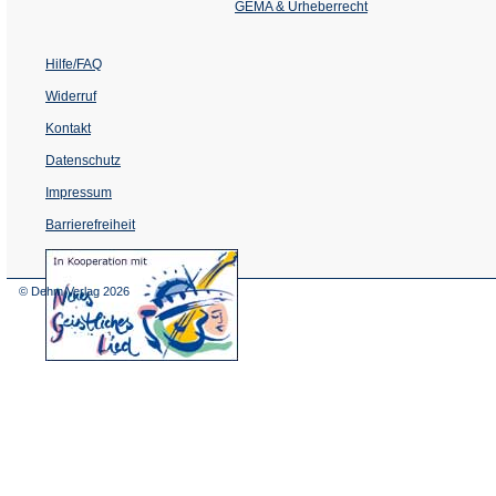
Tab)
GEMA & Urheberrecht
Hilfe/FAQ
Widerruf
Kontakt
Datenschutz
Impressum
Barrierefreiheit
(Öffnet
in
einem
© Dehm Verlag
2026
neuen
Tab)