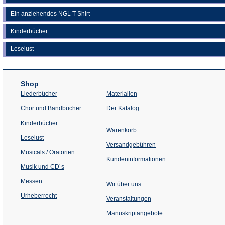
Ein anziehendes NGL T-Shirt
Kinderbücher
Leselust
Shop
Liederbücher
Materialien
(Öffnet
Chor und Bandbücher
Der Katalog
in
einem
Kinderbücher
neuen
Warenkorb
Tab)
Leselust
Versandgebühren
Musicals / Oratorien
Kundeninformationen
Musik und CD´s
Messen
Wir über uns
Urheberrecht
(Öffnet
Veranstaltungen
in
einem
Manuskriptangebote
neuen